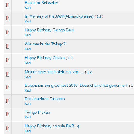
Beule im Schweller
Kadi
In Memory of the AWP(Abwrackprämie)
(
1
2
)
Kadi
Happy Birthday Twingo Devil
Kadi
Wie macht der Twingo?!
Kadi
Happy Birthday Chicka
(
1
2
)
Kadi
Meiner einer stellt sich mal vor.....
(
1
2
)
Kadi
Eurovision Song Contest 2010. Deutschland hat gewonnen!
(
1
Kadi
Rückleuchten Taillights
Kadi
Twingo Pickup
Kadi
Happy Birthday colonia BVB :-)
Kadi