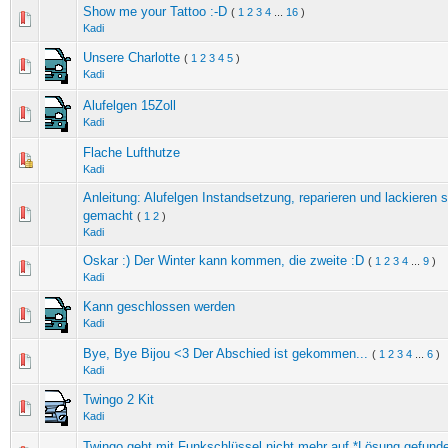
Show me your Tattoo :-D
(
1
2
3
4
...
16
)
Kadi
Unsere Charlotte
(
1
2
3
4
5
)
Kadi
Alufelgen 15Zoll
Kadi
Flache Lufthutze
Kadi
Anleitung: Alufelgen Instandsetzung, reparieren und lackieren s
gemacht
(
1
2
)
Kadi
Oskar :) Der Winter kann kommen, die zweite :D
(
1
2
3
4
...
9
)
Kadi
Kann geschlossen werden
Kadi
Bye, Bye Bijou <3 Der Abschied ist gekommen...
(
1
2
3
4
...
6
)
Kadi
Twingo 2 Kit
Kadi
Twingo geht mit Funkschlüssel nicht mehr auf *Lösung gefund