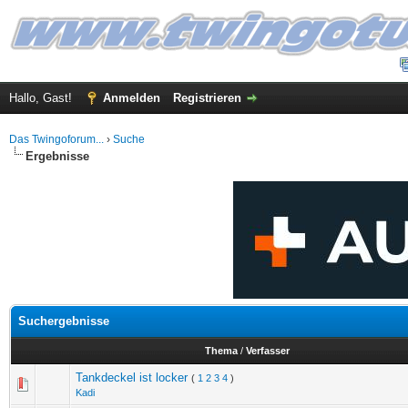
Hallo, Gast!
Anmelden
Registrieren
Das Twingoforum...
›
Suche
Ergebnisse
Suchergebnisse
Thema
/
Verfasser
Tankdeckel ist locker
(
1
2
3
4
)
Kadi