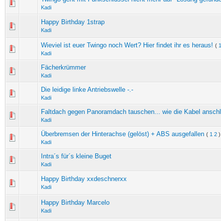
Kadi
Happy Birthday 1strap
Kadi
Wieviel ist euer Twingo noch Wert? Hier findet ihr es heraus!
(
Kadi
Fächerkrümmer
Kadi
Die leidige linke Antriebswelle -.-
Kadi
Faltdach gegen Panoramdach tauschen... wie die Kabel ansch
Kadi
Überbremsen der Hinterachse (gelöst) + ABS ausgefallen
(
1
2
)
Kadi
Intra´s für´s kleine Buget
Kadi
Happy Birthday xxdeschnerxx
Kadi
Happy Birthday Marcelo
Kadi