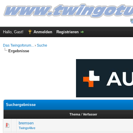
Hallo, Gast!
Anmelden
Registrieren
Das Twingoforum...
›
Suche
Ergebnisse
Suchergebnisse
Thema
/
Verfasser
bremsen
Twingo4live