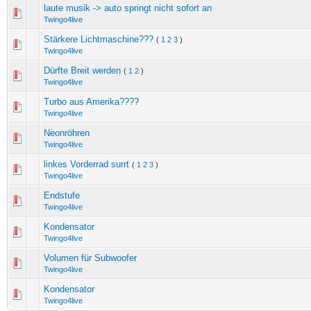
laute musik -> auto springt nicht sofort an
Twingo4live
Stärkere Lichtmaschine???
(
1
2
3
)
Twingo4live
Dürfte Breit werden
(
1
2
)
Twingo4live
Turbo aus Amerika????
Twingo4live
Neonröhren
Twingo4live
linkes Vorderrad surrt
(
1
2
3
)
Twingo4live
Endstufe
Twingo4live
Kondensator
Twingo4live
Volumen für Subwoofer
Twingo4live
Kondensator
Twingo4live