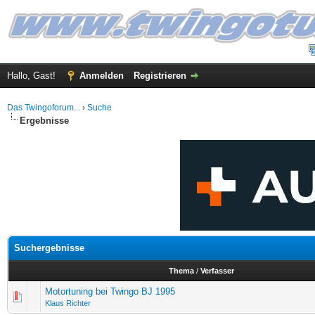
Hallo, Gast!
Anmelden
Registrieren
Das Twingoforum...
›
Suche
Ergebnisse
Suchergebnisse
Thema
/
Verfasser
Motortuning bei Twingo BJ 1995
Klaus Richter