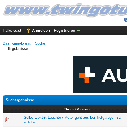
Hallo, Gast!
Anmelden
Registrieren
Das Twingoforum...
›
Suche
Ergebnisse
Suchergebnisse
Thema
/
Verfasser
Gelbe Elektrik-Leuchte / Motor geht aus bei Tiefgarage
(
1
2
)
verhohner