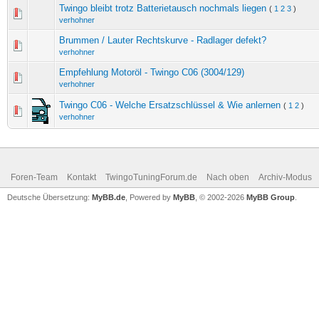
Twingo bleibt trotz Batterietausch nochmals liegen
(
1
2
3
)
verhohner
Brummen / Lauter Rechtskurve - Radlager defekt?
verhohner
Empfehlung Motoröl - Twingo C06 (3004/129)
verhohner
Twingo C06 - Welche Ersatzschlüssel & Wie anlernen
(
1
2
)
verhohner
Foren-Team
Kontakt
TwingoTuningForum.de
Nach oben
Archiv-Modus
Deutsche Übersetzung:
MyBB.de
, Powered by
MyBB
, © 2002-2026
MyBB Group
.