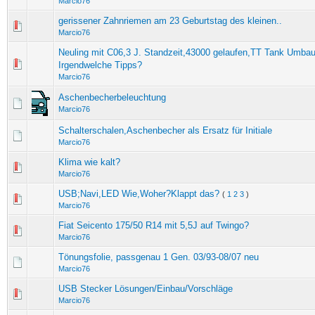
Marcio76
gerissener Zahnriemen am 23 Geburtstag des kleinen..
Marcio76
Neuling mit C06,3 J. Standzeit,43000 gelaufen,TT Tank Umbau
Irgendwelche Tipps?
Marcio76
Aschenbecherbeleuchtung
Marcio76
Schalterschalen,Aschenbecher als Ersatz für Initiale
Marcio76
Klima wie kalt?
Marcio76
USB;Navi,LED Wie,Woher?Klappt das?
(
1
2
3
)
Marcio76
Fiat Seicento 175/50 R14 mit 5,5J auf Twingo?
Marcio76
Tönungsfolie, passgenau 1 Gen. 03/93-08/07 neu
Marcio76
USB Stecker Lösungen/Einbau/Vorschläge
Marcio76