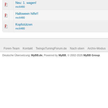
Neu: 1. wagen!
mc6480
Halloween hilfe!!
mc6480
Kopfstützen
mc6480
Foren-Team
Kontakt
TwingoTuningForum.de
Nach oben
Archiv-Modus
Deutsche Übersetzung:
MyBB.de
, Powered by
MyBB
, © 2002-2026
MyBB Group
.