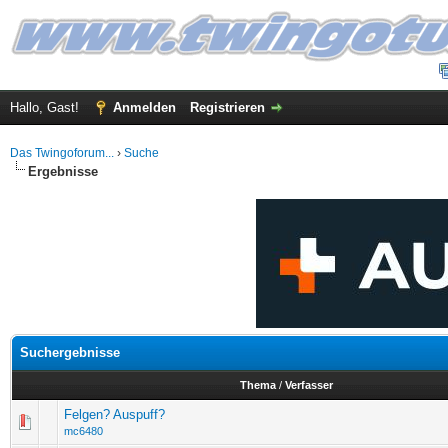
Hallo, Gast!
Anmelden
Registrieren
Das Twingoforum...
›
Suche
Ergebnisse
Suchergebnisse
Thema
/
Verfasser
Felgen? Auspuff?
mc6480