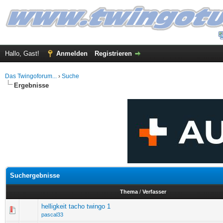
Hallo, Gast!
Anmelden
Registrieren
Das Twingoforum...
›
Suche
Ergebnisse
Suchergebnisse
Thema
/
Verfasser
helligkeit tacho twingo 1
pascal33