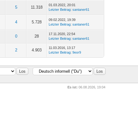
01.03.2022, 20:01
5
11.318
Letzter Beitrag
:
santaner61
09.02.2022, 19:39
4
5.728
Letzter Beitrag
:
santaner61
17.11.2020, 22:54
0
28
Letzter Beitrag
:
santaner61
11.03.2016, 13:17
2
4.903
Letzter Beitrag
:
9eor9
Es ist:
06.08.2026, 19:04