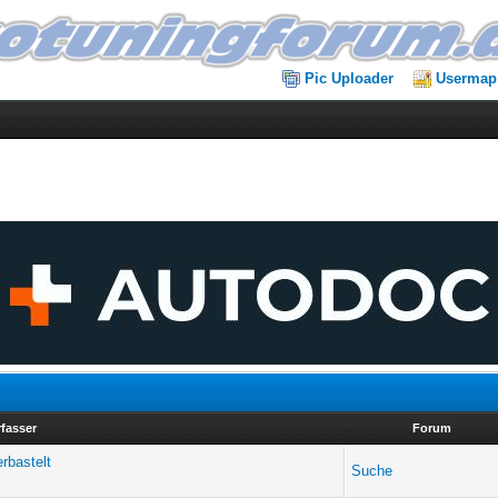
Pic Uploader
Usermap
rfasser
Forum
rbastelt
Suche