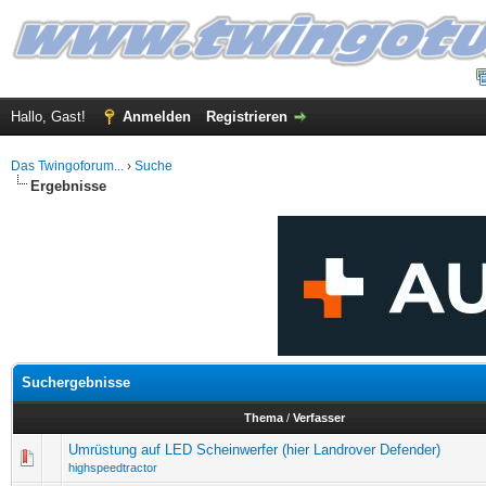
Hallo, Gast!
Anmelden
Registrieren
Das Twingoforum...
›
Suche
Ergebnisse
Suchergebnisse
Thema
/
Verfasser
Umrüstung auf LED Scheinwerfer (hier Landrover Defender)
highspeedtractor