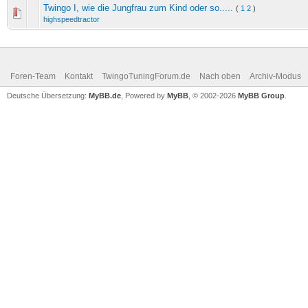
Twingo I, wie die Jungfrau zum Kind oder so.....
(
1
2
)
highspeedtractor
Foren-Team
Kontakt
TwingoTuningForum.de
Nach oben
Archiv-Modus
Deutsche Übersetzung:
MyBB.de
, Powered by
MyBB
, © 2002-2026
MyBB Group
.