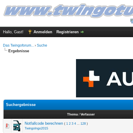
Hallo, Gast!
Anmelden
Registrieren
Das Twingoforum...
›
Suche
Ergebnisse
Suchergebnisse
Thema
/
Verfasser
Notfallcode berechnen
(
1
2
3
4
...
128
)
TwingoIngo2015