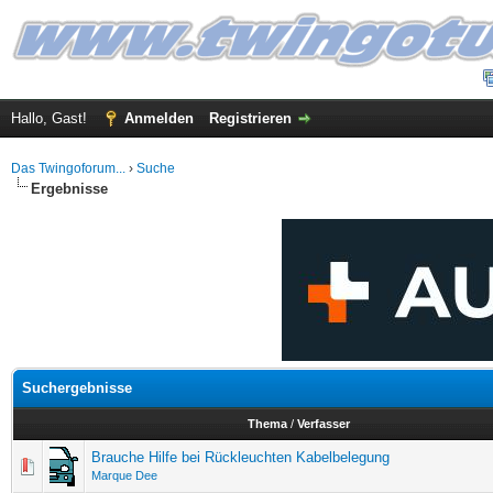
Hallo, Gast!
Anmelden
Registrieren
Das Twingoforum...
›
Suche
Ergebnisse
Suchergebnisse
Thema
/
Verfasser
Brauche Hilfe bei Rückleuchten Kabelbelegung
Marque Dee