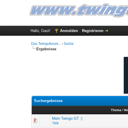
Hallo, Gast!
Anmelden
Registrieren
Das Twingoforum...
›
Suche
Ergebnisse
Suchergebnisse
Thema
/
Ve
Mein Twingo GT :)
750il