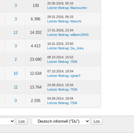
25.05.2016, 06:16
3
130
Letzter Beitrag
:
Blacksurfer
28.01.2016, 06:15
3
6.396
Letzter Beitrag
:
Waschi
17.01.2016, 23:34
12
14.202
Letzter Beitrag
:
williams3943
10.01.2015, 23:50
3
4.413
Letzter Beitrag
:
Da_Joka
08.10.2014, 15:52
2
23.690
Letzter Beitrag
:
750il
07.10.2014, 19:54
10
12.634
Letzter Beitrag
:
ogniwT
24.09.2014, 19:34
11
13.764
Letzter Beitrag
:
750il
04.09.2014, 19:04
0
2.335
Letzter Beitrag
:
750il