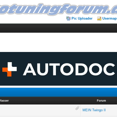
Pic Uploader
Usermap
rfasser
Forum
MEIN Twingo II