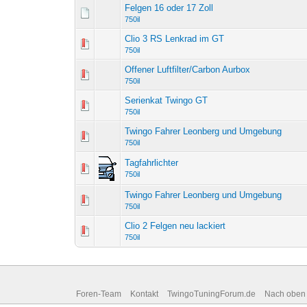
Felgen 16 oder 17 Zoll
750il
Clio 3 RS Lenkrad im GT
750il
Offener Luftfilter/Carbon Aurbox
750il
Serienkat Twingo GT
750il
Twingo Fahrer Leonberg und Umgebung
750il
Tagfahrlichter
750il
Twingo Fahrer Leonberg und Umgebung
750il
Clio 2 Felgen neu lackiert
750il
Foren-Team
Kontakt
TwingoTuningForum.de
Nach oben