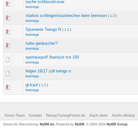
suche schlüsselcover
lowmega
starkes schlingern/ausbrechen beim bremsen
(
1
2
)
lowmega
Spurwerte Twingo N
(
1
2
)
lowmega
turbo geräusche!?
lowmega
sportauspuff /bastuck tce 100
lowmega
felgen 16/17 zoll twingo n
lowmega
gt-kauf
(
1
2
)
lowmega
Foren-Team
Kontakt
TwingoTuningForum.de
Nach oben
Archiv-Modus
Deutsche Übersetzung:
MyBB.de
, Powered by
MyBB
, © 2002-2026
MyBB Group
.