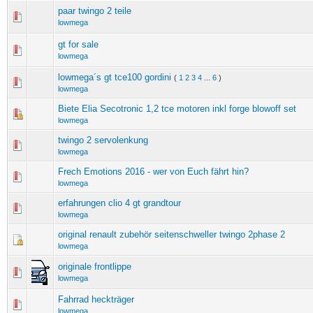
paar twingo 2 teile
lowmega
gt for sale
lowmega
lowmega´s gt tce100 gordini
(
1
2
3
4
...
6
)
lowmega
Biete Elia Secotronic 1,2 tce motoren inkl forge blowoff set
lowmega
twingo 2 servolenkung
lowmega
Frech Emotions 2016 - wer von Euch fährt hin?
lowmega
erfahrungen clio 4 gt grandtour
lowmega
original renault zubehör seitenschweller twingo 2phase 2
lowmega
originale frontlippe
lowmega
Fahrrad heckträger
lowmega