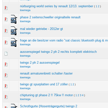
nürburgring world series by renault 12/13. september
(
1
2
)
lowmega
phase 2 seitenschweller originalteile renault
lowmega
mal wieder getriebe - 2012er gt
lowmega
frage an die besitzer vom radio "sat classic bluetooth plug & m
lowmega
aussenspiegel twingo 2 ph 2 rechts komplett elektrisch
lowmega
twingo 2 ph 2 aussenspiegel
lowmega
renault armaturenbrett schalter /taster
lowmega
twingo gt spurplatten und 17 zöller
(
1
2
)
lowmega
chiptuning gt phase 2 !! 75kw !! motor
(
1
2
3
4
)
lowmega
Schrothgurte (Hosenträgergurte) twingo 2