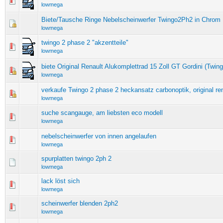
lowmega
Biete/Tausche Ringe Nebelscheinwerfer Twingo2Ph2 in Chrom
lowmega
twingo 2 phase 2 "akzentteile"
lowmega
biete Original Renault Alukomplettrad 15 Zoll GT Gordini (Twin
lowmega
verkaufe Twingo 2 phase 2 heckansatz carbonoptik, original re
lowmega
suche scangauge, am liebsten eco modell
lowmega
nebelscheinwerfer von innen angelaufen
lowmega
spurplatten twingo 2ph 2
lowmega
lack löst sich
lowmega
scheinwerfer blenden 2ph2
lowmega