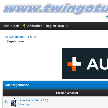
Hallo, Gast!
Anmelden
Registrieren
Das Twingoforum...
›
Suche
Ergebnisse
Suchergebnisse
Thema
/
Verfasser
elia secotronic
(
1
2
)
lowmega