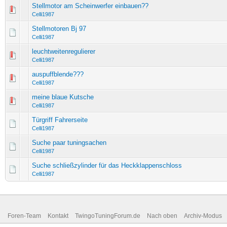
Stellmotor am Scheinwerfer einbauen??
Celli1987
Stellmotoren Bj 97
Celli1987
leuchtweitenregulierer
Celli1987
auspuffblende???
Celli1987
meine blaue Kutsche
Celli1987
Türgriff Fahrerseite
Celli1987
Suche paar tuningsachen
Celli1987
Suche schließzylinder für das Heckklappenschloss
Celli1987
Foren-Team
Kontakt
TwingoTuningForum.de
Nach oben
Archiv-Modus