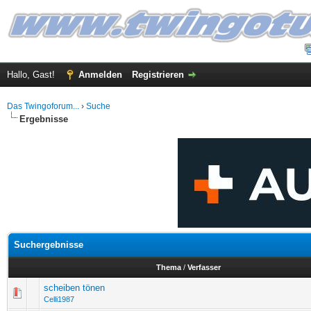
Hallo, Gast!
Anmelden
Registrieren
Das Twingoforum...
›
Suche
Ergebnisse
Suchergebnisse
Thema
/
Verfasser
scheiben tönen
Celli1987