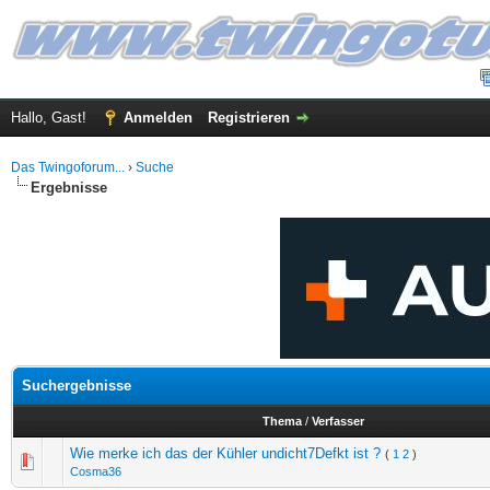
Hallo, Gast!
Anmelden
Registrieren
Das Twingoforum...
›
Suche
Ergebnisse
Suchergebnisse
Thema
/
Verfasser
Wie merke ich das der Kühler undicht7Defkt ist ?
(
1
2
)
Cosma36