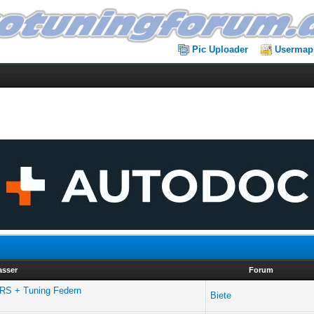
Pic Uploader
Usermap
asser
Forum
i RS + Tuning Federn
Biete