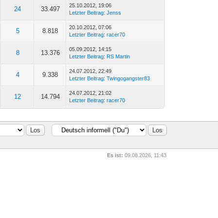
25.10.2012, 19:06
24
33.497
Letzter Beitrag
:
Jenss
20.10.2012, 07:06
5
8.818
Letzter Beitrag
:
racer70
05.09.2012, 14:15
8
13.376
Letzter Beitrag
:
RS Martin
24.07.2012, 22:49
4
9.338
Letzter Beitrag
:
Twingogangster83
24.07.2012, 21:02
12
14.794
Letzter Beitrag
:
racer70
Es ist:
09.08.2026, 11:43