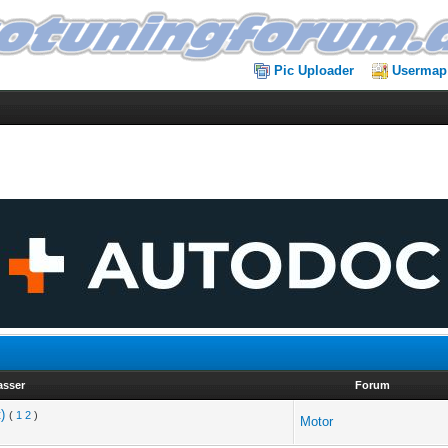
Pic Uploader
Usermap
asser
Forum
)
(
1
2
)
Motor