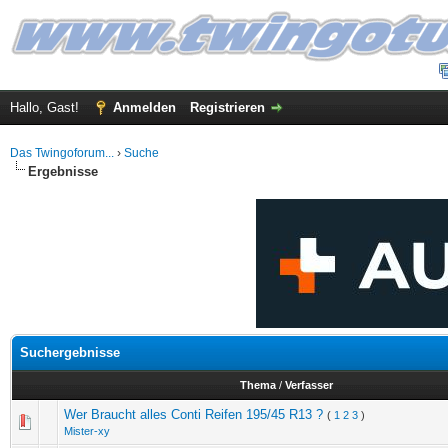
Hallo, Gast!
Anmelden
Registrieren
Das Twingoforum...
›
Suche
Ergebnisse
Suchergebnisse
Thema
/
Verfasser
Wer Braucht alles Conti Reifen 195/45 R13 ?
(
1
2
3
)
Mister-xy