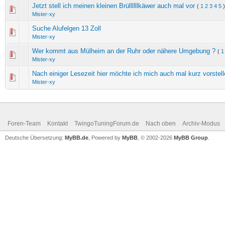
Jetzt stell ich meinen kleinen Brüllllllkäwer auch mal vor
(
1
2
3
4
5
)
Mister-xy
Suche Alufelgen 13 Zoll
Mister-xy
Wer kommt aus Mülheim an der Ruhr oder nähere Umgebung ?
(
1
Mister-xy
Nach einiger Lesezeit hier möchte ich mich auch mal kurz vorstel
Mister-xy
Foren-Team
Kontakt
TwingoTuningForum.de
Nach oben
Archiv-Modus
Deutsche Übersetzung:
MyBB.de
, Powered by
MyBB
, © 2002-2026
MyBB Group
.