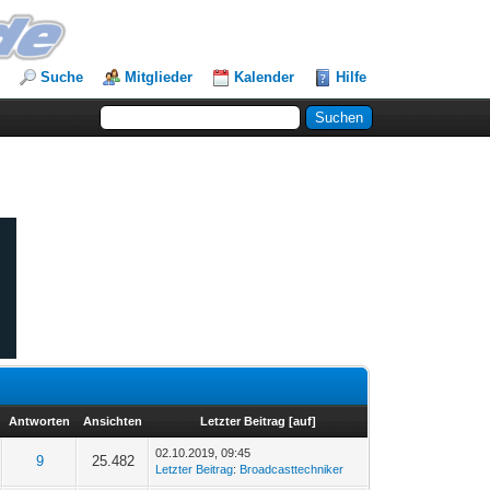
Suche
Mitglieder
Kalender
Hilfe
Antworten
Ansichten
Letzter Beitrag
[
auf
]
02.10.2019, 09:45
9
25.482
Letzter Beitrag
:
Broadcasttechniker