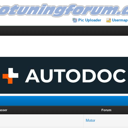
Pic Uploader
Usermap
asser
Forum
Motor