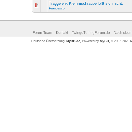
Traggelenk Klemmschraube lößt sich nicht.
Francesco
Foren-Team
Kontakt
TwingoTuningForum.de
Nach oben
Deutsche Übersetzung:
MyBB.de
, Powered by
MyBB
, © 2002-2026