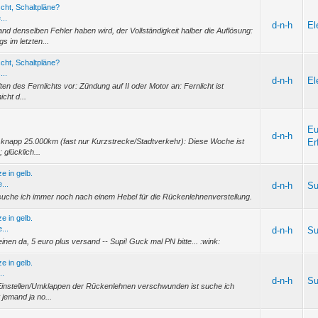
scht, Schaltpläne?
...
d-n-h
El
d denselben Fehler haben wird, der Vollständigkeit halber die Auflösung:
 im letzten...
scht, Schaltpläne?
...
d-n-h
El
en des Fernlichts vor: Zündung auf II oder Motor an: Fernlicht ist
icht d...
Eu
d-n-h
nd knapp 25.000km (fast nur Kurzstrecke/Stadtverkehr): Diese Woche ist
Er
 glücklich...
e in gelb.
...
d-n-h
S
 suche ich immer noch nach einem Hebel für die Rückenlehnenverstellung.
e in gelb.
...
d-n-h
S
inen da, 5 euro plus versand -- Supi! Guck mal PN bitte... :wink:
e in gelb.
..
d-n-h
S
s Einstellen/Umklappen der Rückenlehnen verschwunden ist suche ich
 jemand ja no...