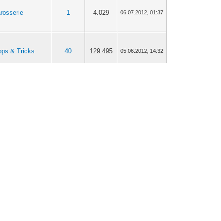
rosserie
1
4.029
06.07.2012, 01:37
pps & Tricks
40
129.495
05.06.2012, 14:32
re
17
27.955
11.04.2012, 09:55
fahrungsberichte!
tor
24
29.945
11.04.2012, 06:45
re
17
27.955
10.04.2012, 21:28
fahrungsberichte!
re
17
27.955
10.04.2012, 17:15
fahrungsberichte!