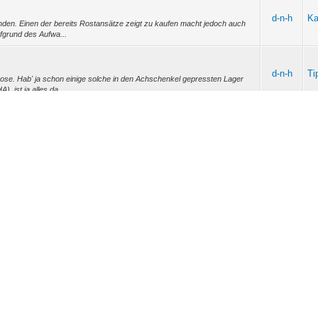
d-n-h
Ka
nden. Einen der bereits Rostansätze zeigt zu kaufen macht jedoch auch
fgrund des Aufwa...
d-n-h
Ti
 Hose. Hab' ja schon einige solche in den Achschenkel gepressten Lager
 ist ja alles da...
Eu
d-n-h
 mal wieder wie gut der kleine doch funktioniert :) und vorallem bei den
Er
ich besse...
d-n-h
Mo
en, meine Freundin fährt nen Twingo mit 58 PS (Schlüsselnr. 3004-779)
u diesem Set...
Eu
d-n-h
st schön zu Hören. Oder eher Lesen. Aber gib' zu, wenn du als
Er
ahnriemen und Fahrsc...
Eu
d-n-h
um ersten mal zur HU. Im Vorfeld wurde der von Korrosion befallenden
Er
ttel rechts verbaut (...