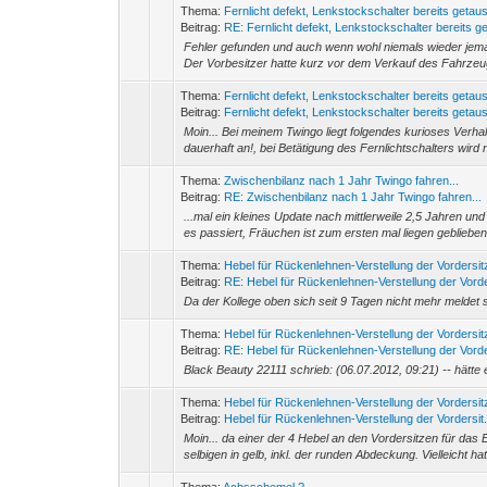
Thema:
Fernlicht defekt, Lenkstockschalter bereits getau
Beitrag:
RE: Fernlicht defekt, Lenkstockschalter bereits ge
Fehler gefunden und auch wenn wohl niemals wieder jeman
Der Vorbesitzer hatte kurz vor dem Verkauf des Fahrzeugs
Thema:
Fernlicht defekt, Lenkstockschalter bereits getau
Beitrag:
Fernlicht defekt, Lenkstockschalter bereits getaus
Moin... Bei meinem Twingo liegt folgendes kurioses Verhalt
dauerhaft an!, bei Betätigung des Fernlichtschalters wird n
Thema:
Zwischenbilanz nach 1 Jahr Twingo fahren...
Beitrag:
RE: Zwischenbilanz nach 1 Jahr Twingo fahren...
...mal ein kleines Update nach mittlerweile 2,5 Jahren u
es passiert, Fräuchen ist zum ersten mal liegen geblieben;
Thema:
Hebel für Rückenlehnen-Verstellung der Vordersitz
Beitrag:
RE: Hebel für Rückenlehnen-Verstellung der Vorde
Da der Kollege oben sich seit 9 Tagen nicht mehr meldet
Thema:
Hebel für Rückenlehnen-Verstellung der Vordersitz
Beitrag:
RE: Hebel für Rückenlehnen-Verstellung der Vorde
Black Beauty 22111 schrieb: (06.07.2012, 09:21) -- hätte e
Thema:
Hebel für Rückenlehnen-Verstellung der Vordersitz
Beitrag:
Hebel für Rückenlehnen-Verstellung der Vordersit.
Moin... da einer der 4 Hebel an den Vordersitzen für da
selbigen in gelb, inkl. der runden Abdeckung. Vielleicht hat