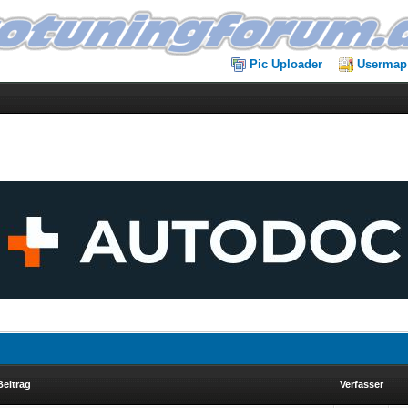
Pic Uploader
Usermap
Beitrag
Verfasser