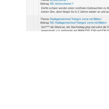
Thema:
Achsschemel ?
Beitrag:
RE: Achsschemel ?
Dürfte schwer werden einen rostfreien Gebrauchten zu fi
keinen Sinn, dann fängst Du in 2 Jahren wieder an und au
Thema:
Radlagerwechsel Twingo1 vorne mit Bildern
Beitrag:
RE: Radlagerwechsel Twingo1 vorne mit Bildern
Sch**** die Wand an, der Nachmittag ging mal voll in die
gewechselt, u.a. mehrmals am BMW E30, E34 und E36 (HA),
Thema:
Zwischenbilanz nach 1 Jahr Twingo fahren...
Beitrag:
RE: Zwischenbilanz nach 1 Jahr Twingo fahren...
Battlewurscht schrieb: (11.04.2012, 07:25) -- da sieht man
spritpreisen ist er im vergleich mit dem e34 doch die deutl
Thema:
Riemenwechsel...
Beitrag:
RE: Riemenwechsel...
Ghostrider schrieb: (05.04.2012, 16:53) -- Hallo zusamm
und ich wollt dort nu die Riemen wechseln. Was sagt ihr z
Thema:
Zwischenbilanz nach 1 Jahr Twingo fahren...
Beitrag:
RE: Zwischenbilanz nach 1 Jahr Twingo fahren...
Broadcasttechniker schrieb: (10.04.2012, 18:04) -- Das i
Nichtschrauber so ein Auto geholt hättest und in Folge Z
Thema:
Zwischenbilanz nach 1 Jahr Twingo fahren...
Beitrag:
RE: Zwischenbilanz nach 1 Jahr Twingo fahren...
Heute war's dann soweit, es ging mit Fräuchens Twingo z
Fahrschemel gewechselt und neue Gleitbolzen am Bremssa