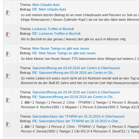
Thema:
Mein Urlaubs Auto
Beitrag:
RE: Mein Urlaubs Auto
so seit meinen letzten Beitrag ist an mein Urlaubsauto weil Passiert so Sah
Einige Reberaturen ( Neuen Zyliender Kopf ) da mir bei den Alten beim Wecksel
Thema:
Lockeres Treffen in Bocholt
Beitrag:
RE: Lockeres Treffen in Bocholt
Wo In Bocholt ist das genau ( Aasee) den gibt es auch in Münster mfg
Thema:
Mein Neuer Twingo es gibt was neues
Beitrag:
RE: Mein Neuer Twingo es gibt was neues
So Mein Kleiner hat Heute Neuen TÜV bekommen ohne Mängel auf weitere 2 
Thema:
Saisoneröffnung am 03.04.2016 am Centro in Oberhausen
Beitrag:
RE: Saisoneröffnung am 03.04.2016 am Centro in Ob...
So meine Lieben ich weiss noch nicht ob ich Kommen werde weil an den Tag au
Bummel ist da der Bulli 60 Jahre wird hier ist mal ein Link http://www.pressepo
Thema:
Saisoneröffnung am 03.04.2016 am Centro in Oberhausen
Beitrag:
RE: Saisoneröffnung am 03.04.2016 am Centro in Ob...
1. lliillii / 1 Twingo / 1 Person 2. Chris - TFNRW / 1 Twingo / 1 Person 3. Broadc
Personen 4. KevKev1991 / 1 Megane / 1 Person 5.Dennis1993 /1 Twingo &1Clio
Thema:
Saisonabschluss der TFNRW am 25.10.2015 in Oberhausen!
Beitrag:
RE: Saisonabschluss der TFNRW am 25.10.2015 in Obe...
1. lliillii / 1 Twingo / 1 Person 2. Chris - TFNRW / 1 Twingo / 1 Person 3. Happyt
Person 4. Dennis1993/ 1 Twingo/ 1 Clio RS /2-4 Personen 5. Devil711 / 1 Twing