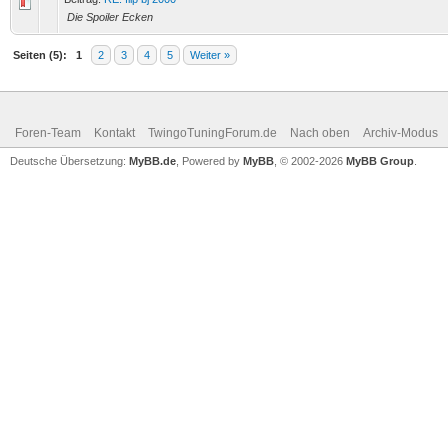
Die Spoiler Ecken
Seiten (5):
1
2
3
4
5
Weiter »
Foren-Team
Kontakt
TwingoTuningForum.de
Nach oben
Archiv-Modus
Deutsche Übersetzung:
MyBB.de
, Powered by
MyBB
, © 2002-2026
MyBB Group
.