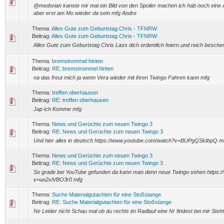
@medorian kanste mir mal ein Bild von den Spoiler machen ich hab noch eine
aber erst am Mo wieder da sein mfg Andre
Thema:
Alles Gute zum Geburtstag Chris - TFNRW
Beitrag:
Alles Gute zum Geburtstag Chris - TFNRW
Alles Gute zum Geburtstag Chris Lass dich ordentlich feiern und reich besch
Thema:
bremstrommel hinten
Beitrag:
RE: bremstrommel hinten
na das freut mich ja wenn Vera wieder mit ihren Twingo Fahren kann mfg
Thema:
treffen oberhausen
Beitrag:
RE: treffen oberhausen
Jap ich Komme mfg
Thema:
News und Gerüchte zum neuen Twingo 3
Beitrag:
RE: News und Gerüchte zum neuen Twingo 3
Und hier alles in deutsch https://www.youtube.com/watch?v=BUPgQSktbpQ m
Thema:
News und Gerüchte zum neuen Twingo 3
Beitrag:
RE: News und Gerüchte zum neuen Twingo 3
So grade bei YouTube gefunden da kann man denn neue Twingo sehen https:
v=uo2xiVBO3r0 mfg
Thema:
Suche Materialgutachten für eine Stoßstange
Beitrag:
RE: Suche Materialgutachten für eine Stoßstange
Ne Leider nicht Schau mal ob du rechts im Radlauf eine Nr findest bei mir Ste