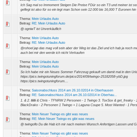
Ich Sag mal so Immoment Steigen Die Preise FDür so ein T3 und meiner ist se
geflegt ist also für so ein legt man Schon sein 12.000 bis 16,000 T Euronen hin 
Thema:
Mein Urlaubs Auto
Beitrag:
RE: Mein Urlaubs Auto
@ ogniwT ist Unverkäuflich
Thema:
Mein Urlaubs Auto
Beitrag:
RE: Mein Urlaubs Auto
@rohoel jap das mag voll sein aber der Weg ist das Ziel und ich hab ja noch me
auch bei mir den werde ich nicht Verkaufen
Thema:
Mein Urlaubs Auto
Beitrag:
Mein Urlaubs Auto
So Ich habe mir ein Neues Sommer Fahrzeug gekauft um damit mal in den Url
https://pics.twingotuningforum.de/pics/2014/09/twingo-25182058-ybD.jpg
https://pics.twingotuningforum....
Thema:
Saisonabschluss 2014 am 26.10.02014 in Oberhausen
Beitrag:
RE: Saisonabschluss 2014 am 26.10.02014 in Oberhau...
1. & 2. lliillii & Chris - TFNRW 2 Personen - 1 Twingo 3. ToxSox & get_freaky -
BlackDrako - 2 Personen 1 Twingo + 1 Laguna Coupe 5. Most Wanted - 1 Perso
Thema:
Mein Neuer Twingo es gibt was neues
Beitrag:
RE: Mein Neuer Twingo es gibt was neues
@ twingoflo Du die Hab ich mir nach meinen Wunsch Anfertigen Lassen und G
Thema:
Mein Neuer Twingo es gibt was neues