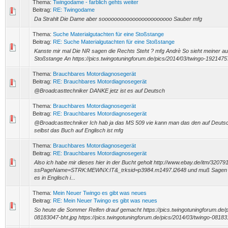
Thema:
Twingodame - farblich gehts weiter
Beitrag:
RE: Twingodame
Da Strahlt Die Dame aber sooooooooooooooooooooooo Sauber mfg
Thema:
Suche Materialgutachten für eine Stoßstange
Beitrag:
RE: Suche Materialgutachten für eine Stoßstange
Kanste mir mal Die NR sagen die Rechts Steht ? mfg Andrè So sieht meiner au
Stoßstange An https://pics.twingotuningforum.de/pics/2014/03/twingo-19214757
Thema:
Brauchbares Motordiagnosegerät
Beitrag:
RE: Brauchbares Motordiagnosegerät
@Broadcasttechniker DANKE jetz ist es auf Deutsch
Thema:
Brauchbares Motordiagnosegerät
Beitrag:
RE: Brauchbares Motordiagnosegerät
@Broadcasttechniker Ich hab ja das MS 509 vie kann man das den auf Deut
selbst das Buch auf Englisch ist mfg
Thema:
Brauchbares Motordiagnosegerät
Beitrag:
RE: Brauchbares Motordiagnosegerät
Also ich habe mir dieses hier in der Bucht geholt http://www.ebay.de/itm/3207
ssPageName=STRK:MEWNX:IT&_trksid=p3984.m1497.l2648 und muß Sagen es
es in Englisch i...
Thema:
Mein Neuer Twingo es gibt was neues
Beitrag:
RE: Mein Neuer Twingo es gibt was neues
So heute die Sommer Reifen drauf gemacht https://pics.twingotuningforum.de/p
08183047-bht.jpg https://pics.twingotuningforum.de/pics/2014/03/twingo-0818