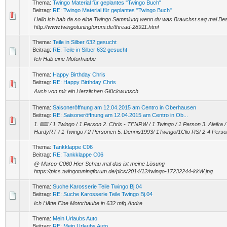
Thema:
Twingo Material für geplantes "Twingo Buch"
Beitrag:
RE: Twingo Material für geplantes "Twingo Buch"
Hallo ich hab da so eine Twingo Sammlung wenn du was Brauchst sag mal Be
http://www.twingotuningforum.de/thread-28911.html
Thema:
Teile in Silber 632 gesucht
Beitrag:
RE: Teile in Silber 632 gesucht
Ich Hab eine Motorhaube
Thema:
Happy Birthday Chris
Beitrag:
RE: Happy Birthday Chris
Auch von mir ein Herzlichen Glückwunsch
Thema:
Saisoneröffnung am 12.04.2015 am Centro in Oberhausen
Beitrag:
RE: Saisoneröffnung am 12.04.2015 am Centro in Ob...
1. lliillii / 1 Twingo / 1 Person 2. Chris - TFNRW / 1 Twingo / 1 Person 3. Aleika
HardyRT / 1 Twingo / 2 Personen 5. Dennis1993/ 1Twingo/1Clio RS/ 2-4 Person
Thema:
Tankklappe C06
Beitrag:
RE: Tankklappe C06
@ Marco-C060 Hier Schau mal das ist meine Lösung
https://pics.twingotuningforum.de/pics/2014/12/twingo-17232244-kkW.jpg
Thema:
Suche Karosserie Teile Twingo Bj.04
Beitrag:
RE: Suche Karosserie Teile Twingo Bj.04
Ich Hätte Eine Motorhaube in 632 mfg Andre
Thema:
Mein Urlaubs Auto
Beitrag:
RE: Mein Urlaubs Auto