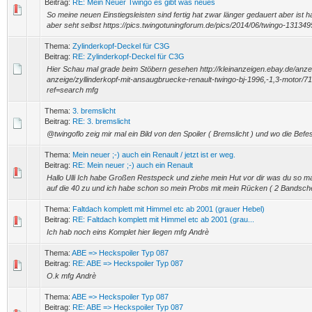
Beitrag:
RE: Mein Neuer Twingo es gibt was neues
So meine neuen Einstiegsleisten sind fertig hat zwar länger gedauert aber ist ha
aber seht selbst https://pics.twingotuningforum.de/pics/2014/06/twingo-13134
Thema:
Zylinderkopf-Deckel für C3G
Beitrag:
RE: Zylinderkopf-Deckel für C3G
Hier Schau mal grade beim Stöbern gesehen http://kleinanzeigen.ebay.de/anze
anzeige/zyllinderkopf-mit-ansaugbruecke-renault-twingo-bj-1996,-1,3-motor/
ref=search mfg
Thema:
3. bremslicht
Beitrag:
RE: 3. bremslicht
@twingoflo zeig mir mal ein Bild von den Spoiler ( Bremslicht ) und wo die Befe
Thema:
Mein neuer ;-) auch ein Renault / jetzt ist er weg.
Beitrag:
RE: Mein neuer ;-) auch ein Renault
Hallo Ulli Ich habe Großen Restspeck und ziehe mein Hut vor dir was du so ma
auf die 40 zu und ich habe schon so mein Probs mit mein Rücken ( 2 Bandscheib
Thema:
Faltdach komplett mit Himmel etc ab 2001 (grauer Hebel)
Beitrag:
RE: Faltdach komplett mit Himmel etc ab 2001 (grau...
Ich hab noch eins Komplet hier liegen mfg Andrè
Thema:
ABE => Heckspoiler Typ 087
Beitrag:
RE: ABE => Heckspoiler Typ 087
O.k mfg Andrè
Thema:
ABE => Heckspoiler Typ 087
Beitrag:
RE: ABE => Heckspoiler Typ 087