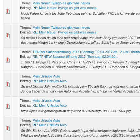
Thema:
Mein Neuer Twingo es gibt was neues
Beitrag:
RE: Mein Neuer Twingo es gibt was neues
Noch Fahre ich in ja bis Mitte Feb dann geht er Schlaffen @Chris ich werde e
halten
Thema:
Mein Neuer Twingo es gibt was neues
Beitrag:
RE: Mein Neuer Twingo es gibt was neues
So meine Lieben da ich eine neu Arbeit habe und mein Baby jetz seine 220 T k
dazu entschieden ihn in einen Dornröchen schlaff zu Schicken in dieser zeit wer
Thema:
TFNRW Saisoneröffnung 2017 (Sonntag, 02.04.2017 ab 12 Uhr Oberh
Beitrag:
RE: TFNRW Saisoneröffnung 2017 (Sonntag, 02.04.20...
1. lliillii / 1 Twingo / 1 Person 2. Chris - TFNRW / 1 Twingo / 1 Person 3. handyf
Kangoo 2 Personen 4. Broadcasttechniker / 1 Twingo / 1-2 Personen 5. Kleopat
Thema:
Mein Urlaubs Auto
Beitrag:
RE: Mein Urlaubs Auto
So und Dieses Jahr mußte Sie ja auch zum Tüv ich Sag mal naja man merckt h
Jung ist aber da ich ja in ein Autohaus Arbeite hab ich sie mit Vielen Arbeitzst
Thema:
Mein Urlaubs Auto
Beitrag:
RE: Mein Urlaubs Auto
https://pics.twingotuningforum.de/pics/2016/10/twingo-08003331-9R4.jpg
Thema:
Mein Urlaubs Auto
Beitrag:
RE: Mein Urlaubs Auto
So Siht Sie jetz Aus NSW Gab es auch https://pics.twingotuningforum.de/pics
Whd.jpg und eine NSL https://pics.twingotuningforum.de/pics/2016/10/twingo-0