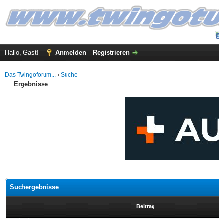
Hallo, Gast!
Anmelden
Registrieren
Das Twingoforum...
›
Suche
Ergebnisse
Suchergebnisse
Beitrag