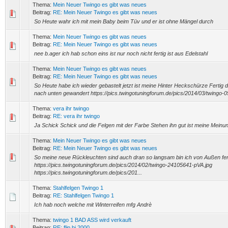
Thema:
Mein Neuer Twingo es gibt was neues
Beitrag:
RE: Mein Neuer Twingo es gibt was neues
So Heute wahr ich mit mein Baby beim Tüv und er ist ohne Mängel durch
Thema:
Mein Neuer Twingo es gibt was neues
Beitrag:
RE: Mein Neuer Twingo es gibt was neues
nee b.ager ich hab schon eins ist nur noch nicht fertig ist aus Edelstahl
Thema:
Mein Neuer Twingo es gibt was neues
Beitrag:
RE: Mein Neuer Twingo es gibt was neues
So Heute habe ich wieder gebastelt jetzt ist meine Hinter Heckschürze Fertig d
nach unten gewandert https://pics.twingotuningforum.de/pics/2014/03/twingo-
Thema:
vera ihr twingo
Beitrag:
RE: vera ihr twingo
Ja Schick Schick und die Felgen mit der Farbe Stehen ihn gut ist meine Meinu
Thema:
Mein Neuer Twingo es gibt was neues
Beitrag:
RE: Mein Neuer Twingo es gibt was neues
So meine neue Rückleuchten sind auch dran so langsam bin ich von Außen fer
https://pics.twingotuningforum.de/pics/2014/02/twingo-24105641-pVA.jpg
https://pics.twingotuningforum.de/pics/201...
Thema:
Stahlfelgen Twingo 1
Beitrag:
RE: Stahlfelgen Twingo 1
Ich hab noch welche mit Winterreifen mfg Andrè
Thema:
twingo 1 BAD ASS wird verkauft
Beitrag:
RE: flip bj 2000