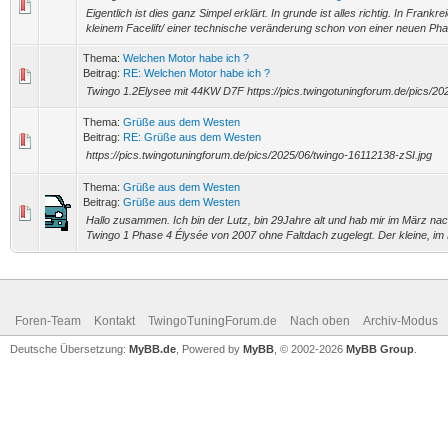
Eigentlich ist dies ganz Simpel erklärt. In grunde ist alles richtig. In Frank
kleinem Facelift/ einer technische veränderung schon von einer neuen Phas
Thema:
Welchen Motor habe ich ?
Beitrag:
RE: Welchen Motor habe ich ?
Twingo 1.2Elysee mit 44KW D7F https://pics.twingotuningforum.de/pics/2
Thema:
Grüße aus dem Westen
Beitrag:
RE: Grüße aus dem Westen
https://pics.twingotuningforum.de/pics/2025/06/twingo-16112138-zSI.jpg
Thema:
Grüße aus dem Westen
Beitrag:
Grüße aus dem Westen
Hallo zusammen. Ich bin der Lutz, bin 29Jahre alt und hab mir im März na
Twingo 1 Phase 4 Élysée von 2007 ohne Faltdach zugelegt. Der kleine, im F
Foren-Team
Kontakt
TwingoTuningForum.de
Nach oben
Archiv-Modus
Deutsche Übersetzung:
MyBB.de
, Powered by
MyBB
, © 2002-2026
MyBB Group
.