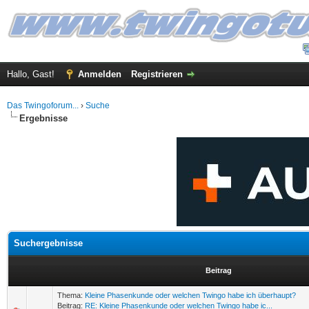
Hallo, Gast!
Anmelden
Registrieren
Das Twingoforum...
›
Suche
Ergebnisse
Suchergebnisse
Beitrag
Thema:
Kleine Phasenkunde oder welchen Twingo habe ich überhaupt?
Beitrag:
RE: Kleine Phasenkunde oder welchen Twingo habe ic...