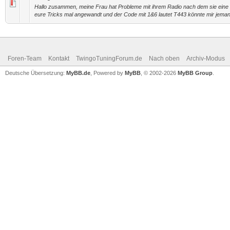
Hallo zusammen, meine Frau hat Probleme mit ihrem Radio nach dem sie eine
eure Tricks mal angewandt und der Code mit 1&6 lautet T443 könnte mir jemand 
Foren-Team
Kontakt
TwingoTuningForum.de
Nach oben
Archiv-Modus
Deutsche Übersetzung:
MyBB.de
, Powered by
MyBB
, © 2002-2026
MyBB Group
.