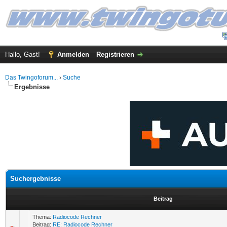
Hallo, Gast!
Anmelden
Registrieren
Das Twingoforum...
›
Suche
Ergebnisse
Suchergebnisse
Beitrag
Thema:
Radiocode Rechner
Beitrag:
RE: Radiocode Rechner