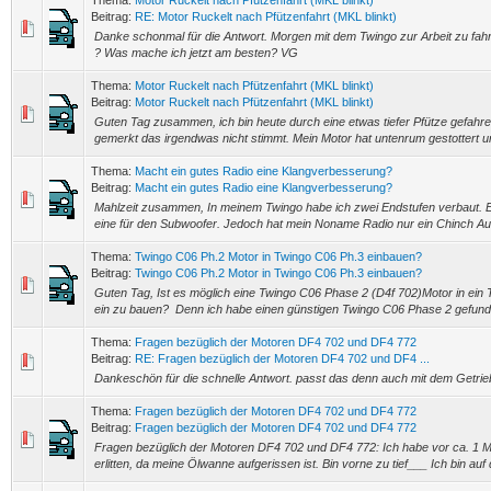
Thema:
Motor Ruckelt nach Pfützenfahrt (MKL blinkt)
Beitrag:
RE: Motor Ruckelt nach Pfützenfahrt (MKL blinkt)
Danke schonmal für die Antwort. Morgen mit dem Twingo zur Arbeit zu fahre
? Was mache ich jetzt am besten? VG
Thema:
Motor Ruckelt nach Pfützenfahrt (MKL blinkt)
Beitrag:
Motor Ruckelt nach Pfützenfahrt (MKL blinkt)
Guten Tag zusammen, ich bin heute durch eine etwas tiefer Pfütze gefahre
gemerkt das irgendwas nicht stimmt. Mein Motor hat untenrum gestottert un
Thema:
Macht ein gutes Radio eine Klangverbesserung?
Beitrag:
Macht ein gutes Radio eine Klangverbesserung?
Mahlzeit zusammen, In meinem Twingo habe ich zwei Endstufen verbaut. E
eine für den Subwoofer. Jedoch hat mein Noname Radio nur ein Chinch Aus
Thema:
Twingo C06 Ph.2 Motor in Twingo C06 Ph.3 einbauen?
Beitrag:
Twingo C06 Ph.2 Motor in Twingo C06 Ph.3 einbauen?
Guten Tag, Ist es möglich eine Twingo C06 Phase 2 (D4f 702)Motor in ein 
ein zu bauen? Denn ich habe einen günstigen Twingo C06 Phase 2 gefund
Thema:
Fragen bezüglich der Motoren DF4 702 und DF4 772
Beitrag:
RE: Fragen bezüglich der Motoren DF4 702 und DF4 ...
Dankeschön für die schnelle Antwort. passt das denn auch mit dem Getri
Thema:
Fragen bezüglich der Motoren DF4 702 und DF4 772
Beitrag:
Fragen bezüglich der Motoren DF4 702 und DF4 772
Fragen bezüglich der Motoren DF4 702 und DF4 772: Ich habe vor ca. 1 
erlitten, da meine Ölwanne aufgerissen ist. Bin vorne zu tief___ Ich bin auf