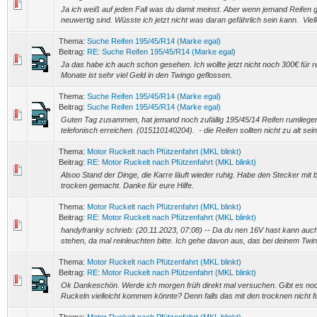
Ja ich weiß auf jeden Fall was du damit meinst. Aber wenn jemand Reifen 
neuwertig sind. Wüsste ich jetzt nicht was daran gefährlich sein kann. Viellei
Thema:
Suche Reifen 195/45/R14 (Marke egal)
Beitrag:
RE: Suche Reifen 195/45/R14 (Marke egal)
Ja das habe ich auch schon gesehen. Ich wollte jetzt nicht noch 300€ für r
Monate ist sehr viel Geld in den Twingo geflossen.
Thema:
Suche Reifen 195/45/R14 (Marke egal)
Beitrag:
Suche Reifen 195/45/R14 (Marke egal)
Guten Tag zusammen, hat jemand noch zufällig 195/45/14 Reifen rumliege
telefonisch erreichen. (015110140204). - die Reifen sollten nicht zu alt sei
Thema:
Motor Ruckelt nach Pfützenfahrt (MKL blinkt)
Beitrag:
RE: Motor Ruckelt nach Pfützenfahrt (MKL blinkt)
Alsoo Stand der Dinge, die Karre läuft wieder ruhig. Habe den Stecker mit 
trocken gemacht. Danke für eure Hilfe.
Thema:
Motor Ruckelt nach Pfützenfahrt (MKL blinkt)
Beitrag:
RE: Motor Ruckelt nach Pfützenfahrt (MKL blinkt)
handyfranky schrieb: (20.11.2023, 07:08) -- Da du nen 16V hast kann au
stehen, da mal reinleuchten bitte. Ich gehe davon aus, das bei deinem Twin
Thema:
Motor Ruckelt nach Pfützenfahrt (MKL blinkt)
Beitrag:
RE: Motor Ruckelt nach Pfützenfahrt (MKL blinkt)
Ok Dankeschön. Werde ich morgen früh direkt mal versuchen. Gibt es n
Ruckeln vielleicht kommen könnte? Denn falls das mit den trocknen nicht fun