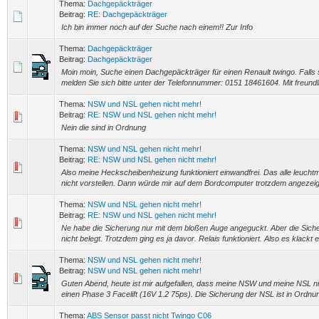
Thema:
Dachgepäckträger
Beitrag:
RE: Dachgepäckträger
Ich bin immer noch auf der Suche nach einem!! Zur Info
Thema:
Dachgepäckträger
Beitrag:
Dachgepäckträger
Moin moin, Suche einen Dachgepäckträger für einen Renault twingo. Falls
melden Sie sich bitte unter der Telefonnummer: 0151 18461604. Mit freun
Thema:
NSW und NSL gehen nicht mehr!
Beitrag:
RE: NSW und NSL gehen nicht mehr!
Nein die sind in Ordnung
Thema:
NSW und NSL gehen nicht mehr!
Beitrag:
RE: NSW und NSL gehen nicht mehr!
Also meine Heckscheibenheizung funktioniert einwandfrei. Das alle leuchtmi
nicht vorstellen. Dann würde mir auf dem Bordcomputer trotzdem angezeigt
Thema:
NSW und NSL gehen nicht mehr!
Beitrag:
RE: NSW und NSL gehen nicht mehr!
Ne habe die Sicherung nur mit dem bloßen Auge angeguckt. Aber die Sich
nicht belegt. Trotzdem ging es ja davor. Relais funktioniert. Also es klackt 
Thema:
NSW und NSL gehen nicht mehr!
Beitrag:
NSW und NSL gehen nicht mehr!
Guten Abend, heute ist mir aufgefallen, dass meine NSW und meine NSL nic
einen Phase 3 Facelift (16V 1.2 75ps). Die Sicherung der NSL ist in Ordnung
Thema:
ABS Sensor passt nicht Twingo C06