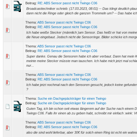
Beitrag:
RE: ABS Sensor passt nicht Twingo C06
Broadcasttechniker schrieb: (17.03.2023, 08:01) -- Das klingt deutlich plau
dann nicht die Ringe oder gleich die ganzen Trommeln um? -- Das habe ich 
Thema:
ABS Sensor passt nicht Twingo C06
Beitrag:
RE: ABS Sensor passt nicht Twingo C06
Ich habe weiße Stecker (männlich )am Sensor. Das heißt er hat von meine
die Neue eingebaut. Jedoch nicht die Sensorringe. Bilder schicke ich morg
Thema:
ABS Sensor passt nicht Twingo C06
Beitrag:
RE: ABS Sensor passt nicht Twingo C06
Super danke. Genau die Sensoren habe ich aber verbaut. Dann hat mein Kol
meinte meine Stecker müsste man tauschen. Ich habe mich jetzt mal schl
nur...
Thema:
ABS Sensor passt nicht Twingo C06
Beitrag:
RE: ABS Sensor passt nicht Twingo C06
Ich habe jetzt nochmal nach den Sensoren gesucht, jedoch keine gefunden.
?
Thema:
Suche ein Dachgepäckträger für einen Twingo
Beitrag:
Suche ein Dachgepäckträger für einen Twingo
Guten Tag, ich bin schon seit etwas längerem auf der Suche nach einem 
Twingo C06. Falls ihr einen ab zu geben habt, schreibt mir einfach :wink: 
Thema:
ABS Sensor passt nicht Twingo C06
Beitrag:
RE: ABS Sensor passt nicht Twingo C06
also die sind wohl lieferbar, aber 30€ für solch einen Ring ist echt ein wahn