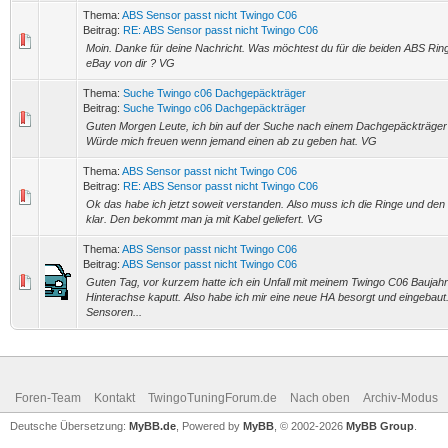
Thema:
ABS Sensor passt nicht Twingo C06
Beitrag:
RE: ABS Sensor passt nicht Twingo C06
Moin. Danke für deine Nachricht. Was möchtest du für die beiden ABS Ring
eBay von dir ? VG
Thema:
Suche Twingo c06 Dachgepäckträger
Beitrag:
Suche Twingo c06 Dachgepäckträger
Guten Morgen Leute, ich bin auf der Suche nach einem Dachgepäckträger fü
Würde mich freuen wenn jemand einen ab zu geben hat. VG
Thema:
ABS Sensor passt nicht Twingo C06
Beitrag:
RE: ABS Sensor passt nicht Twingo C06
Ok das habe ich jetzt soweit verstanden. Also muss ich die Ringe und den
klar. Den bekommt man ja mit Kabel geliefert. VG
Thema:
ABS Sensor passt nicht Twingo C06
Beitrag:
ABS Sensor passt nicht Twingo C06
Guten Tag, vor kurzem hatte ich ein Unfall mit meinem Twingo C06 Baujahr
Hinterachse kaputt. Also habe ich mir eine neue HA besorgt und eingebau
Sensoren...
Foren-Team
Kontakt
TwingoTuningForum.de
Nach oben
Archiv-Modus
Deutsche Übersetzung:
MyBB.de
, Powered by
MyBB
, © 2002-2026
MyBB Group
.