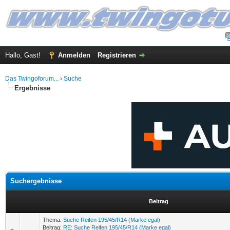
Hallo, Gast!
Anmelden
Registrieren
Das Twingoforum...
›
Suche
Ergebnisse
Suchergebnisse
Beitrag
Thema:
Suche Reifen 195/45/R14 (Marke egal)
Beitrag:
RE: Suche Reifen 195/45/R14 (Marke egal)