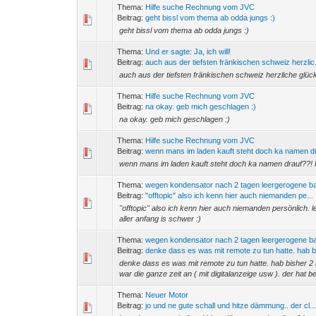
Thema:
Hilfe suche Rechnung vom JVC
Beitrag:
geht bissl vom thema ab odda jungs :)
geht bissl vom thema ab odda jungs :)
Thema:
Und er sagte: Ja, ich will!
Beitrag:
auch aus der tiefsten fränkischen schweiz herzlic.
auch aus der tiefsten fränkischen schweiz herzliche glück
Thema:
Hilfe suche Rechnung vom JVC
Beitrag:
na okay. geb mich geschlagen :)
na okay. geb mich geschlagen :)
Thema:
Hilfe suche Rechnung vom JVC
Beitrag:
wenn mans im laden kauft steht doch ka namen dr
wenn mans im laden kauft steht doch ka namen drauf??! ha
Thema:
wegen kondensator nach 2 tagen leergerogene ba
Beitrag:
"offtopic" also ich kenn hier auch niemanden pe...
"offtopic" also ich kenn hier auch niemanden persönlich. le
aller anfang is schwer :)
Thema:
wegen kondensator nach 2 tagen leergerogene ba
Beitrag:
denke dass es was mit remote zu tun hatte. hab bi
denke dass es was mit remote zu tun hatte. hab bisher 2
war die ganze zeit an ( mit digitalanzeige usw ). der hat bei
Thema:
Neuer Motor
Beitrag:
jo und ne gute schall und hitze dämmung.. der cl..