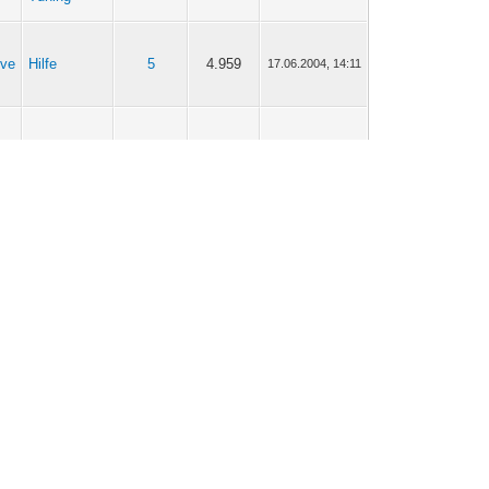
ive
Hilfe
5
4.959
17.06.2004, 14:11
ive
Hilfe
5
4.959
15.06.2004, 14:33
ive
Hilfe
5
4.959
14.06.2004, 11:42
ive
Off Topic
4
8.019
09.06.2004, 13:33
ive
Off Topic
7
6.174
24.05.2004, 12:40