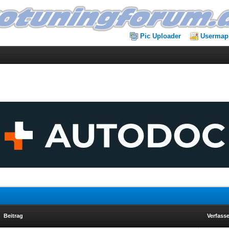
Pic Uploader
Usermap
Beitrag
Verfasse