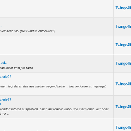
Twingo4l
..
Twingo4l
wünsche viel glück und fruchtbarkeit :)
Twingo4l
auf...
Twingo4l
b leider kein jvc-radio
tterie??
Twingo4l
ider. liegt daran das aus meiner gegend keine ... hier im forum is. naja egal.
tterie??
...
Twingo4l
 kondensatoren ausprobiert. einen mit remote-kabel und einen ohne. der ohne
 mir ...
.
Twingo4l