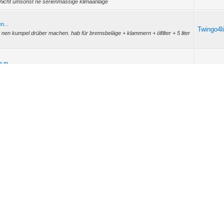
t nicht umsonst ne serienmässige klimaanlage
n...
Twingo4l
nen kumpel drüber machen. hab für bremsbeläge + klammern + ölfilter + 5 liter
 m...
Twingo4l
b ichs beim atu machen lassen ( vor 4 monaten -> bremsen jetzt scho widda
 bremsbeläge aus...
Twingo4l
eim twingo zu wechseln. ein kumpel würd mir des machen. er weiß nur nicht ob
o...
Twingo4l
 DM gezahlt. also so um die 3300 euros. der hatte 59.000 km drauf des erste
 un...
Twingo4l
ist keine normale strasse sondern war ein grosser parkplatz. sie ist sogar ein
a...
chse
.