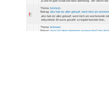
jo und ne gute schall und hitze dämmung.. der cliovr6 ha
Thema:
bremsen
Beitrag:
also hab etz alles gekauft. werd mich am wochene
also hab etz alles gekauft. werd mich am wochenende mit 
teilsynthetic 60 euros gezahlt. so kapitel beendet than...
Thema:
bremsen
Beitrag:
muss ich diese klammern austauschen? des letzte
muss ich diese klammern austauschen? des letzte mal ha
runter ) und die hamm die klammern, bremsscheiben und
Thema:
bremsen
Beitrag:
bremsen
hi leute was brauch ich denn alles um die bremsbeläge b
man beim twingo etwas spezielles braucht. danke für antw
Thema:
Kaufberatung Twingo
Beitrag:
also ich hab vor 3 jahren für meinen 97 iger twin...
also ich hab vor 3 jahren für meinen 97 iger twingo 6500
was nach ca. 20.000 km kam waren natürlich die radlager.
Thema:
Wie Raser das Image der Szene Schädigen
Beitrag:
ihr kennt die strecke nicht!! diese strecke wo si...
ihr kennt die strecke nicht!! diese strecke wo sie fahren 
teil der DTM-Strecke die durch nürnberg geht.. und dort w
Thema:
Knarren / komisches Geräusch von der Vordera
Beitrag:
171 euro für ein radlager?? des is ja scho genau..