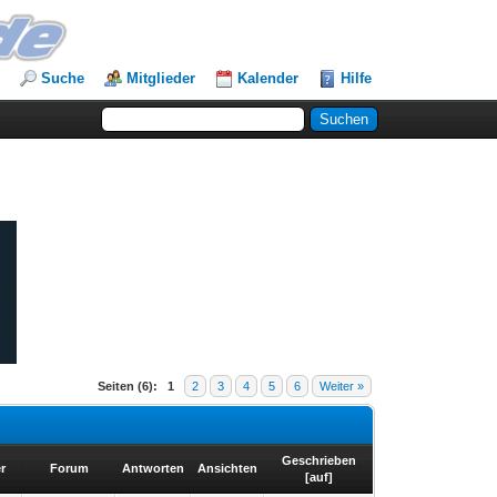
Suche
Mitglieder
Kalender
Hilfe
Seiten (6):
1
2
3
4
5
6
Weiter »
Geschrieben
r
Forum
Antworten
Ansichten
[
auf
]