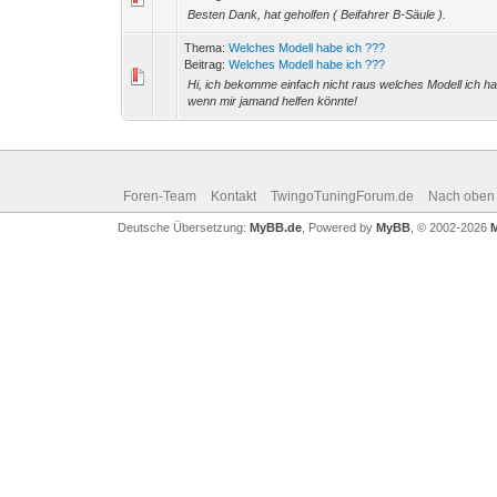
Besten Dank, hat geholfen ( Beifahrer B-Säule ).
Thema:
Welches Modell habe ich ???
Beitrag:
Welches Modell habe ich ???
Hi, ich bekomme einfach nicht raus welches Modell ich 
wenn mir jamand helfen könnte!
Foren-Team
Kontakt
TwingoTuningForum.de
Nach oben
Deutsche Übersetzung:
MyBB.de
, Powered by
MyBB
, © 2002-2026