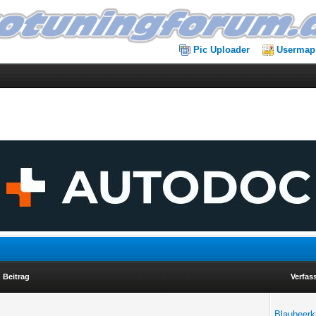
Pic Uploader
Usermap
Beitrag
Verfas
Blaubeer