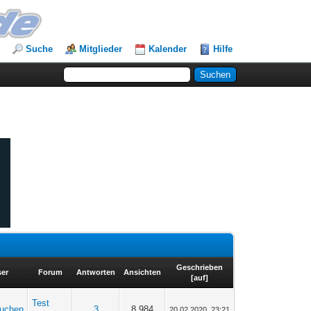
Suche
Mitglieder
Kalender
Hilfe
Geschrieben
ser
Forum
Antworten
Ansichten
[
auf
]
Test
kuchen
3
8.984
20.02.2020, 23:21