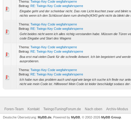
Thema:
Twingo Key Code wegfahrsperre
Beitrag:
RE: Twingo Key Code wegfahrsperre
Eingabe geht und der scheinbar nicht. Das rote Licht leuchtet zwar und blinkt 
nichts wenn ich den Schlüssel dann rum drehe[hr]4343 geht nicht da blinkt die s
Thema:
Twingo Key Code wegfahrsperre
Beitrag:
RE: Twingo Key Code wegfahrsperre
Geht beides nicht wenn ich alles richtig verstanden habe. Müssen die Türen v
code Eingabe und Start des Wagens
Thema:
Twingo Key Code wegfahrsperre
Beitrag:
RE: Twingo Key Code wegfahrsperre
Boa erst mal vielen Dank für die schnelle Antwort. Ich bin begeistert und werd
ausprobieren.
Thema:
Twingo Key Code wegfahrsperre
Beitrag:
RE: Twingo Key Code wegfahrsperre
Ich habe nun das problem auch und egal wie lange ich suche ich finde nur anlei
nicht wie mein Code ist. Hilfeeeee! Mein Code ist leider beschädigt sodass der 
Foren-Team
Kontakt
TwingoTuningForum.de
Nach oben
Archiv-Modus
Deutsche Übersetzung:
MyBB.de
, Powered by
MyBB
, © 2002-2026
MyBB Group
.