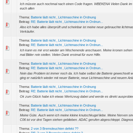
Ich müsste auch nochmal nach einen Code fragen. WBEKENA Vielen Dank im 
euch allen
Thema:
Batterie lädt nicht , Lichtmaschine in Ordnung
Beitrag:
RE: Batterie lädt nicht , Lichtmaschine in Ordnun...
Also ich habe alles überprüft und scheinbar ist meine neue gebrauchte lichtma
Verkäufer.
Thema:
Batterie lädt nicht , Lichtmaschine in Ordnung
Beitrag:
RE: Batterie lädt nicht , Lichtmaschine in Ordnun...
Ich kann es mir erst wieder am Wochenende anschauen. Meine kronen sehen
mal Bilder rein stellen. Vielen Dank erstmal für eure Hilfe.
Thema:
Batterie lädt nicht , Lichtmaschine in Ordnung
Beitrag:
RE: Batterie lädt nicht , Lichtmaschine in Ordnun...
Nein das Problem ist immer noch da. Ich habe selbst die Batterie gewechselt wei
ging er natürlich wieder mit neuer Batterie, neue Lichtmaschine und neuem Anla
Thema:
Batterie lädt nicht , Lichtmaschine in Ordnung
Beitrag:
RE: Batterie lädt nicht , Lichtmaschine in Ordnun...
Ok zum Glück habe ich etwas Werkzeug dabei und werde es direkt ausprobie
Thema:
Batterie lädt nicht , Lichtmaschine in Ordnung
Beitrag:
RE: Batterie lädt nicht , Lichtmaschine in Ordnun...
Meine Güte. Auch wenn ich meine kleine knutschkugel liebe. Meine Nerven si
C06 ist vor drei Tagen stehen geblieben. ADAC gerufen abgeschleppt. Diagnose
Thema:
2 von 3 Bremsleuchten defekt ??