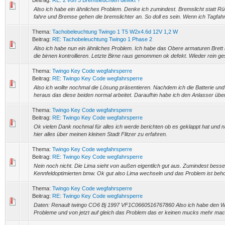
Beitrag:
RE: 2 von 3 Bremsleuchten defekt ?
Also ich habe ein ähnliches Problem. Denke ich zumindest. Bremslicht statt Rü
fahre und Bremse gehen die bremslichter an. So doll es sein. Wenn ich Tagfahrl
Thema:
Tachobeleuchtung Twingo 1 T5 W2x4.6d 12V 1,2 W
Beitrag:
RE: Tachobeleuchtung Twingo 1 Phase 2
Also ich habe nun ein ähnliches Problem. Ich habe das Obere armaturen Brett
die birnen kontrollieren. Letzte Birne raus genommen ok defekt. Wieder rein gest
Thema:
Twingo Key Code wegfahrsperre
Beitrag:
RE: Twingo Key Code wegfahrsperre
Also ich wollte nochmal die Lösung präsentieren. Nachdem ich die Batterie und 
heraus das diese beiden normal arbeitet. Daraufhin habe ich den Anlasser überp
Thema:
Twingo Key Code wegfahrsperre
Beitrag:
RE: Twingo Key Code wegfahrsperre
Ok vielen Dank nochmal für alles ich werde berichten ob es geklappt hat und na
hier alles über meinen kleinen Stadt Flitzer zu erfahren.
Thema:
Twingo Key Code wegfahrsperre
Beitrag:
RE: Twingo Key Code wegfahrsperre
Nein noch nicht. Die Lima sieht von außen eigentlich gut aus. Zumindest bess
Kennfeldoptimierten bmw. Ok gut also Lima wechseln und das Problem ist beho
Thema:
Twingo Key Code wegfahrsperre
Beitrag:
RE: Twingo Key Code wegfahrsperre
Daten: Renault twingo CO6 Bj 1997 VF1C0660516767860 Also ich habe den Wag
Probleme und von jetzt auf gleich das Problem das er keinen mucks mehr mach