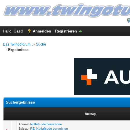
Hallo, Gast!
Anmelden
Registrieren
Das Twingoforum...
›
Suche
Ergebnisse
Suchergebnisse
Beitrag
Thema:
Notfallcode berechnen
Beitrag:
RE: Notfallcode berechnen