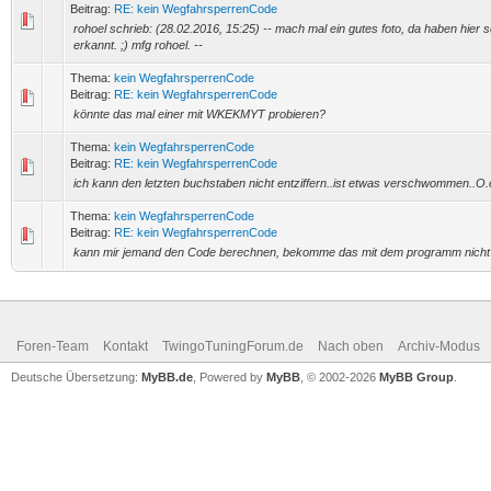
Beitrag:
RE: kein WegfahrsperrenCode
rohoel schrieb: (28.02.2016, 15:25) -- mach mal ein gutes foto, da haben hier s
erkannt. ;) mfg rohoel. --
Thema:
kein WegfahrsperrenCode
Beitrag:
RE: kein WegfahrsperrenCode
könnte das mal einer mit WKEKMYT probieren?
Thema:
kein WegfahrsperrenCode
Beitrag:
RE: kein WegfahrsperrenCode
ich kann den letzten buchstaben nicht entziffern..ist etwas verschwommen..O.
Thema:
kein WegfahrsperrenCode
Beitrag:
RE: kein WegfahrsperrenCode
kann mir jemand den Code berechnen, bekomme das mit dem programm nich
Foren-Team
Kontakt
TwingoTuningForum.de
Nach oben
Archiv-Modus
Deutsche Übersetzung:
MyBB.de
, Powered by
MyBB
, © 2002-2026
MyBB Group
.