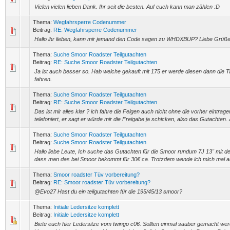
Vielen vielen lieben Dank. Ihr seit die besten. Auf euch kann man zählen :D
Thema:
Wegfahrsperre Codenummer
Beitrag:
RE: Wegfahrsperre Codenummer
Hallo ihr lieben, kann mir jemand den Code sagen zu WHDXBUP? Liebe Grüß
Thema:
Suche Smoor Roadster Teilgutachten
Beitrag:
RE: Suche Smoor Roadster Teilgutachten
Ja ist auch besser so. Hab welche gekauft mit 175 er werde diesen dann di
fahren.
Thema:
Suche Smoor Roadster Teilgutachten
Beitrag:
RE: Suche Smoor Roadster Teilgutachten
Das ist mir alles klar ? ich fahre die Felgen auch nicht ohne die vorher eintra
telefoniert, er sagt er würde mir die Freigabe ja schicken, also das Gutachten. 
Thema:
Suche Smoor Roadster Teilgutachten
Beitrag:
Suche Smoor Roadster Teilgutachten
Hallo liebe Leute, Ich suche das Gutachten für die Smoor rundum 7J 13" mit d
dass man das bei Smoor bekommt für 30€ ca. Trotzdem wende ich mich mal an
Thema:
Smoor roadster Tüv vorbereitung?
Beitrag:
RE: Smoor roadster Tüv vorbereitung?
@Evo27 Hast du ein teilgutachten für die 195/45/13 smoor?
Thema:
Initiale Ledersitze komplett
Beitrag:
Initiale Ledersitze komplett
Biete euch hier Ledersitze vom twingo c06. Sollten einmal sauber gemacht werd