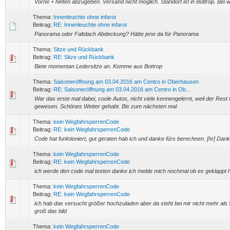
Vorne + hinten abzugeben. Versand nicht möglich. Standort ist in Bottrop. Bei we
Thema:
Innenleuchte ohne infarot
Beitrag:
RE: Innenleuchte ohne infarot
Panorama oder Faltdach Abdeckung? Hätte jene da für Panorama
Thema:
Sitze und Rückbank
Beitrag:
RE: Sitze und Rückbank
Biete momentan Ledersitze an. Komme aus Bottrop
Thema:
Saisoneröffnung am 03.04.2016 am Centro in Oberhausen
Beitrag:
RE: Saisoneröffnung am 03.04.2016 am Centro in Ob...
War das erste mal dabei, coole Autos, nicht viele kennengelernt, weil der Res
gewesen. Schönes Wetter gehabt. Bis zum nächsten mal
Thema:
kein WegfahrsperrenCode
Beitrag:
RE: kein WegfahrsperrenCode
Code hat funktioniert, gut geraten hab ich und danke fürs berechnen. [hr] Dan
Thema:
kein WegfahrsperrenCode
Beitrag:
RE: kein WegfahrsperrenCode
ich werde den code mal testen danke ich melde mich nochmal ob es geklappt h
Thema:
kein WegfahrsperrenCode
Beitrag:
RE: kein WegfahrsperrenCode
ich hab das versucht größer hochzuladen aber da steht bei mir nicht mehr als
groß das bild
Thema:
kein WegfahrsperrenCode