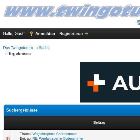
Hallo, Gast!
Anmelden
Registrieren
Das Twingoforum...
›
Suche
Ergebnisse
Suchergebnisse
Beitrag
Thema:
Wegfahrsperre Codenummer
Beitrag:
RE: Wegfahrsperre Codenummer