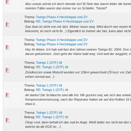
Also sowas würde ich doch niemals tun! 8) Nein das waren leider die harte
meisten Fällen waren das immer nur so Schleifer. *hüstel*
Thema:
Twingo Phase 4 Heckklappe und ZV
Beitrag:
RE: Twingo Phase 4 Heckklappe und ZV
Das Auto ist nicht von mir dort. Meiner muss weg. Wird durch nen neuen 
bekommt, ist noch nicht fix. :) Eigentlich ist meiner der hier, kann aber nicht 
Thema:
Twingo Phase 4 Heckklappe und ZV
Beitrag:
Twingo Phase 4 Heckklappe und ZV
Hey ihr lieben. Ich hab seit fast drei Jahren meinen Twingo BJ. 2004. Drei
darum gekümmert. Jetzt geht der kleine bald weg. Und weil der weggeht, m
Thema:
Twingo 1 (D7F) ölt
Beitrag:
RE: Twingo 1 (D7F) ölt
Zündkerzen sowie Motoröl wurden vor 10tkm gewechselt (Öl kurz vor Zah
sehen normal aus. :)
Thema:
Twingo 1 (D7F) ölt
Beitrag:
RE: Twingo 1 (D7F) ölt
Ah danke! Die Schläuche sind alle frei. Wir gucken mal, wie sich das entwick
Kompressionsmessung, nach der Reparatur hatten wir auf drei Kolben 16 
etwa d...
Thema:
Twingo 1 (D7F) ölt
Beitrag:
RE: Twingo 1 (D7F) ölt
Okay cool, dann behalt ich das mal im Auge. Weiß leider nur nicht bei den
welche da die KGE ist.. :)