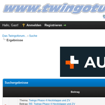
Hallo, Gast!
Anmelden
Registrieren
Das Twingoforum...
›
Suche
Ergebnisse
Suchergebnisse
Beitrag
Thema:
Twingo Phase 4 Heckklappe und ZV
Beitrag:
RE: Twingo Phase 4 Heckklappe und ZV