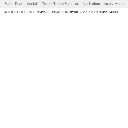
Foren-Team
Kontakt
TwingoTuningForum.de
Nach oben
Archiv-Modus
Deutsche Übersetzung:
MyBB.de
, Powered by
MyBB
, © 2002-2026
MyBB Group
.