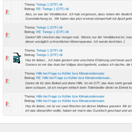
Thema:
Twingo 1 (D7F) ölt
Beitrag:
RE: Twingo 1 (D7F) ölt
Also, es war der Ventildeckel.. Ich hab vergessen, dass neben der Aludich
Gummidichtung ist.. Wir haben das jetzt erstmal stümperhaft mit Ajusil gelös
Thema:
Twingo 1 (D7F) ölt
Beitrag:
RE: Twingo 1 (D7F) ölt
Danke! Wir checken das morgen mal.. Wenns nur der Ventildeckel ist, mac
dieser unsäglich schrecklichen Motorreparatur. Ich werde berichten :)
Thema:
Twingo 1 (D7F) ölt
Beitrag:
Twingo 1 (D7F) ölt
Hey ihr lieben... Ich habe gestern eine unschöne Erfahrung und heute a
Gestern ist mir das Auto bei Vollgas durchgedreht, sodass ich dachte, die K
Thema:
Hilfe bei Frage zu Kühler bzw Klimakondensator
Beitrag:
RE: Hilfe bei Frage zu Kühler bzw Klimakondensato...
Danke dir für dein Beileid und deine Hilfe. Ist ein D7F, das Auto steht gerad
dann schauen, ob ich morgen einfach beim Teilehändler direkt ne Einheit kau
Thema:
Hilfe bei Frage zu Kühler bzw Klimakondensator
Beitrag:
Hilfe bei Frage zu Kühler bzw Klimakondensator
Hey ihr lieben, mir ist vor zwei Wochen ein dickes Malheur passiert. Mir is
ich das überprüfen wollte, haben wir mal in das Guckloch geschaut und un