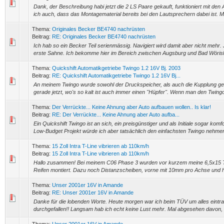
Dank, der Beschreibung habi jetzt die 2 LS Paare gekauft, funktioniert mit den
ich auch, dass das Montagematerial bereits bei den Lautsprechern dabei ist. M
Thema:
Originales Becker BE4740 nachrüsten
Beitrag:
RE: Originales Becker BE4740 nachrüsten
Ich hab so ein Becker Teil serienmässig. Navigiert wird damit aber nicht mehr
erste Sahne. Ich bekomme hier im Bereich zwischen Augsburg und Bad Wöris
Thema:
Quickshift Automatikgetriebe Twingo 1.2 16V Bj. 2003
Beitrag:
RE: Quickshift Automatikgetriebe Twingo 1.2 16V Bj...
An meinem Twingo wurde sowohl der Druckspeicher, als auch die Kupplung ge
gerade jetzt, wo's so kalt ist auch immer einen "Hüpfer". Wenn man den Twingo 
Thema:
Der Verrückte... Keine Ahnung aber Auto aufbauen wollen.. Is klar!
Beitrag:
RE: Der Verrückte... Keine Ahnung aber Auto aufba...
Ein Quickshift Twingo ist an sich, ein preisgünstiger und als Initiale sogar kom
Low-Budget Projekt würde ich aber tatsächlich den einfachsten Twingo nehmen
Thema:
15 Zoll Intra T-Line vibrieren ab 110km/h
Beitrag:
15 Zoll Intra T-Line vibrieren ab 110km/h
Hallo zusammen! Bei meinem C06 Phase 3 wurden vor kurzem meine 6,5x15 T-
Reifen montiert. Dazu noch Distanzscheiben, vorne mit 10mm pro Achse und h
Thema:
Unser 2001er 16V in Amande
Beitrag:
RE: Unser 2001er 16V in Amande
Danke für die lobenden Worte. Heute morgen war ich beim TÜV um alles eintra
durchgefallen!! Langsam hab ich echt keine Lust mehr. Mal abgesehen davon, 