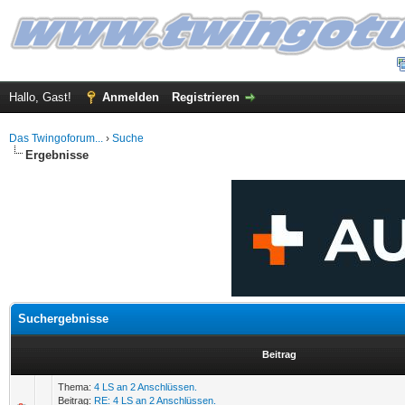
Hallo, Gast!
Anmelden
Registrieren
Das Twingoforum...
›
Suche
Ergebnisse
Suchergebnisse
Beitrag
Thema:
4 LS an 2 Anschlüssen.
Beitrag:
RE: 4 LS an 2 Anschlüssen.