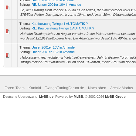
Thema:
Unser 2001er 16V in Amande
Beitrag:
RE: Unser 2001er 16V in Amande
So, der Frühling steht vor der Tür und es ist soweit, die Sommerräder raus zu h
175/50er Reifen. Das ganze mit vorne 10mm und hinten 30mm Distanzscheiben
Thema:
Kaufberatung Twingo 1 AUTOMATIK ?
Beitrag:
RE: Kaufberatung Twingo 1 AUTOMATIK ?
Hab den Druckspeicher im August von einer freien Meisterwerkstatt tauschen
wurde mit 121,61€ netto berechnet. Die Arbeitszeit wurde mit 1Std 40Min. anges
Thema:
Unser 2001er 16V in Amande
Beitrag:
Unser 2001er 16V in Amande
Hallo zusammen, nachdem ich jetzt seit etwa einem Jahr in diesem Forum mit
Twingo meiner Frau vorstellen. Da ich nach 10 Jahren, meine Frau von der Not
Foren-Team
Kontakt
TwingoTuningForum.de
Nach oben
Archiv-Modus
Deutsche Übersetzung:
MyBB.de
, Powered by
MyBB
, © 2002-2026
MyBB Group
.