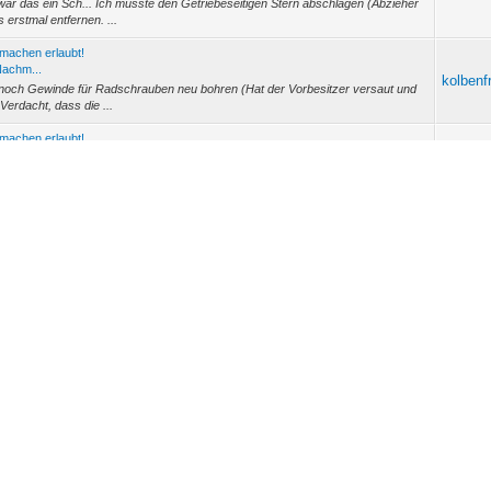
das ein Sch... Ich musste den Getriebeseitigen Stern abschlagen (Abzieher
 erstmal entfernen. ...
hmachen erlaubt!
Nachm...
kolbenf
ss noch Gewinde für Radschrauben neu bohren (Hat der Vorbesitzer versaut und
erdacht, dass die ...
hmachen erlaubt!
hmache...
kolbenf
r ist auf "Williams" getrimmt, der wird so bleiben. Einer wird geschlachtet und
eug am...
itig wechseln.
kolbenf
noch einen "B" ? Klasse, mit denen habe ich mein halbes Leben verbracht. Heute
reund, dess...
itig wechseln.
kolbenf
 Leute, IHR SEID SUPER!!! Ich liebe dieses Forum! Und als Twingo-
Opel Kadett B ist alles viee...
itig wechseln.
kolbenf
cht gedacht, daß die Manschette soviel Dehnung aushält! Einen Kegel, der passen
itig wechseln.