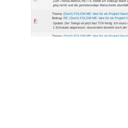
Zum Thema MANSCHETTE melde ich Vollzug! Mann war 
ging nicht) und die getriebeseitige Manschette ebenfalls
Thema:
(Don't) FOLOW ME: Idee für ein Projekt! Nac
Beitrag:
RE: (Don't) FOLOW ME: Idee für ein Projekt! 
Update: Der Twingo ist jetzt fast TÜV-fertig. Ich mu
1 Schraube abgerissen. Ausserdem besteht noch der V
Thema:
(Don't) FOLOW ME: Idee für ein Projekt! Nac
Beitrag:
(Don't) FOLOW ME: Idee für ein Projekt! Nac
Hallo, ich habe zur Zeit drei schwarze C06 stehen. Eine
mit dem dritten habe ich vor, ihn wie ein Vorfeld-Fahrz
Thema:
Hiiilfeee! Manschette Antriebswelle links Radse
Beitrag:
RE: Hiiilfeee! Manschette Antriebswelle links ...
lelletz schrieb: (30.10.2015, 09:58) -- Was, Du hast 
hab ich nur noch wehmütige Erinnerungen und einen F
Thema:
Hiiilfeee! Manschette Antriebswelle links Radse
Beitrag:
RE: Hiiilfeee! Manschette Antriebswelle links ...
Die neue Manschette kommt heute mit der Post. Danke
Schrauber-Neuling ist es eine Riesige Hilfe. Bei meinen 
Thema:
Hiiilfeee! Manschette Antriebswelle links Radse
Beitrag:
RE: Hiiilfeee! Manschette Antriebswelle links ...
Danke Petergo! Das ist ja mal richtig geil!!! Hätte ni
könnte, habe ich sogar da.
Thema:
Hiiilfeee! Manschette Antriebswelle links Radse