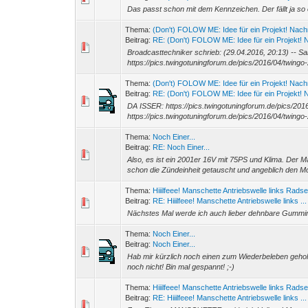
Das passt schon mit dem Kennzeichen. Der fällt ja so o
Thema:
(Don't) FOLOW ME: Idee für ein Projekt! Nac
Beitrag:
RE: (Don't) FOLOW ME: Idee für ein Projekt! 
Broadcasttechniker schrieb: (29.04.2016, 20:13) -- 
https://pics.twingotuningforum.de/pics/2016/04/twingo-
Thema:
(Don't) FOLOW ME: Idee für ein Projekt! Nac
Beitrag:
RE: (Don't) FOLOW ME: Idee für ein Projekt! 
DA ISSER: https://pics.twingotuningforum.de/pics/20
https://pics.twingotuningforum.de/pics/2016/04/twingo-
Thema:
Noch Einer...
Beitrag:
RE: Noch Einer...
Also, es ist ein 2001er 16V mit 75PS und Klima. Der 
schon die Zündeinheit getauscht und angeblich den M
Thema:
Hiiilfeee! Manschette Antriebswelle links Radse
Beitrag:
RE: Hiiilfeee! Manschette Antriebswelle links ...
Nächstes Mal werde ich auch lieber dehnbare Gummi
Thema:
Noch Einer...
Beitrag:
Noch Einer...
Hab mir kürzlich noch einen zum Wiederbeleben geholt.
noch nicht! Bin mal gespannt! ;-)
Thema:
Hiiilfeee! Manschette Antriebswelle links Radse
Beitrag:
RE: Hiiilfeee! Manschette Antriebswelle links ...