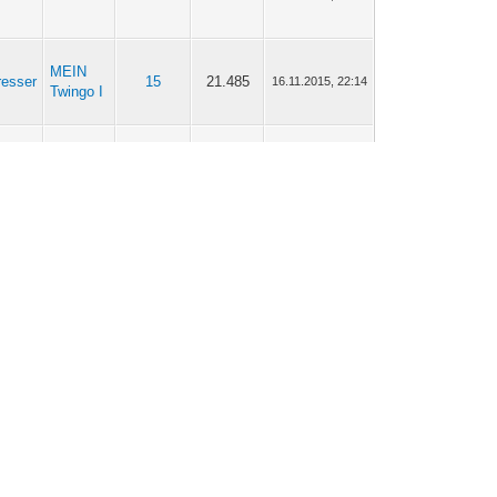
MEIN
resser
15
21.485
16.11.2015, 22:14
Twingo I
MEIN
resser
15
21.485
31.10.2015, 12:42
Twingo I
resser
Fahrwerk
21
33.592
31.10.2015, 12:34
resser
Fahrwerk
21
33.592
29.10.2015, 10:21
resser
Fahrwerk
21
33.592
27.10.2015, 18:17