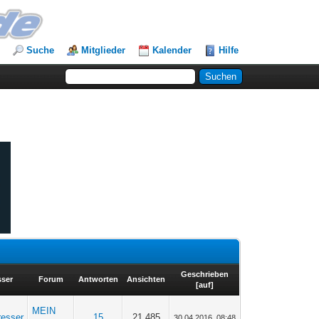
Suche
Mitglieder
Kalender
Hilfe
Geschrieben
sser
Forum
Antworten
Ansichten
[
auf
]
MEIN
resser
15
21.485
30.04.2016, 08:48