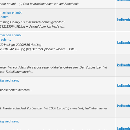
der so auf... ;-) Das bearbeitete hatte ich auf Facebook...
hmachen erlaubt!
Nachm...
kolbenf
Samsung Galaxy S3 mini falsch herum gehalten?
29211307-u9E.jpg -- Jaaaa! Aber ich hab's d...
hmachen erlaubt!
Nachm...
kolbenf
16/04/twingo-29200855-4ad.jpg
29201242-42E.jpg [hr] Der PicUploader wieder... Tsts...
kolbenf
Marder hat vor Allem die vergossenen Kabel angefressen. Der Vorbesitzer hat
otor-Kabelbaum durch...
itig wechseln.
kolbenf
manschetten nehmen...
kolbenf
 Marderschaden! Vorbesitzer hat 1000 Euro (!!!) investiert, läuft aber immer
itig wechseln.
kolbenf