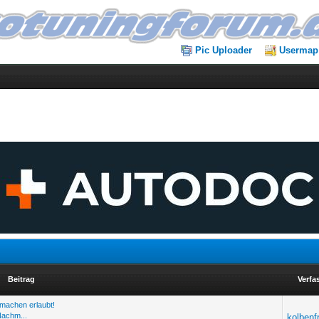
Pic Uploader
Usermap
Beitrag
Verfa
hmachen erlaubt!
Nachm...
kolbenf