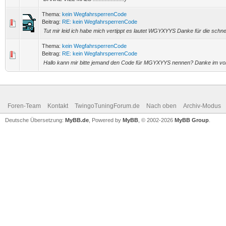
Thema:
kein WegfahrsperrenCode
Beitrag:
RE: kein WegfahrsperrenCode
Tut mir leid ich habe mich vertippt es lautet WGYXYYS Danke für die schne
Thema:
kein WegfahrsperrenCode
Beitrag:
RE: kein WegfahrsperrenCode
Hallo kann mir bitte jemand den Code für MGYXYYS nennen? Danke im vor
Foren-Team
Kontakt
TwingoTuningForum.de
Nach oben
Archiv-Modus
Deutsche Übersetzung:
MyBB.de
, Powered by
MyBB
, © 2002-2026
MyBB Group
.