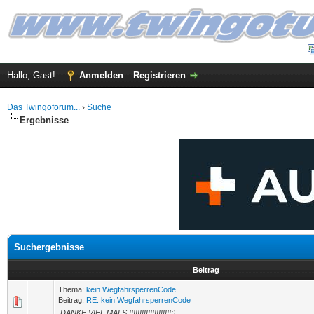
Hallo, Gast!
Anmelden
Registrieren
Das Twingoforum...
›
Suche
Ergebnisse
Suchergebnisse
Beitrag
Thema:
kein WegfahrsperrenCode
Beitrag:
RE: kein WegfahrsperrenCode
DANKE VIEL MALS !!!!!!!!!!!!!!!!!!!!:)