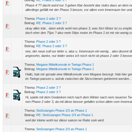
Beitrag:
RE: Phase 2 oder 3 ?
Phase 4 ?? dacht würd nur 3 geben Klar besteht das risiko dass an dem n
allerdings gefällt mir der Phase 3 besser, vor allem vom Innenraum her und 
Thema:
Phase 2 oder 3 ?
Beitrag:
RE: Phase 2 oder 3 ?
okay alles klar.. dann wirds wohl nen phase 3, was fürn Motor ist zu empfe
doch eher den 75ps ? also mein 54ps motor im Phase 1 ist mir ein wenig zu 
Thema:
Phase 2 oder 3 ?
Beitrag:
RE: Phase 2 oder 3 ?
nee, der neue soll nur tiefer u. alus u. Innenraum ein wenig... also dezent
angesehn, danke, nur leider weiss ich noch nicht ob phase 2 oder 3 besser
Thema:
Megane Mittelkonsole in Twingo Phase 1
Beitrag:
Megane Mittelkonsole in Twingo Phase 1
Hallo, hab mir gerade eine Mittelkonsole vom Megane besorgt. Hab hier g
im Twingo passen u. würde zwischen die Sitzschienen geklemmt werden... So
Thema:
Phase 2 oder 3 ?
Beitrag:
Phase 2 oder 3 ?
Hi, spiele mit dem Gedanken mich nach dem Winter nach nem neueren Tw
nen Phase 2 oder 3, da mit diese besser gefallen schon allein vom Innenrau
Thema:
Stoßstangen Phase 2/3 an Phase 1
Beitrag:
RE: Stoßstangen Phase 2/3 an Phase 1
weil der kleine wohl nur diese saison ne Ratte sein wird
Thema:
Stoßstangen Phase 2/3 an Phase 1