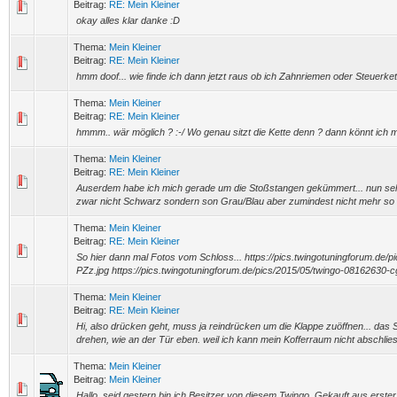
Beitrag:
RE: Mein Kleiner
okay alles klar danke :D
Thema:
Mein Kleiner
Beitrag:
RE: Mein Kleiner
hmm doof... wie finde ich dann jetzt raus ob ich Zahnriemen oder Steuerke
Thema:
Mein Kleiner
Beitrag:
RE: Mein Kleiner
hmmm.. wär möglich ? :-/ Wo genau sitzt die Kette denn ? dann könnt ich
Thema:
Mein Kleiner
Beitrag:
RE: Mein Kleiner
Auserdem habe ich mich gerade um die Stoßstangen gekümmert... nun sehe
zwar nicht Schwarz sondern son Grau/Blau aber zumindest nicht mehr so ve
Thema:
Mein Kleiner
Beitrag:
RE: Mein Kleiner
So hier dann mal Fotos vom Schloss... https://pics.twingotuningforum.de/
PZz.jpg https://pics.twingotuningforum.de/pics/2015/05/twingo-08162630-c
Thema:
Mein Kleiner
Beitrag:
RE: Mein Kleiner
Hi, also drücken geht, muss ja reindrücken um die Klappe zuöffnen... das
drehen, wie an der Tür eben. weil ich kann mein Kofferraum nicht abschlies
Thema:
Mein Kleiner
Beitrag:
Mein Kleiner
Hallo, seid gestern bin ich Besitzer von diesem Twingo. Gekauft aus erster 