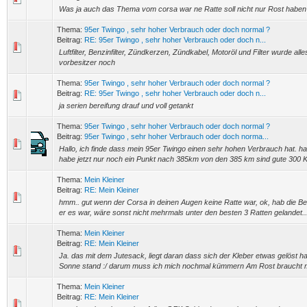
Was ja auch das Thema vom corsa war ne Ratte soll nicht nur Rost habe
Thema:
95er Twingo , sehr hoher Verbrauch oder doch normal ?
Beitrag:
RE: 95er Twingo , sehr hoher Verbrauch oder doch n...
Luftfilter, Benzinfilter, Zündkerzen, Zündkabel, Motoröl und Filter wurde al
vorbesitzer noch
Thema:
95er Twingo , sehr hoher Verbrauch oder doch normal ?
Beitrag:
RE: 95er Twingo , sehr hoher Verbrauch oder doch n...
ja serien bereifung drauf und voll getankt
Thema:
95er Twingo , sehr hoher Verbrauch oder doch normal ?
Beitrag:
95er Twingo , sehr hoher Verbrauch oder doch norma...
Hallo, ich finde dass mein 95er Twingo einen sehr hohen Verbrauch hat. ha
habe jetzt nur noch ein Punkt nach 385km von den 385 km sind gute 300 K
Thema:
Mein Kleiner
Beitrag:
RE: Mein Kleiner
hmm.. gut wenn der Corsa in deinen Augen keine Ratte war, ok, hab die B
er es war, wäre sonst nicht mehrmals unter den besten 3 Ratten gelandet...
Thema:
Mein Kleiner
Beitrag:
RE: Mein Kleiner
Ja. das mit dem Jutesack, liegt daran dass sich der Kleber etwas gelöst hat 
Sonne stand :/ darum muss ich mich nochmal kümmern Am Rost braucht ma
Thema:
Mein Kleiner
Beitrag:
RE: Mein Kleiner