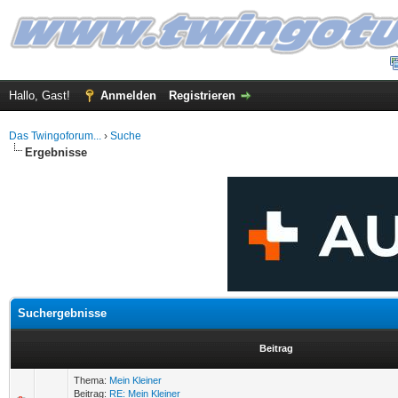
Hallo, Gast!
Anmelden
Registrieren
Das Twingoforum...
›
Suche
Ergebnisse
Suchergebnisse
Beitrag
Thema:
Mein Kleiner
Beitrag:
RE: Mein Kleiner