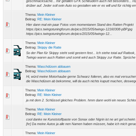
geschmacksache... mir gefallen GFK Schleudern auch net besonders... re
drüber auf. Jeder soll sein Auto so gestalten wie er es will und für richtig 
Thema:
Mein Kleiner
Beitrag:
RE: Mein Kleiner
Hier dann mal ein paar Fotos vom momentanen Stand des Ratten Projekt
https://pics.twingotuningforum.de/pics/2015/05/twingo-12160308-pBP.jpg
https://pics.twingotuningforum.de/pics/2015/05/twingo-12...
Thema:
Mein Kleiner
Beitrag:
Skippy die Ratte
So der Plan für Skippy steht seid gestern fest... Ich stehe total auf Ratlo
Twingo waren auch Ratten und somit wird auch Skippy zur Ratte. Sprüche w
Thema:
Waschdüsen abbauen
Beitrag:
Waschdüsen abbauen
Hi, würd meine Motorhaube gerne Schwarz folieren, also es mal versuchen, 
die Waschdüsen ab bekomme, will da auch nichts kaputt machen, deswegen 
Thema:
Mein Kleiner
Beitrag:
RE: Mein Kleiner
ja mit dem 2. Schlüssel gleiches Problem. hmm dann wohl ein neues Schlo
Thema:
Mein Kleiner
Beitrag:
RE: Mein Kleiner
cool danke ne Kunststoffpaste von Sonax oder Nigrin ist ne art gel schei
[hr] Da meine Autos ja alle nen Namen haben müssen, habe ich mich gerad
Thema:
Mein Kleiner