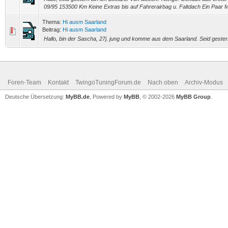
09/95 153500 Km Keine Extras bis auf Fahrerairbag u. Faltdach Ein Paar M
Thema:
Hi ausm Saarland
Beitrag:
Hi ausm Saarland
Hallo, bin der Sascha, 27j. jung und komme aus dem Saarland. Seid gestern
Foren-Team
Kontakt
TwingoTuningForum.de
Nach oben
Archiv-Modus
Deutsche Übersetzung:
MyBB.de
, Powered by
MyBB
, © 2002-2026
MyBB Group
.