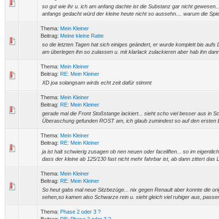
so gut wie ihr u. ich am anfang dachte ist die Substanz gar nicht gewesen.
anfangs gedacht würd der kleine heute nicht so aussehn.... warum die Spie
Thema:
Mein Kleiner
Beitrag:
Meine kleine Ratte
so die letzten Tagen hat sich einiges geändert, er wurde komplett bis aufs 
am überlegen ihn so zulassen u. mit klarlack zulackieren aber hab ihn dann
Thema:
Mein Kleiner
Beitrag:
RE: Mein Kleiner
XD joa solangsam wirds echt zeit dafür stimmt
Thema:
Mein Kleiner
Beitrag:
RE: Mein Kleiner
gerade mal die Front Stoßstange lackiert... sieht scho viel besser aus in S
Überaschung gefunden ROST am, ich glaub zumindest so auf den ersten Bli
Thema:
Mein Kleiner
Beitrag:
RE: Mein Kleiner
ja ist halt schwierig zusagen ob nen neuen oder faceliften... so im eigentlich
dass der kleine ab 125/130 fast nicht mehr fahrbar ist, ab dann zittert das 
Thema:
Mein Kleiner
Beitrag:
RE: Mein Kleiner
So heut gabs mal neue Sitzbezüge... nix gegen Renault aber konnte die ori
sehen,so kamen also Schwarze rein u. sieht gleich viel ruhiger aus, passen n
Thema:
Phase 2 oder 3 ?