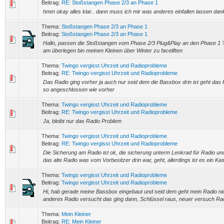
Beitrag:
RE: Stoßstangen Phase 2/3 an Phase 1
hmm okay alles klar.. dann muss ich mir was anderes einfallen lassen dank
Thema:
Stoßstangen Phase 2/3 an Phase 1
Beitrag:
Stoßstangen Phase 2/3 an Phase 1
Hallo, passen die Stoßstangen vom Phase 2/3 Plug&Play an den Phase 1 
am überlegen bin meinen Kleinen über Winter zu faceliften
Thema:
Twingo vergisst Uhrzeit und Radioprobleme
Beitrag:
RE: Twingo vergisst Uhrzeit und Radioprobleme
Das Radio ging vorher ja auch nur seid dem die Bassbox drin ist geht das 
so angeschlossen wie vorher
Thema:
Twingo vergisst Uhrzeit und Radioprobleme
Beitrag:
RE: Twingo vergisst Uhrzeit und Radioprobleme
Ja, bleibt nur das Radio Problem
Thema:
Twingo vergisst Uhrzeit und Radioprobleme
Beitrag:
RE: Twingo vergisst Uhrzeit und Radioprobleme
Die Sicherung am Radio ist ok, die sicherung unterm Lenkrad für Radio und
das alte Radio was vom Vorbesitzer drin war, geht, allerdings ist es ein Ka
Thema:
Twingo vergisst Uhrzeit und Radioprobleme
Beitrag:
Twingo vergisst Uhrzeit und Radioprobleme
Hi, hab gerade meine Bassbox eingebaut und seid dem geht mein Radio nic
anderes Radio versucht das ging dann, Schlüssel raus, neuer versuch Radi
Thema:
Mein Kleiner
Beitrag:
RE: Mein Kleiner