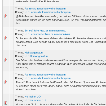
sollte mal schweißnähte Präsentieren...
Thema:
Fahrersitz tauschen weil unbequem!
Beitrag:
RE: Fahrersitz tauschen weil unbequem!
@Pink-Panther: kein Recaro kaufen, bei meinen Fühlst du dich ca einen cm tie
Ledersitzen denke ich ich sitze höher als Serie. Bin mal Raceland gefahren, di
in s...
Thema:
Scheußliche Kratzer in meinen Alus...
Beitrag:
RE: Scheußliche Kratzer in meinen Alus...
Du kannst sie füllen lassen und dann abschleifen. Problem ist, danach musst d
an den Stellen. Das schöne an der Sache die Felge bleibt Stabil. Ein Felgenauf
das oft au...
Thema:
Kleinwagenstunt
Beitrag:
RE: Kleinwagenstunt
Der fahrer sitzt in einer total verstrebten Kiste dem passiert nichts von daher, 
Kopf fallen, der ist total geschützt, sieht man ja im innenraum. Meine Meinung d
entfernung ...
Thema:
Fahrersitz tauschen weil unbequem!
Beitrag:
RE: Fahrersitz tauschen weil unbequem!
Phase2 Sitze habe ich drinne im Phase1 oder Halt Recaro Sportsitze. Problem i
SPortsitzen meist der Preis, aber Phase2 sitze sind steifer und bequem zu glei
einfach tauschen.
Thema:
Nu meiner :-D
Beitrag:
RE: Nu meiner :-D
aktiver User bin ich der auch einen in der Farbe hat =). Ich finde die Farbe hat