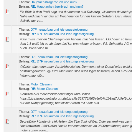
Thema:
Hauptachsträgerbruch und nun?
Beitrag:
RE: Hauptachsträgerbruch und nun?
Ein Blick in dein Profil sagt uns du kommst aus Duisburg, vllt kommt da auch 
Nähe und macht dir das am Wochenende für nen kleinen Gefallen. Der Fahrsc
definitiv nur ve...
Thema:
D7F neuaufbau und leistungssteigerung
Beitrag:
RE: D7F neuaufbau und leistungssteigerung
400e muss meinen Chef fragen der hat das machen lassen. EBC oder so heißt 
dem 1.8 weiß ich es ab dann darf ich erst wieder arbeiten. PS: Schaeffler AG
auch. Musst dich m...
Thema:
D7F neuaufbau und leistungssteigerung
Beitrag:
RE: D7F neuaufbau und leistungssteigerung
@Chris: das nennt man Vergleiche ziehen. Den von meiner Ducati wäre wohl e
abstrakt gewesen. @Hurri: Man kann sich auch lager bestellen, in den Größe
haben mag, gib...
Thema:
Motor Cleanen!
Beitrag:
RE: Motor Cleanen!
Gemisch aus Industrieküchenreiniger und Benzin.
https://pics.twingotuningforum.de/pics/6c859776f665a6efb7c1b9ad7dc9ef2c.jp
nur der Rumpf gereinigt, und kleine Stellen mit Lack aus...
Thema:
D7F neuaufbau und leistungssteigerung
Beitrag:
RE: D7F neuaufbau und leistungssteigerung
SecretDirty könnte dir viel Helfen. Ein Tipp TuningFibel. Oder generel was z
Nockenwellen. 268°Dbilas Nocke kannste mühelos ab 2500rpm fahren, dann 
motor schon vorw...