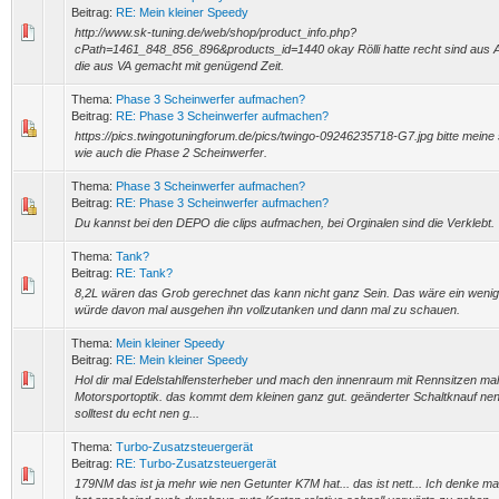
Beitrag:
RE: Mein kleiner Speedy
http://www.sk-tuning.de/web/shop/product_info.php?
cPath=1461_848_856_896&products_id=1440 okay Rölli hatte recht sind aus Alu
die aus VA gemacht mit genügend Zeit.
Thema:
Phase 3 Scheinwerfer aufmachen?
Beitrag:
RE: Phase 3 Scheinwerfer aufmachen?
https://pics.twingotuningforum.de/pics/twingo-09246235718-G7.jpg bitte meine s
wie auch die Phase 2 Scheinwerfer.
Thema:
Phase 3 Scheinwerfer aufmachen?
Beitrag:
RE: Phase 3 Scheinwerfer aufmachen?
Du kannst bei den DEPO die clips aufmachen, bei Orginalen sind die Verklebt.
Thema:
Tank?
Beitrag:
RE: Tank?
8,2L wären das Grob gerechnet das kann nicht ganz Sein. Das wäre ein wenig 
würde davon mal ausgehen ihn vollzutanken und dann mal zu schauen.
Thema:
Mein kleiner Speedy
Beitrag:
RE: Mein kleiner Speedy
Hol dir mal Edelstahlfensterheber und mach den innenraum mit Rennsitzen mal
Motorsportoptik. das kommt dem kleinen ganz gut. geänderter Schaltknauf nen
solltest du echt nen g...
Thema:
Turbo-Zusatzsteuergerät
Beitrag:
RE: Turbo-Zusatzsteuergerät
179NM das ist ja mehr wie nen Getunter K7M hat... das ist nett... Ich denke m