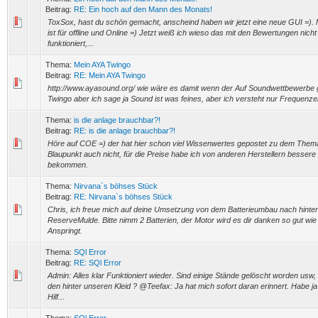
Beitrag:
RE: Ein hoch auf den Mann des Monats!
ToxSox, hast du schön gemacht, anscheind haben wir jetzt eine neue GUI =
ist für offline und Online =) Jetzt weiß ich wieso das mit den Bewertungen nich
funktioniert,...
Thema:
Mein AYA Twingo
Beitrag:
RE: Mein AYA Twingo
http://www.ayasound.org/ wie wäre es damit wenn der Auf Soundwettbewerbe 
Twingo aber ich sage ja Sound ist was feines, aber ich versteht nur Frequenz
Thema:
is die anlage brauchbar?!
Beitrag:
RE: is die anlage brauchbar?!
Höre auf COE =) der hat hier schon viel Wissenwertes gepostet zu dem Them
Blaupunkt auch nicht, für die Preise habe ich von anderen Herstellern bessere
bekommen.
Thema:
Nirvana`s böhses Stück
Beitrag:
RE: Nirvana`s böhses Stück
Chris, ich freue mich auf deine Umsetzung von dem Batterieumbau nach hinten 
ReserveMulde. Bitte nimm 2 Batterien, der Motor wird es dir danken so gut wie
Anspringt.
Thema:
SQl Error
Beitrag:
RE: SQl Error
Admin: Alles klar Funktioniert wieder. Sind einige Stände gelöscht worden us
den hinter unseren Kleid ? @Teefax: Ja hat mich sofort daran erinnert. Habe j
Hilf...