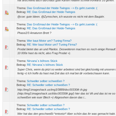
hat anscheind auch durchaus gute Karten relative schnell vorwärts zu gehen.
Thema:
Das Großmaul der Heide-Twingos --> Es geht zuende :(
Beitrag:
RE: Das Großmaul der Heide-Twingos
@coe: gute Ideen. @Zymschen, ich wusste es nicht mit dem Baujahr.
Thema:
Das Großmaul der Heide-Twingos --> Es geht zuende :(
Beitrag:
RE: Das Großmaul der Heide-Twingos
Phase2/3 Amaturen Brett ?
Thema:
Wer baut Motor um? Tuning Firma?
Beitrag:
RE: Wer baut Motor um? Tuning Firma?
Prodat bietet das an und Planlos. Desweiteren machen es noch einige Renault
10 000e hast du nicht, also Frag Prodat =).
Thema:
Nirvana`s böhses Stück
Beitrag:
RE: Nirvana`s böhses Stück
Super Chris, wenn du jetzt so weiter arbeitest sind bei gleichzeitig mit unser
fertig =) Ich hoffe du hast mal Zeit das ich mal bei dir vorbeischauen kann.
Thema:
Schweller selber schweißen ?
Beitrag:
RE: Schweller selber schweißen ?
http://img3.imageshack.us/img3/3889/dsc00330ifr.th.jpg
(http://img3.imageshack.us/i/dsc00330ifr.jpg/) hier das ist VA und das ist ne so 
schweißen wie euer Blech =) Abgesehen davon das i...
Thema:
Schweller selber schweißen ?
Beitrag:
RE: Schweller selber schweißen ?
Wer hat das den geschweißt *entsetzt* Aber schön das ihr was gemacht habt. 