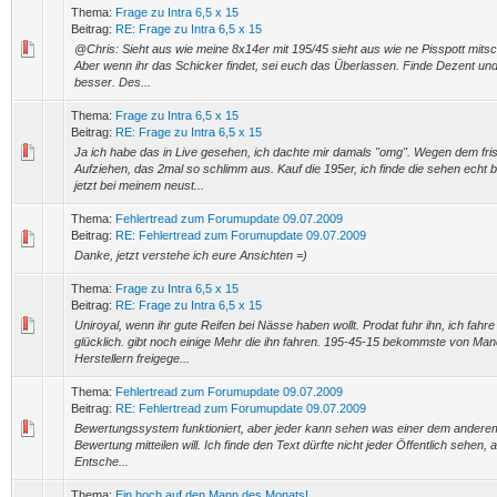
Thema:
Frage zu Intra 6,5 x 15
Beitrag:
RE: Frage zu Intra 6,5 x 15
@Chris: Sieht aus wie meine 8x14er mit 195/45 sieht aus wie ne Pisspott mits
Aber wenn ihr das Schicker findet, sei euch das Überlassen. Finde Dezent und 
besser. Des...
Thema:
Frage zu Intra 6,5 x 15
Beitrag:
RE: Frage zu Intra 6,5 x 15
Ja ich habe das in Live gesehen, ich dachte mir damals "omg". Wegen dem fri
Aufziehen, das 2mal so schlimm aus. Kauf die 195er, ich finde die sehen echt b
jetzt bei meinem neust...
Thema:
Fehlertread zum Forumupdate 09.07.2009
Beitrag:
RE: Fehlertread zum Forumupdate 09.07.2009
Danke, jetzt verstehe ich eure Ansichten =)
Thema:
Frage zu Intra 6,5 x 15
Beitrag:
RE: Frage zu Intra 6,5 x 15
Uniroyal, wenn ihr gute Reifen bei Nässe haben wollt. Prodat fuhr ihn, ich fahre i
glücklich. gibt noch einige Mehr die ihn fahren. 195-45-15 bekommste von Ma
Herstellern freigege...
Thema:
Fehlertread zum Forumupdate 09.07.2009
Beitrag:
RE: Fehlertread zum Forumupdate 09.07.2009
Bewertungssystem funktioniert, aber jeder kann sehen was einer dem andere
Bewertung mitteilen will. Ich finde den Text dürfte nicht jeder Öffentlich sehen, a
Entsche...
Thema:
Ein hoch auf den Mann des Monats!