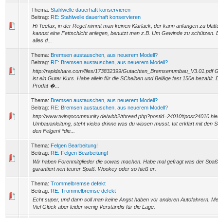
Thema:
Stahlwelle dauerhaft konservieren
Beitrag:
RE: Stahlwelle dauerhaft konservieren
Hi Teefax, in der Regel nimmt man keinen Klarlack, der kann anfangen zu blät
kannst eine Fettschicht anlegen, benutzt man z.B. Um Gewinde zu schützen. Es
alles d...
Thema:
Bremsen austauschen, aus neuerem Modell?
Beitrag:
RE: Bremsen austauschen, aus neuerem Modell?
http://rapidshare.com/files/173832399/Gutachten_Bremsenumbau_V3.01.pdf G
ist ein Guter Kurs. Habe allein für die SCheiben und Beläge fast 150e bezahlt. D
Prodat �...
Thema:
Bremsen austauschen, aus neuerem Modell?
Beitrag:
RE: Bremsen austauschen, aus neuerem Modell?
http://www.twingocommunity.de/wbb2/thread.php?postid=24010#post24010 hier
Umbauanleitung, steht vieles drinne was du wissen musst. Ist erklärt mit den
den Felgen! *die...
Thema:
Felgen Bearbeitung!
Beitrag:
RE: Felgen Bearbeitung!
Wir haben Forenmitglieder die sowas machen. Habe mal gefragt was der Spaß k
garantiert nen teurer Spaß. Wookey oder so hieß er.
Thema:
Trommelbremse defekt
Beitrag:
RE: Trommelbremse defekt
Echt super, und dann soll man keine Angst haben vor anderen Autofahrern. Me
Viel Glück aber leider wenig Verständis für die Lage.