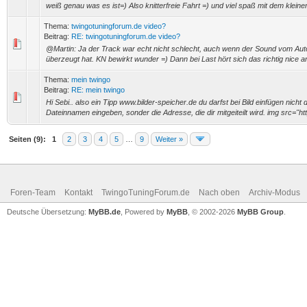
weiß genau was es ist=) Also knitterfreie Fahrt =) und viel spaß mit dem kleine
Thema:
twingotuningforum.de video?
Beitrag:
RE: twingotuningforum.de video?
@Martin: Ja der Track war echt nicht schlecht, auch wenn der Sound vom Aut
überzeugt hat. KN bewirkt wunder =) Dann bei Last hört sich das richtig nice a
Thema:
mein twingo
Beitrag:
RE: mein twingo
Hi Sebi.. also ein Tipp www.bilder-speicher.de du darfst bei Bild einfügen nicht 
Dateinnamen eingeben, sonder die Adresse, die dir mitgeiteilt wird. img src="htt
Seiten (9):
1
2
3
4
5
…
9
Weiter »
Foren-Team
Kontakt
TwingoTuningForum.de
Nach oben
Archiv-Modus
Deutsche Übersetzung:
MyBB.de
, Powered by
MyBB
, © 2002-2026
MyBB Group
.