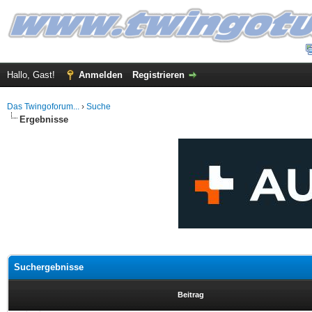
Hallo, Gast!
Anmelden
Registrieren
Das Twingoforum...
›
Suche
Ergebnisse
Suchergebnisse
Beitrag