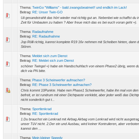
Thema:
TwinGo "Williams" - bald zwangsbeatmet!! und endlich im Lack!
Beitrag:
RE: Unser Twin-GO
Uii gesandstrahlt das hört wieder mal richtig gut an. Nebenbei wie schaffst du 
Zeit für Umbauten zu haben ? Aber freue mich das es bei euch voran geht =).
Thema:
Radaufnahme
Beitrag:
RE: Radaufnahme
Jop Rölli richtig, kannst komplete R19 16v nehmen mit Scheiben hinten, dann d
Stören.
Thema:
Meldet sich zum Dienst
Beitrag:
RE: Meldet sich zum Dienst
schöner Twingel =) habe ein Handschuhfach von einem Phase2 übrig, wenn du 
dich via PN bitte.
Thema:
Phase 3 Scheinwerfer aufmachen?
Beitrag:
RE: Phase 3 Scheinwerfer aufmachen?
Chris kommt 10Punkte. Habe nen Phase1 Scheinwerfer, habe ihn mal von de
befreit, er ist rundrum mit einer Dichtpaste verklebt, aber jeder weiß das Dichtp
nicht sonderlich gut t...
Thema:
Sportlenkrad
Beitrag:
RE: Sportlenkrad
1.Du brauchst ein Lenkrad mit Airbag.Airbag vom Lenkrad wird nicht ausgetra
unser TüV nicht. 2.Der ein und Ausbau, wird keiner Kontrulieren, aber verboten
kannst den ...
Thema:
Mein kleiner Speedy