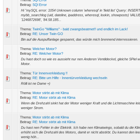
Thema:
SQl Error
Beitrag:
SQl Error
Hi "mySQL error: 1054 Unknown column 'wheresql' in 'field list' Query: INSE
mybb_searchlog (uid, dateline, ipaddress, wheresql, lookin, showposts) VALUE
'1246872698', '84.58.185...
Thema:
TwinGo "Williams" - bald zwangsbeatmet!! und endlich im Lack!
Beitrag:
RE: Unser Twin-GO
Bin auf die Auspuffanlage gespannt, das würde mich brennend interressieren.
Thema:
Welcher Motor?
Beitrag:
RE: Welcher Motor?
Du hast doch so wie es aussieht nur nen Anderen Ventildeckel, gleiche SPiel
Motor.
Thema:
Tür Innenverkleidung !!
Beitrag:
RE: Bitte um Hilfe - Innentürverkleidung wechseln
Rölli ist ne Dame =)
Thema:
Motor stirbt ab mit Klima
Beitrag:
RE: Motor stirbt ab mit Klima
Wenn die Drehzahl sinkt hat der Motor weniger Kraft und die Lichtmaschine lei
weniger Strom.
Thema:
Motor stirbt ab mit Klima
Beitrag:
RE: Motor stirbt ab mit Klima
Du hast nen Fehler in der Elektrik. Ich habe nen Klimatwingo, sobald du die Klim
erhöht sich die Drehzahl des Motors, damit er nicht abstirbt. Du kannst den leer
wenig höh...