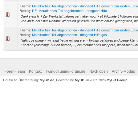
Thema:
Metallisches Teil abgebrochen - dringend Hilfe gesucht zur ersten Ein
Beitrag:
RE: Metallisches Teil abgebrochen - dringend Hilfe...
Danke euch :) Zur Werkstatt fahren geht aber noch? (4 Kilometer) Würden ein
von 400€ bei einer Renault-Werkstatt gelesen und wäre ehrlich gesagt froh, wen
Thema:
Metallisches Teil abgebrochen - dringend Hilfe gesucht zur ersten Ein
Beitrag:
Metallisches Teil abgebrochen - dringend Hilfe ges...
Hallo zusammen, wir sind heute mit unserem Twingo gefahren und bemerkten 1
Knarzen (allerdings nur ab und an) 2) ein metallisches Klappern, wenn man üb
Foren-Team
Kontakt
TwingoTuningForum.de
Nach oben
Archiv-Modus
Deutsche Übersetzung:
MyBB.de
, Powered by
MyBB
, © 2002-2026
MyBB Group
.