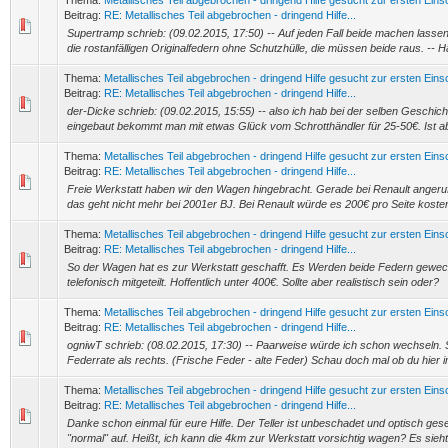
Thema:
Metallisches Teil abgebrochen - dringend Hilfe gesucht zur ersten Ein
Beitrag:
RE: Metallisches Teil abgebrochen - dringend Hilfe...
Supertramp schrieb: (09.02.2015, 17:50) -- Auf jeden Fall beide machen lassen
die rostanfälligen Originalfedern ohne Schutzhülle, die müssen beide raus. -- Ha
Thema:
Metallisches Teil abgebrochen - dringend Hilfe gesucht zur ersten Ein
Beitrag:
RE: Metallisches Teil abgebrochen - dringend Hilfe...
der-Dicke schrieb: (09.02.2015, 15:55) -- also ich hab bei der selben Geschic
eingebaut bekommt man mit etwas Glück vom Schrotthändler für 25-50€. Ist abe
Thema:
Metallisches Teil abgebrochen - dringend Hilfe gesucht zur ersten Ein
Beitrag:
RE: Metallisches Teil abgebrochen - dringend Hilfe...
Freie Werkstatt haben wir den Wagen hingebracht. Gerade bei Renault angeru
das geht nicht mehr bei 2001er BJ. Bei Renault würde es 200€ pro Seite kosten
Thema:
Metallisches Teil abgebrochen - dringend Hilfe gesucht zur ersten Ein
Beitrag:
RE: Metallisches Teil abgebrochen - dringend Hilfe...
So der Wagen hat es zur Werkstatt geschafft. Es Werden beide Federn gewechs
telefonisch mitgeteilt. Hoffentlich unter 400€. Sollte aber realistisch sein oder?
Thema:
Metallisches Teil abgebrochen - dringend Hilfe gesucht zur ersten Ein
Beitrag:
RE: Metallisches Teil abgebrochen - dringend Hilfe...
ogniwT schrieb: (08.02.2015, 17:30) -- Paarweise würde ich schon wechseln. S
Federrate als rechts. (Frische Feder - alte Feder) Schau doch mal ob du hier i
Thema:
Metallisches Teil abgebrochen - dringend Hilfe gesucht zur ersten Ein
Beitrag:
RE: Metallisches Teil abgebrochen - dringend Hilfe...
Danke schon einmal für eure Hilfe. Der Teller ist unbeschadet und optisch ges
"normal" auf. Heißt, ich kann die 4km zur Werkstatt vorsichtig wagen? Es sieht 