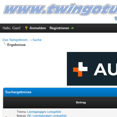
Hallo, Gast!
Anmelden
Registrieren
Das Twingoforum...
›
Suche
Ergebnisse
Suchergebnisse
Beitrag
Thema:
Leichtgängiges Lenkgefühl
Beitrag:
RE: Leichtgängiges Lenkgefühl