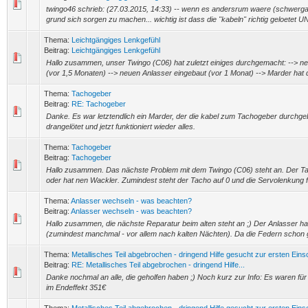
twingo46 schrieb: (27.03.2015, 14:33) -- wenn es andersrum waere (schwergae
grund sich sorgen zu machen... wichtig ist dass die "kabeln" richtig geloetet UND
Thema:
Leichtgängiges Lenkgefühl
Beitrag:
Leichtgängiges Lenkgefühl
Hallo zusammen, unser Twingo (C06) hat zuletzt einiges durchgemacht: -->
(vor 1,5 Monaten) --> neuen Anlasser eingebaut (vor 1 Monat) --> Marder hat d
Thema:
Tachogeber
Beitrag:
RE: Tachogeber
Danke. Es war letztendlich ein Marder, der die kabel zum Tachogeber durchge
drangelötet und jetzt funktioniert wieder alles.
Thema:
Tachogeber
Beitrag:
Tachogeber
Hallo zusammen. Das nächste Problem mit dem Twingo (C06) steht an. Der Ta
oder hat nen Wackler. Zumindest steht der Tacho auf 0 und die Servolenkung fäl
Thema:
Anlasser wechseln - was beachten?
Beitrag:
Anlasser wechseln - was beachten?
Hallo zusammen, die nächste Reparatur beim alten steht an ;) Der Anlasser h
(zumindest manchmal - vor allem nach kalten Nächten). Da die Federn schon 
Thema:
Metallisches Teil abgebrochen - dringend Hilfe gesucht zur ersten Ein
Beitrag:
RE: Metallisches Teil abgebrochen - dringend Hilfe...
Danke nochmal an alle, die geholfen haben ;) Noch kurz zur Info: Es waren fü
im Endeffekt 351€