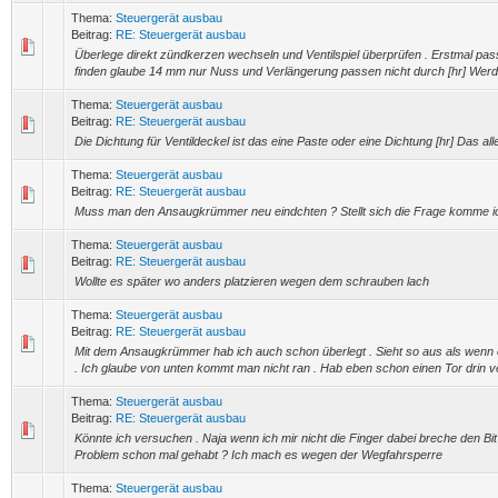
Thema:
Steuergerät ausbau
Beitrag:
RE: Steuergerät ausbau
Überlege direkt zündkerzen wechseln und Ventilspiel überprüfen . Erstmal p
finden glaube 14 mm nur Nuss und Verlängerung passen nicht durch [hr] Werde
Thema:
Steuergerät ausbau
Beitrag:
RE: Steuergerät ausbau
Die Dichtung für Ventildeckel ist das eine Paste oder eine Dichtung [hr] Das a
Thema:
Steuergerät ausbau
Beitrag:
RE: Steuergerät ausbau
Muss man den Ansaugkrümmer neu eindchten ? Stellt sich die Frage komme i
Thema:
Steuergerät ausbau
Beitrag:
RE: Steuergerät ausbau
Wollte es später wo anders platzieren wegen dem schrauben lach
Thema:
Steuergerät ausbau
Beitrag:
RE: Steuergerät ausbau
Mit dem Ansaugkrümmer hab ich auch schon überlegt . Sieht so aus als wenn er
. Ich glaube von unten kommt man nicht ran . Hab eben schon einen Tor drin ver
Thema:
Steuergerät ausbau
Beitrag:
RE: Steuergerät ausbau
Könnte ich versuchen . Naja wenn ich mir nicht die Finger dabei breche den Bit
Problem schon mal gehabt ? Ich mach es wegen der Wegfahrsperre
Thema:
Steuergerät ausbau