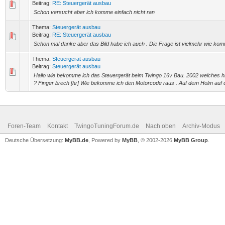
Beitrag:
RE: Steuergerät ausbau
Schon versucht aber ich komme einfach nicht ran
Thema:
Steuergerät ausbau
Beitrag:
RE: Steuergerät ausbau
Schon mal danke aber das Bild habe ich auch . Die Frage ist vielmehr wie ko
Thema:
Steuergerät ausbau
Beitrag:
Steuergerät ausbau
Hallo wie bekomme ich das Steuergerät beim Twingo 16v Bau. 2002 welches hi
? Finger brech [hr] Wie bekomme ich den Motorcode raus . Auf dem Holm auf de
Foren-Team
Kontakt
TwingoTuningForum.de
Nach oben
Archiv-Modus
Deutsche Übersetzung:
MyBB.de
, Powered by
MyBB
, © 2002-2026
MyBB Group
.