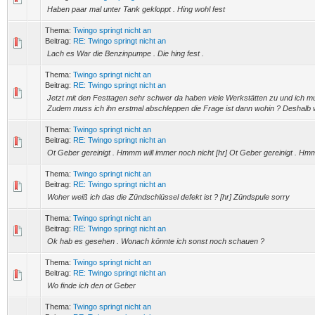
Haben paar mal unter Tank gekloppt . Hing wohl fest
Thema:
Twingo springt nicht an
Beitrag:
RE: Twingo springt nicht an
Lach es War die Benzinpumpe . Die hing fest .
Thema:
Twingo springt nicht an
Beitrag:
RE: Twingo springt nicht an
Jetzt mit den Festtagen sehr schwer da haben viele Werkstätten zu und ich m
Zudem muss ich ihn erstmal abschleppen die Frage ist dann wohin ? Deshalb wo
Thema:
Twingo springt nicht an
Beitrag:
RE: Twingo springt nicht an
Ot Geber gereinigt . Hmmm will immer noch nicht [hr] Ot Geber gereinigt . Hm
Thema:
Twingo springt nicht an
Beitrag:
RE: Twingo springt nicht an
Woher weiß ich das die Zündschlüssel defekt ist ? [hr] Zündspule sorry
Thema:
Twingo springt nicht an
Beitrag:
RE: Twingo springt nicht an
Ok hab es gesehen . Wonach könnte ich sonst noch schauen ?
Thema:
Twingo springt nicht an
Beitrag:
RE: Twingo springt nicht an
Wo finde ich den ot Geber
Thema:
Twingo springt nicht an