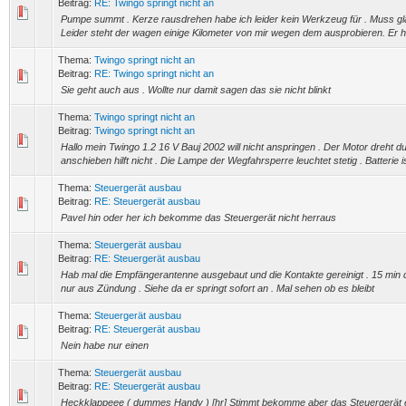
Beitrag:
RE: Twingo springt nicht an
Pumpe summt . Kerze rausdrehen habe ich leider kein Werkzeug für . Muss gl
Leider steht der wagen einige Kilometer von mir wegen dem ausprobieren. Er h
Thema:
Twingo springt nicht an
Beitrag:
RE: Twingo springt nicht an
Sie geht auch aus . Wollte nur damit sagen das sie nicht blinkt
Thema:
Twingo springt nicht an
Beitrag:
Twingo springt nicht an
Hallo mein Twingo 1.2 16 V Bauj 2002 will nicht anspringen . Der Motor dreht 
anschieben hilft nicht . Die Lampe der Wegfahrsperre leuchtet stetig . Batterie is
Thema:
Steuergerät ausbau
Beitrag:
RE: Steuergerät ausbau
Pavel hin oder her ich bekomme das Steuergerät nicht herraus
Thema:
Steuergerät ausbau
Beitrag:
RE: Steuergerät ausbau
Hab mal die Empfängerantenne ausgebaut und die Kontakte gereinigt . 15 mi
nur aus Zündung . Siehe da er springt sofort an . Mal sehen ob es bleibt
Thema:
Steuergerät ausbau
Beitrag:
RE: Steuergerät ausbau
Nein habe nur einen
Thema:
Steuergerät ausbau
Beitrag:
RE: Steuergerät ausbau
Heckklappeee ( dummes Handy ) [hr] Stimmt bekomme aber das Steuergerät ei