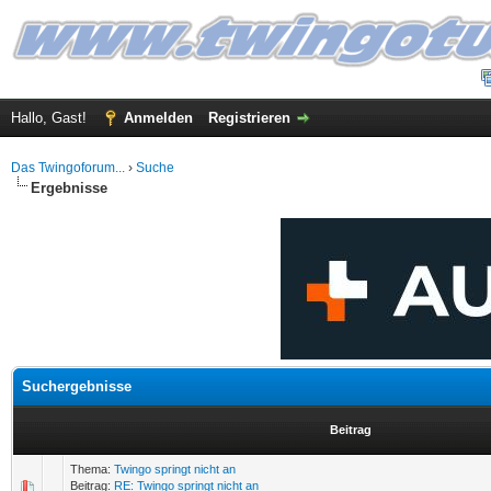
Hallo, Gast!
Anmelden
Registrieren
Das Twingoforum...
›
Suche
Ergebnisse
Suchergebnisse
Beitrag
Thema:
Twingo springt nicht an
Beitrag:
RE: Twingo springt nicht an