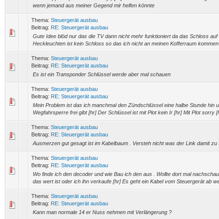
wenn jemand aus meiner Gegend mir helfen könnte
Thema:
Steuergerät ausbau
Beitrag:
RE: Steuergerät ausbau
Gute Idee blöd nur das die TV dann nicht mehr funktioniert da das Schloss auf d
Heckleuchten ist kein Schloss so das ich nicht an meinen Kofferraum kommen 
Thema:
Steuergerät ausbau
Beitrag:
RE: Steuergerät ausbau
Es ist ein Transponder Schlüssel werde aber mal schauen
Thema:
Steuergerät ausbau
Beitrag:
RE: Steuergerät ausbau
Mein Problem ist das ich manchmal den Zündschlüssel eine halbe Stunde hin u
Wegfahrsperre frei gibt [hr] Der Schlüssel ist mit Plot kein Ir [hr] Mit Plot sorry [hr
Thema:
Steuergerät ausbau
Beitrag:
RE: Steuergerät ausbau
Ausmerzen gut gesagt ist im Kabelbaum . Versteh nicht was der Link damit zu 
Thema:
Steuergerät ausbau
Beitrag:
RE: Steuergerät ausbau
Wo finde ich den decoder und wie Bau ich den aus . Wollte dort mal nachschau
das wert ist oder ich ihn verkaufe [hr] Es geht ein Kabel vom Steuergerät ab we
Thema:
Steuergerät ausbau
Beitrag:
RE: Steuergerät ausbau
Kann man normale 14 er Nuss nehmen mit Verlängerung ?