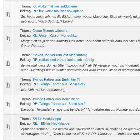
Thema:
Ick wollte mal hier anklopfenn
Beitrag:
RE: Ick wollte mal hier anklopfenn
So, heute zeige ich mal die Bilder meiner neuen Maschine. Sieht ein wenig mi
gebraucht. Volvo B18ft 1,7l 120PS
Thema:
Guten Rutsch wünscht...
Beitrag:
RE: Guten Rutsch wünscht...
Morgen ist es ja schon soweit;) Das neue Jahr bricht an^^ Bis dato viel Spaß
Guten Rutsch;)
Thema:
ruckelt und verschluckt sich ständig...
Beitrag:
RE: ruckelt und verschluckt sich ständig...
denke mal, dass du nen 98er Twingo hast^^ ab 89 wurde er noch nicht gebaut
auch. Allerdings nur im Winter und wenn das Auto kalt ist. Wenn er warmgefahre
Thema:
Twingo Fahrer aus Berlin hier?!
Beitrag:
RE: Twingo Fahrer aus Berlin hier?!
würd ich mal fast behaupten;)
Thema:
Twingo Fahrer aus Berlin hier?!
Beitrag:
RE: Twingo Fahrer aus Berlin hier?!
Die guten Twingofahrer aus und bei Berlin^^ Ich gehöre dazu... Komme aus Sp
Thema:
BB für Heckklappe
Beitrag:
RE: BB für Heckklappe
Zymchen schrieb: -- Da bei mir das Rücklicht eh unten ist, sollte es da doch k
einzutragen oder? ;) Oben ist bei mir NLS und Rückfahrlicht. -- Umbauten und d