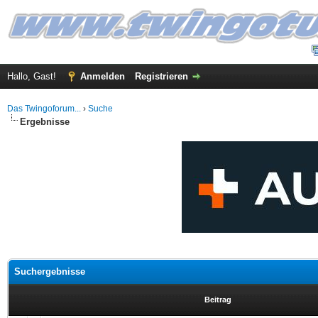
Hallo, Gast!
Anmelden
Registrieren
Das Twingoforum...
›
Suche
Ergebnisse
Suchergebnisse
Beitrag