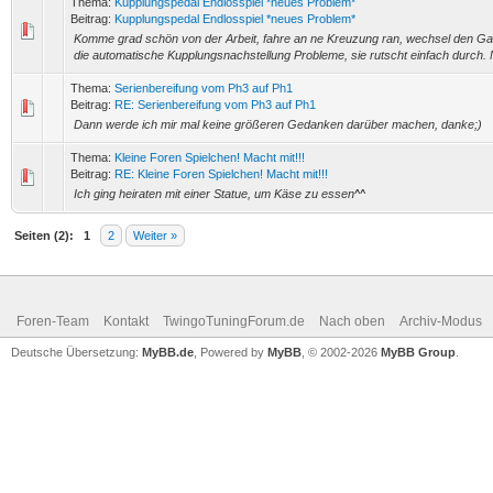
Thema:
Kupplungspedal Endlosspiel *neues Problem*
Beitrag:
Kupplungspedal Endlosspiel *neues Problem*
Komme grad schön von der Arbeit, fahre an ne Kreuzung ran, wechsel den Ga
die automatische Kupplungsnachstellung Probleme, sie rutscht einfach durch. N
Thema:
Serienbereifung vom Ph3 auf Ph1
Beitrag:
RE: Serienbereifung vom Ph3 auf Ph1
Dann werde ich mir mal keine größeren Gedanken darüber machen, danke;)
Thema:
Kleine Foren Spielchen! Macht mit!!!
Beitrag:
RE: Kleine Foren Spielchen! Macht mit!!!
Ich ging heiraten mit einer Statue, um Käse zu essen^^
Seiten (2):
1
2
Weiter »
Foren-Team
Kontakt
TwingoTuningForum.de
Nach oben
Archiv-Modus
Deutsche Übersetzung:
MyBB.de
, Powered by
MyBB
, © 2002-2026
MyBB Group
.