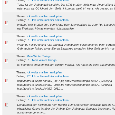
Beitrag:
RE: Ick wollte mal hier anklopfenn
Teuer ist der Umbau definitiv nicht. Der K7M ist aber allein in der Anschaffung
nehme ich an. Ob ich mit dem Geld hinkomme, weiß ich nicht. Wie gesagt, es is
Thema:
Ick wollte mal hier anklopfenn
Beitrag:
RE: Ick wollte mal hier anklopfenn
In dem Preis ist alles drin. Vom Motor über Bremsanlage bis zum Tüv Lasse ih
ner Werkstatt könnte man das nicht bezahlen.
Thema:
Ick wollte mal hier anklopfenn
Beitrag:
RE: Ick wollte mal hier anklopfenn
Wenn du keine Ahnung hast und den Umbau nicht selbst machst, dann solltest 
Gebrauchten Twingo eines älteren Baujahres einstellen. Über Geld spricht man
Thema:
Mein Wínter Twingo
Beitrag:
RE: Mein Wínter Twingo
Ist irgendwie amüsant mit den ganzen Farben. Wie haste die denn zusamme
Thema:
Ick wollte mal hier anklopfenn
Beitrag:
RE: Ick wollte mal hier anklopfenn
http://toothi.to.funpic.de/IMG_0057.jpg http://toothi.to.funpic.de/IMG_0058.jpg
http://toothi.to.funpic.de/IMG_0059.jpg http://toothi.to.funpic.de/IMG_0060.jpg
http://toothi.to.funpic.de/IMG_0061....
Thema:
Ick wollte mal hier anklopfenn
Beitrag:
RE: Ick wollte mal hier anklopfenn
Donnerstag den kleinen mit nem Hänger zum Mechaniker gebracht, weil die Kupp
eigentlicher Grund ist aber der Umbau. Der Umbau hat Samstag begonnen. N
auseinandergenomm...