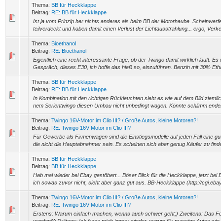
Thema:
BB für Heckklappe
Beitrag:
RE: BB für Heckklappe
Ist ja vom Prinzip her nichts anderes als beim BB der Motorhaube. Scheinwer
teilverdeckt und haben damit einen Verlust der Lichtausstrahlung... ergo, Verk
Thema:
Bioethanol
Beitrag:
RE: Bioethanol
Eigentlich eine recht interessante Frage, ob der Twingo damit wirklich läuft. Es
Gespräch, dieses E30, ich hoffe das hieß so, einzuführen. Benzin mit 30% Ethan
Thema:
BB für Heckklappe
Beitrag:
RE: BB für Heckklappe
In Kombination mit den richtigen Rückleuchten sieht es wie auf dem Bild ziemli
nem Serientwingo diesen Umbau nicht unbedingt wagen. Könnte schlimm enden
Thema:
Twingo 16V-Motor im Clio III? / Große Autos, kleine Motoren?!
Beitrag:
RE: Twingo 16V-Motor im Clio III?
Für Gewerbe als Firmenwagen sind die Einstiegsmodelle auf jeden Fall eine gu
die nicht die Hauptabnehmer sein. Es scheinen sich aber genug Käufer zu finde
Thema:
BB für Heckklappe
Beitrag:
BB für Heckklappe
Hab mal wieder bei Ebay gestöbert... Böser Blick für die Heckklappe, jetzt bei
ich sowas zuvor nicht, sieht aber ganz gut aus. BB-Heckklappe (http://cgi.ebay.
Thema:
Twingo 16V-Motor im Clio III? / Große Autos, kleine Motoren?!
Beitrag:
RE: Twingo 16V-Motor im Clio III?
Erstens: Warum einfach machen, wenns auch schwer geht;) Zweitens: Das For