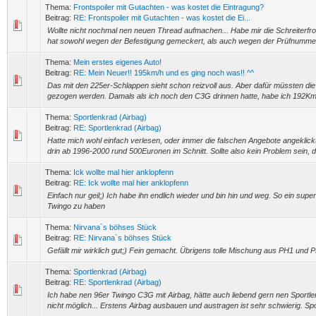
Thema:
Frontspoiler mit Gutachten - was kostet die Eintragung?
Beitrag:
RE: Frontspoiler mit Gutachten - was kostet die Ei...
Wollte nicht nochmal nen neuen Thread aufmachen... Habe mir die Schreiterfr
hat sowohl wegen der Befestigung gemeckert, als auch wegen der Prüfnummer
Thema:
Mein erstes eigenes Auto!
Beitrag:
RE: Mein Neuer!! 195km/h und es ging noch was!! ^^
Das mit den 225er-Schlappen sieht schon reizvoll aus. Aber dafür müssten di
gezogen werden. Damals als ich noch den C3G drinnen hatte, habe ich 192Km
Thema:
Sportlenkrad (Airbag)
Beitrag:
RE: Sportlenkrad (Airbag)
Hatte mich wohl einfach verlesen, oder immer die falschen Angebote angeklickt
drin ab 1996-2000 rund 500Euronen im Schnitt. Sollte also kein Problem sein, d
Thema:
Ick wollte mal hier anklopfenn
Beitrag:
RE: Ick wollte mal hier anklopfenn
Einfach nur geil;) Ich habe ihn endlich wieder und bin hin und weg. So ein supe
Twingo zu haben
Thema:
Nirvana`s böhses Stück
Beitrag:
RE: Nirvana`s böhses Stück
Gefällt mir wirklich gut;) Fein gemacht. Übrigens tolle Mischung aus PH1 und 
Thema:
Sportlenkrad (Airbag)
Beitrag:
RE: Sportlenkrad (Airbag)
Ich habe nen 96er Twingo C3G mit Airbag, hätte auch liebend gern nen Sportle
nicht möglich... Erstens Airbag ausbauen und austragen ist sehr schwierig. Spo