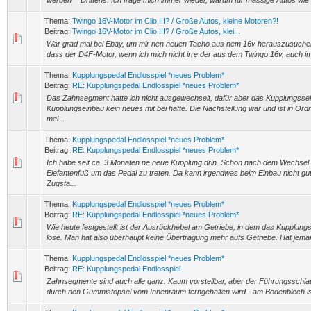
werden^^ Drittens: Ich frage mich immer wieder, warum für massige Autos wie de
Thema:
Twingo 16V-Motor im Clio III? / Große Autos, kleine Motoren?!
Beitrag:
Twingo 16V-Motor im Clio III? / Große Autos, klei...
War grad mal bei Ebay, um mir nen neuen Tacho aus nem 16v herauszusuchen, d
dass der D4F-Motor, wenn ich mich nicht irre der aus dem Twingo 16v, auch im n
Thema:
Kupplungspedal Endlosspiel *neues Problem*
Beitrag:
RE: Kupplungspedal Endlosspiel *neues Problem*
Das Zahnsegment hatte ich nicht ausgewechselt, dafür aber das Kupplungsseil,
Kupplungseinbau kein neues mit bei hatte. Die Nachstellung war und ist in Or
mei...
Thema:
Kupplungspedal Endlosspiel *neues Problem*
Beitrag:
RE: Kupplungspedal Endlosspiel *neues Problem*
Ich habe seit ca. 3 Monaten ne neue Kupplung drin. Schon nach dem Wechsel
Elefantenfuß um das Pedal zu treten. Da kann irgendwas beim Einbau nicht gu
Zugsta...
Thema:
Kupplungspedal Endlosspiel *neues Problem*
Beitrag:
RE: Kupplungspedal Endlosspiel *neues Problem*
Wie heute festgestellt ist der Ausrückhebel am Getriebe, in dem das Kupplungsse
lose. Man hat also überhaupt keine Übertragung mehr aufs Getriebe. Hat jema
Thema:
Kupplungspedal Endlosspiel *neues Problem*
Beitrag:
RE: Kupplungspedal Endlosspiel
Zahnsegmente sind auch alle ganz. Kaum vorstellbar, aber der Führungsschla
durch nen Gummistöpsel vom Innenraum ferngehalten wird - am Bodenblech ist 