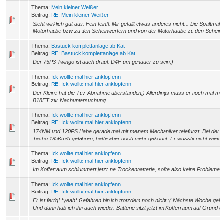
Thema:
Mein kleiner Weißer
Beitrag:
RE: Mein kleiner Weißer
Sieht wirklich gut aus. Fein fein!!! Mir gefällt etwas anderes nicht... Die Spal
Motorhaube bzw zu den Scheinwerfern und von der Motorhaube zu den Schei
Thema:
Bastuck komplettanlage ab Kat
Beitrag:
RE: Bastuck komplettanlage ab Kat
Der 75PS Twingo ist auch drauf. D4F um genauer zu sein;)
Thema:
Ick wollte mal hier anklopfenn
Beitrag:
RE: Ick wollte mal hier anklopfenn
Der Kleine hat die Tüv-Abnahme überstanden;) Allerdings muss er noch mal mi
B18FT zur Nachuntersuchung
Thema:
Ick wollte mal hier anklopfenn
Beitrag:
RE: Ick wollte mal hier anklopfenn
174NM und 120PS Habe gerade mal mit meinem Mechaniker telefunzt. Bei der Te
Tacho 195Km/h gefahren, hätte aber noch mehr gekonnt. Er wusste nicht wieviel
Thema:
Ick wollte mal hier anklopfenn
Beitrag:
RE: Ick wollte mal hier anklopfenn
Im Kofferraum schlummert jetzt 'ne Trockenbatterie, sollte also keine Probleme
Thema:
Ick wollte mal hier anklopfenn
Beitrag:
RE: Ick wollte mal hier anklopfenn
Er ist fertig! *yeah* Gefahren bin ich trotzdem noch nicht :( Nächste Woche ge
Und dann hab ich ihn auch wieder. Batterie sitzt jetzt im Kofferraum auf Grund d