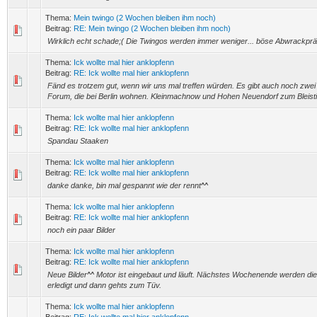
Thema:
Mein twingo (2 Wochen bleiben ihm noch)
Beitrag:
RE: Mein twingo (2 Wochen bleiben ihm noch)
Wirklich echt schade;( Die Twingos werden immer weniger... böse Abwrackpr
Thema:
Ick wollte mal hier anklopfenn
Beitrag:
RE: Ick wollte mal hier anklopfenn
Fänd es trotzem gut, wenn wir uns mal treffen würden. Es gibt auch noch zwe
Forum, die bei Berlin wohnen. Kleinmachnow und Hohen Neuendorf zum Bleisti
Thema:
Ick wollte mal hier anklopfenn
Beitrag:
RE: Ick wollte mal hier anklopfenn
Spandau Staaken
Thema:
Ick wollte mal hier anklopfenn
Beitrag:
RE: Ick wollte mal hier anklopfenn
danke danke, bin mal gespannt wie der rennt^^
Thema:
Ick wollte mal hier anklopfenn
Beitrag:
RE: Ick wollte mal hier anklopfenn
noch ein paar Bilder
Thema:
Ick wollte mal hier anklopfenn
Beitrag:
RE: Ick wollte mal hier anklopfenn
Neue Bilder^^ Motor ist eingebaut und läuft. Nächstes Wochenende werden die r
erledigt und dann gehts zum Tüv.
Thema:
Ick wollte mal hier anklopfenn