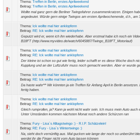
Thema:
Treffen in Berlin, erstes Aprilweekend
Beitrag:
Treffen in Berlin, erstes Aprilweekend
Wollte mal ganz gern die Berliner Twingofahrer zusammenkratzen. Einigen hab
angedeutet. Würde gern einige Twingos am ersten Aprilwochenende, d.h., am 3., 
Thema:
Ick wollte mal hier anklopfenn
Beitrag:
RE: Ick wollte mal hier anklopfenn
Geputzt wird er, wenn ich ihn wiederhabe. Aber erstmal habe ich noch ein Vid
B18FT (http://www.myvideo.de/watch/6045887/Twingo_B18FT_Motorlauf)
Thema:
Ick wollte mal hier anklopfenn
Beitrag:
RE: Ick wollte mal hier anklopfenn
Der kleine ist schon so gut wie fertig, leider schafft er es diese Woche doch n
Kupplung und an der Luftzufuhr muss noch gemacht werden. Aber er wurde ges
Thema:
Ick wollte mal hier anklopfenn
Beitrag:
RE: Ick wollte mal hier anklopfenn
Da haste wahr^^ Wir könnten ja ein Treffen für Anfang April in Berlin ansetzen
fertig haben.
Thema:
Ick wollte mal hier anklopfenn
Beitrag:
RE: Ick wollte mal hier anklopfenn
Gleich rumprollen, ja? Kann ja wohl nicht wahr sein. Ich muss mein Auto auch
Unter Umständen kommen nächsten Monat noch andere Schürzen ran
Thema:
Fury - Lisa`s Alltagstwingo :) - R.I.P. Schätzelein!
Beitrag:
RE: Fury - Lisa`s Wintertwingo :)
Na, sieht doch vernünftig aus. Mal gucken wie lange der noch so unberührt bl
werdet ihr die Finger nicht vom Auto lassen können