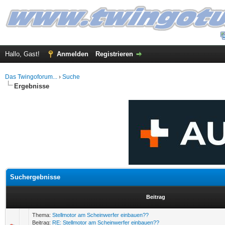
Hallo, Gast!
Anmelden
Registrieren
Das Twingoforum...
›
Suche
Ergebnisse
Suchergebnisse
Beitrag
Thema:
Stellmotor am Scheinwerfer einbauen??
Beitrag:
RE: Stellmotor am Scheinwerfer einbauen??