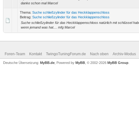
danke schon mal Marcel
Thema:
Suche schließzylinder für das Heckklappenschloss
Beitrag:
Suche schließzylinder für das Heckklappenschloss
Suche schließzylinder für das Heckklappenschloss natürlich mit schlüssel hab
wenn jemand was hat.... mfg Marcel
Foren-Team
Kontakt
TwingoTuningForum.de
Nach oben
Archiv-Modus
Deutsche Übersetzung:
MyBB.de
, Powered by
MyBB
, © 2002-2026
MyBB Group
.