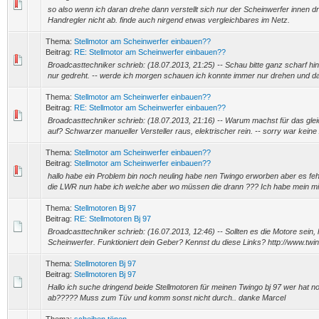
so also wenn ich daran drehe dann verstellt sich nur der Scheinwerfer innen 
Handregler nicht ab. finde auch nirgend etwas vergleichbares im Netz.
Thema:
Stellmotor am Scheinwerfer einbauen??
Beitrag:
RE: Stellmotor am Scheinwerfer einbauen??
Broadcasttechniker schrieb: (18.07.2013, 21:25) -- Schau bitte ganz scharf hin.
nur gedreht. -- werde ich morgen schauen ich konnte immer nur drehen und dan
Thema:
Stellmotor am Scheinwerfer einbauen??
Beitrag:
RE: Stellmotor am Scheinwerfer einbauen??
Broadcasttechniker schrieb: (18.07.2013, 21:16) -- Warum machst für das g
auf? Schwarzer manueller Versteller raus, elektrischer rein. -- sorry war keine 
Thema:
Stellmotor am Scheinwerfer einbauen??
Beitrag:
Stellmotor am Scheinwerfer einbauen??
hallo habe ein Problem bin noch neuling habe nen Twingo erworben aber es fehlt
die LWR nun habe ich welche aber wo müssen die drann ??? Ich habe mein mir
Thema:
Stellmotoren Bj 97
Beitrag:
RE: Stellmotoren Bj 97
Broadcasttechniker schrieb: (16.07.2013, 12:46) -- Sollten es die Motore sein, l
Scheinwerfer. Funktioniert dein Geber? Kennst du diese Links? http://www.twin
Thema:
Stellmotoren Bj 97
Beitrag:
Stellmotoren Bj 97
Hallo ich suche dringend beide Stellmotoren für meinen Twingo bj 97 wer hat n
ab????? Muss zum Tüv und komm sonst nicht durch.. danke Marcel