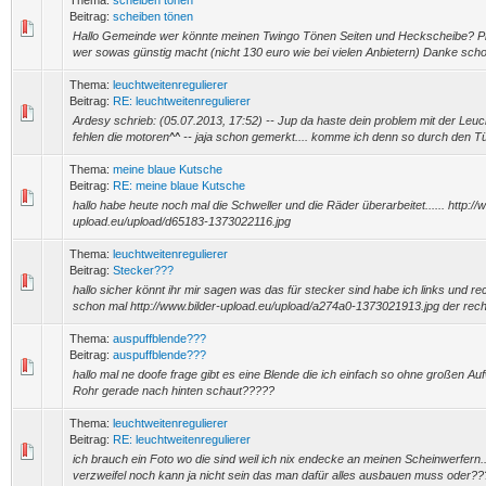
Thema:
scheiben tönen
Beitrag:
scheiben tönen
Hallo Gemeinde wer könnte meinen Twingo Tönen Seiten und Heckscheibe? Plz
wer sowas günstig macht (nicht 130 euro wie bei vielen Anbietern) Danke sch
Thema:
leuchtweitenregulierer
Beitrag:
RE: leuchtweitenregulierer
Ardesy schrieb: (05.07.2013, 17:52) -- Jup da haste dein problem mit der Leuch
fehlen die motoren^^ -- jaja schon gemerkt.... komme ich denn so durch den Tüv
Thema:
meine blaue Kutsche
Beitrag:
RE: meine blaue Kutsche
hallo habe heute noch mal die Schweller und die Räder überarbeitet...... http://
upload.eu/upload/d65183-1373022116.jpg
Thema:
leuchtweitenregulierer
Beitrag:
Stecker???
hallo sicher könnt ihr mir sagen was das für stecker sind habe ich links und r
schon mal http://www.bilder-upload.eu/upload/a274a0-1373021913.jpg der rechte.
Thema:
auspuffblende???
Beitrag:
auspuffblende???
hallo mal ne doofe frage gibt es eine Blende die ich einfach so ohne großen 
Rohr gerade nach hinten schaut?????
Thema:
leuchtweitenregulierer
Beitrag:
RE: leuchtweitenregulierer
ich brauch ein Foto wo die sind weil ich nix endecke an meinen Scheinwerfern...
verzweifel noch kann ja nicht sein das man dafür alles ausbauen muss oder??