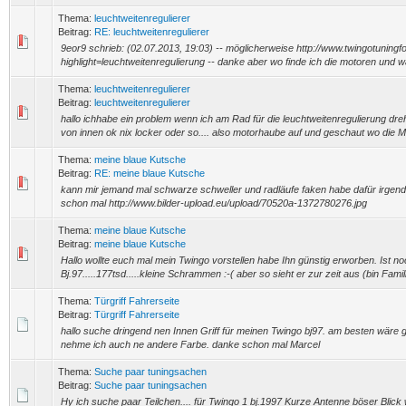
Thema:
leuchtweitenregulierer
Beitrag:
RE: leuchtweitenregulierer
9eor9 schrieb: (02.07.2013, 19:03) -- möglicherweise http://www.twingotuning
highlight=leuchtweitenregulierung -- danke aber wo finde ich die motoren und wa
Thema:
leuchtweitenregulierer
Beitrag:
leuchtweitenregulierer
hallo ichhabe ein problem wenn ich am Rad für die leuchtweitenregulierung dreh
von innen ok nix locker oder so.... also motorhaube auf und geschaut wo die Mo
Thema:
meine blaue Kutsche
Beitrag:
RE: meine blaue Kutsche
kann mir jemand mal schwarze schweller und radläufe faken habe dafür irgendw
schon mal http://www.bilder-upload.eu/upload/70520a-1372780276.jpg
Thema:
meine blaue Kutsche
Beitrag:
meine blaue Kutsche
Hallo wollte euch mal mein Twingo vorstellen habe Ihn günstig erworben. Ist no
Bj.97.....177tsd.....kleine Schrammen :-( aber so sieht er zur zeit aus (bin Famil
Thema:
Türgriff Fahrerseite
Beitrag:
Türgriff Fahrerseite
hallo suche dringend nen Innen Griff für meinen Twingo bj97. am besten wäre 
nehme ich auch ne andere Farbe. danke schon mal Marcel
Thema:
Suche paar tuningsachen
Beitrag:
Suche paar tuningsachen
Hy ich suche paar Teilchen.... für Twingo 1 bj.1997 Kurze Antenne böser Blick