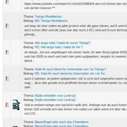
https://www.youtube.com/watch?v=GAJD3V8Bd34 also ich könnte das nic
von lachen müssen ^^
Thema:
Twingo Modellautos
Beitrag:
RE: Twingo Modellautos
auf ebay de eher selten da gibts ja doch eher die ganz klenen, auf fr und nl 
doch schon öfter und die (was war das noch 1:43 ) sind auf nl zum teil tro
günstig...
Thema:
Wie lange habt / hattet ihr euren Twingo?
Beitrag:
RE: Wie lange habt / hattet ihr ihn ?
ok twingo...bei uns angefangen mit meiner tante: ihr alter fiesta (glaub 9/
sein hat 2008 so nach und nach den geist aufgegeben, neujahr ist meinem
blond...
Thema:
Habt Ihr auch tierische Untermieter am / im Twingo?
Beitrag:
RE: Habt Ihr auch tierische Untermieter am / im Tw...
auch 2 spinnen, an jedem spiegel eine :roll: is echt nich angenehm wenn m
mag.... da is das gerade erst geöffnete fenster immer schnell wieder zu :o
spie...
Thema:
Radio einstellen vom Lenkrad
Beitrag:
Radio einstellen vom Lenkrad
Hab in meinem twingo nen nachrüst-radio drin. Anfangs war da auch keine 
letzter Zeit verstellt sich das immer von selbst,vor allem wenn ich über d
von CD...
Thema:
BlauerEngel oder auch das Chamäleon
Beitrag:
BlauerEngel oder auch das Chamäleon