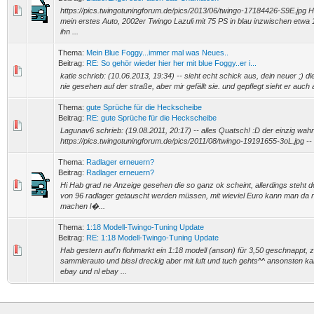
https://pics.twingotuningforum.de/pics/2013/06/twingo-17184426-S9E.jpg He
mein erstes Auto, 2002er Twingo Lazuli mit 75 PS in blau inzwischen etwa
ihn ...
Thema:
Mein Blue Foggy...immer mal was Neues..
Beitrag:
RE: So gehör wieder hier her mit blue Foggy..er i...
katie schrieb: (10.06.2013, 19:34) -- sieht echt schick aus, dein neuer ;) d
nie gesehen auf der straße, aber mir gefällt sie. und gepflegt sieht er auch a
Thema:
gute Sprüche für die Heckscheibe
Beitrag:
RE: gute Sprüche für die Heckscheibe
Lagunav6 schrieb: (19.08.2011, 20:17) -- alles Quatsch! :D der einzig wahre
https://pics.twingotuningforum.de/pics/2011/08/twingo-19191655-3oL.jpg -
Thema:
Radlager erneuern?
Beitrag:
Radlager erneuern?
Hi Hab grad ne Anzeige gesehen die so ganz ok scheint, allerdings steht d
von 96 radlager getauscht werden müssen, mit wieviel Euro kann man da
machen l�...
Thema:
1:18 Modell-Twingo-Tuning Update
Beitrag:
RE: 1:18 Modell-Twingo-Tuning Update
Hab gestern auf'n flohmarkt ein 1:18 modell (anson) für 3,50 geschnappt, 
sammlerauto und bissl dreckig aber mit luft und tuch gehts^^ ansonsten k
ebay und nl ebay ...