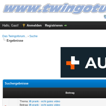
Hallo, Gast!
Anmelden
Registrieren
Das Twingoforum...
›
Suche
Ergebnisse
Suchergebnisse
Beitrag
Thema:
lift prank - echt gutes video
Beitrag:
lift prank - echt gutes video