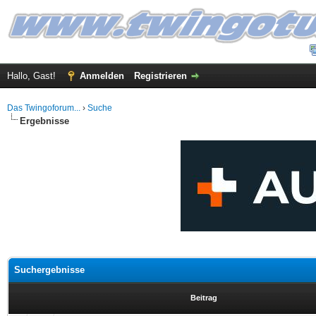
Hallo, Gast!
Anmelden
Registrieren
Das Twingoforum...
›
Suche
Ergebnisse
Suchergebnisse
Beitrag