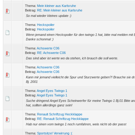
Thema:
Mein kleiner aus Karlsruhe
Beitrag:
RE: Mein kleiner aus Karlsruhe
So mal wieder kleines update :)
Thema:
Heckspoiler
Beitrag:
Heckspoiler
Wenn jemand einen Heckspoiler für den twingo 1 hat, bitte mal melden mit 
Danke schonmal :)
Thema:
Achswerte C06
Beitrag:
RE: Achswerte C06
Das sind aber ist werte wo da stehen, ich brauch die soll werte.
Thema:
Achswerte C06
Beitrag:
Achswerte C06
Kann mir jemand vielleicht die Spur und Sturzwerte geben?! Brauche sie d
Bj. 2001
Thema:
Angel Eyes Twingo 1
Beitrag:
Angel Eyes Twingo 1
Suche dringend Angel Eyes Scheinwerfer für meine Twingo 1 Bj.01 Bitte a
hat, sollten allerdings ganz sein!
Thema:
Renault Schriftzug Heckklappe
Beitrag:
RE: Renault Schriftzug Heckklappe
Hab nur einen vom twingo 1 noch rumfahren, weis nicht ob der passt
Thema:
Sportsitze! Verwirrung :(