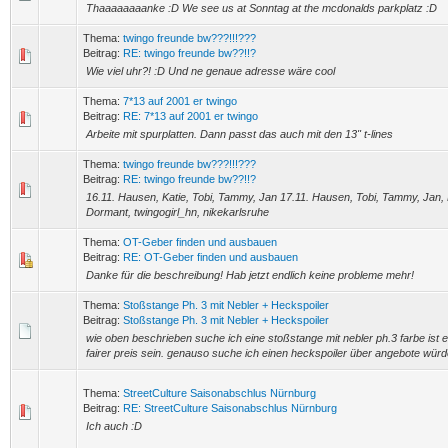
Thaaaaaaaanke :D We see us at Sonntag at the mcdonalds parkplatz :D
Thema:
twingo freunde bw???!!!???
Beitrag:
RE: twingo freunde bw??!!?
Wie viel uhr?! :D Und ne genaue adresse wäre cool
Thema:
7*13 auf 2001 er twingo
Beitrag:
RE: 7*13 auf 2001 er twingo
Arbeite mit spurplatten. Dann passt das auch mit den 13" t-lines
Thema:
twingo freunde bw???!!!???
Beitrag:
RE: twingo freunde bw??!!?
16.11. Hausen, Katie, Tobi, Tammy, Jan 17.11. Hausen, Tobi, Tammy, Jan, 
Dormant, twingogirl_hn, nikekarlsruhe
Thema:
OT-Geber finden und ausbauen
Beitrag:
RE: OT-Geber finden und ausbauen
Danke für die beschreibung! Hab jetzt endlich keine probleme mehr!
Thema:
Stoßstange Ph. 3 mit Nebler + Heckspoiler
Beitrag:
Stoßstange Ph. 3 mit Nebler + Heckspoiler
wie oben beschrieben suche ich eine stoßstange mit nebler ph.3 farbe ist eg
fairer preis sein. genauso suche ich einen heckspoiler über angebote würd
Thema:
StreetCulture Saisonabschlus Nürnburg
Beitrag:
RE: StreetCulture Saisonabschlus Nürnburg
Ich auch :D