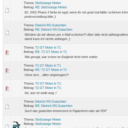
Thema:
Stoßstange Hinten
Beitrag:
RE: Stoßstange Hinten
BJ. 2001 Phase 3 farbe ist egal, wenn ihr mir grad mal bilder schicken kön
preisvorstellung bitte ;)
Thema:
Dietrich RS Gutachten
Beitrag:
RE: Dietrich RS Gutachten
Würdest du mir dieses per e-Mail schicken?! Aber bitte nicht abfotografie
damit kann ich nichts anfangen ;)
Thema:
T2 GT Motor in T1
Beitrag:
RE: T2 GT Motor in T1
Wie gesagt, war schon ne Ewigkeit nicht mehr online.
Thema:
T2 GT Motor in T1
Beitrag:
RE: T2 GT Motor in T1
Okee nice... Alles eingetragen?!
Thema:
T2 GT Motor in T1
Beitrag:
T2 GT Motor in T1
Ne, war ne weile weg :/
Thema:
Dietrich RS Gutachten
Beitrag:
RE: Dietrich RS Gutachten
Such das gutachten immernoch in Papierform oder als PDF
Thema:
Stoßstange Hinten
Beitrag:
Stoßstange Hinten