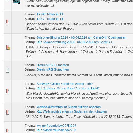
Suche eine Stoßstange hinten, egal ob original oder Tuning. Wobei mir Tuni
nur mit gutachten !!!
Thema:
T2 GT Motor in T1
Beitrag:
T2 GT Motor in T1
Hat hier schon jemand den 1.2L 16V Turbo Motor vom Twingo 2 GT in den 
Wenn ja, hab da mal paar Fragen.
Thema:
Saisoneröffnung 2014 - 06.04.2014 am CentrO in Oberhausen
Beitrag:
RE: Saisoneröffnung 2014 - 06.04.2014 am CentrO i...
1. lliillii - 1 Twingo - 1 Person 2. Chris - TFNRW - 1 Twingo - 1 Person 3. 
Twingo - 2 Personen 4. Happytwiggi - 1 Twingo - 1 Person 5. Aleika - 1 Tw
Hot...
Thema:
Dietrich RS Gutachten
Beitrag:
Dietrich RS Gutachten
Servus, Such ein Gutachten für die Dietrich RS Front. Wenn jemand was ha
Thema:
Schwarz-Grüne Kugel *es werde Licht*
Beitrag:
RE: Schwarz-Grüne Kugel *es werde Licht*
Was bist du eigentlich?! denkst hier einen auf groß manchen zu müssen?! n
alles macht, brauchst andere hier nich so fertig machen ;)
Thema:
Weihnachtstreffen im Süden mit den chaoten
Beitrag:
RE: Weihnachtstreffen im Süden mit den chaoten
22.12.2013; Tammy, Aleika, Tobi, Katie, NikeKarlsruhe 27.12.2013; Tammy,
Thema:
twingo freunde bw???!!!???
Beitrag:
RE: twingo freunde bw??!!?