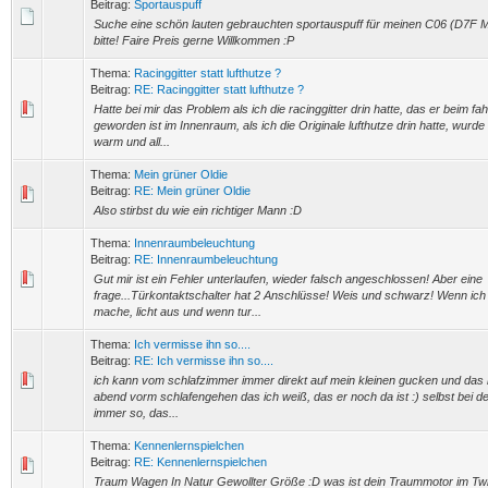
Beitrag:
Sportauspuff
Suche eine schön lauten gebrauchten sportauspuff für meinen C06 (D7F M
bitte! Faire Preis gerne Willkommen :P
Thema:
Racinggitter statt lufthutze ?
Beitrag:
RE: Racinggitter statt lufthutze ?
Hatte bei mir das Problem als ich die racinggitter drin hatte, das er beim f
geworden ist im Innenraum, als ich die Originale lufthutze drin hatte, wurde
warm und all...
Thema:
Mein grüner Oldie
Beitrag:
RE: Mein grüner Oldie
Also stirbst du wie ein richtiger Mann :D
Thema:
Innenraumbeleuchtung
Beitrag:
RE: Innenraumbeleuchtung
Gut mir ist ein Fehler unterlaufen, wieder falsch angeschlossen! Aber eine
frage...Türkontaktschalter hat 2 Anschlüsse! Weis und schwarz! Wenn ic
mache, licht aus und wenn tur...
Thema:
Ich vermisse ihn so....
Beitrag:
RE: Ich vermisse ihn so....
ich kann vom schlafzimmer immer direkt auf mein kleinen gucken und das
abend vorm schlafengehen das ich weiß, das er noch da ist :) selbst bei de
immer so, das...
Thema:
Kennenlernspielchen
Beitrag:
RE: Kennenlernspielchen
Traum Wagen In Natur Gewollter Größe :D was ist dein Traummotor im Tw