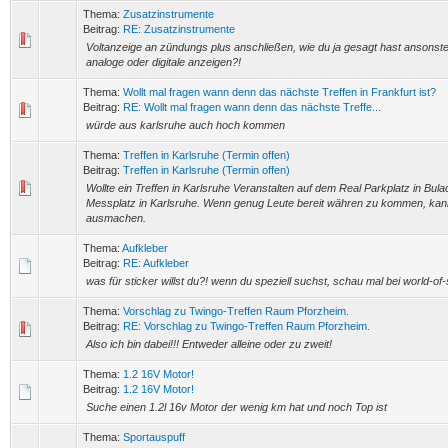
Thema:
Zusatzinstrumente
Beitrag:
RE: Zusatzinstrumente
Voltanzeige an zündungs plus anschließen, wie du ja gesagt hast ansonsten
analoge oder digitale anzeigen?!
Thema:
Wollt mal fragen wann denn das nächste Treffen in Frankfurt ist?
Beitrag:
RE: Wollt mal fragen wann denn das nächste Treffe...
würde aus karlsruhe auch hoch kommen
Thema:
Treffen in Karlsruhe (Termin offen)
Beitrag:
Treffen in Karlsruhe (Termin offen)
Wollte ein Treffen in Karlsruhe Veranstalten auf dem Real Parkplatz in Bul
Messplatz in Karlsruhe. Wenn genug Leute bereit währen zu kommen, kan
ausmachen.
Thema:
Aufkleber
Beitrag:
RE: Aufkleber
was für sticker willst du?! wenn du speziell suchst, schau mal bei world-of-
Thema:
Vorschlag zu Twingo-Treffen Raum Pforzheim.
Beitrag:
RE: Vorschlag zu Twingo-Treffen Raum Pforzheim.
Also ich bin dabei!!! Entweder alleine oder zu zweit!
Thema:
1.2 16V Motor!
Beitrag:
1.2 16V Motor!
Suche einen 1.2l 16v Motor der wenig km hat und noch Top ist
Thema:
Sportauspuff