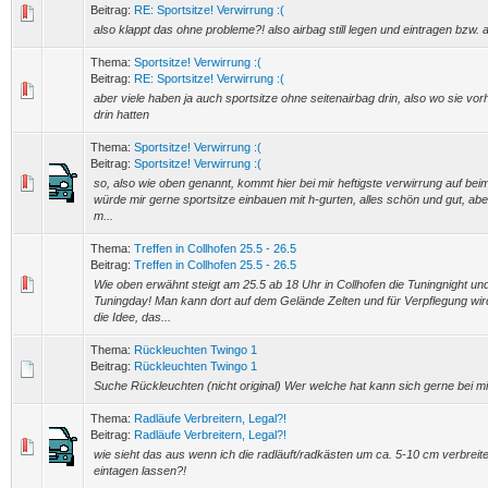
Beitrag:
RE: Sportsitze! Verwirrung :(
also klappt das ohne probleme?! also airbag still legen und eintragen bzw.
Thema:
Sportsitze! Verwirrung :(
Beitrag:
RE: Sportsitze! Verwirrung :(
aber viele haben ja auch sportsitze ohne seitenairbag drin, also wo sie vo
drin hatten
Thema:
Sportsitze! Verwirrung :(
Beitrag:
Sportsitze! Verwirrung :(
so, also wie oben genannt, kommt hier bei mir heftigste verwirrung auf beim
würde mir gerne sportsitze einbauen mit h-gurten, alles schön und gut, aber
m...
Thema:
Treffen in Collhofen 25.5 - 26.5
Beitrag:
Treffen in Collhofen 25.5 - 26.5
Wie oben erwähnt steigt am 25.5 ab 18 Uhr in Collhofen die Tuningnight un
Tuningday! Man kann dort auf dem Gelände Zelten und für Verpflegung wir
die Idee, das...
Thema:
Rückleuchten Twingo 1
Beitrag:
Rückleuchten Twingo 1
Suche Rückleuchten (nicht original) Wer welche hat kann sich gerne bei mi
Thema:
Radläufe Verbreitern, Legal?!
Beitrag:
Radläufe Verbreitern, Legal?!
wie sieht das aus wenn ich die radläuft/radkästen um ca. 5-10 cm verbreit
eintagen lassen?!