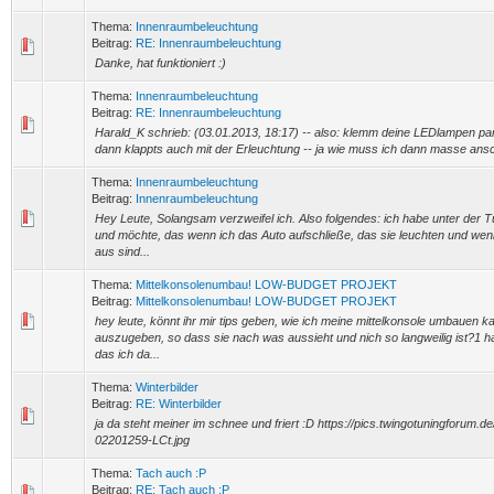
Thema:
Innenraumbeleuchtung
Beitrag:
RE: Innenraumbeleuchtung
Danke, hat funktioniert :)
Thema:
Innenraumbeleuchtung
Beitrag:
RE: Innenraumbeleuchtung
Harald_K schrieb: (03.01.2013, 18:17) -- also: klemm deine LEDlampen para
dann klappts auch mit der Erleuchtung -- ja wie muss ich dann masse ans
Thema:
Innenraumbeleuchtung
Beitrag:
Innenraumbeleuchtung
Hey Leute, Solangsam verzweifel ich. Also folgendes: ich habe unter der T
und möchte, das wenn ich das Auto aufschließe, das sie leuchten und wenn
aus sind...
Thema:
Mittelkonsolenumbau! LOW-BUDGET PROJEKT
Beitrag:
Mittelkonsolenumbau! LOW-BUDGET PROJEKT
hey leute, könnt ihr mir tips geben, wie ich meine mittelkonsole umbauen ka
auszugeben, so dass sie nach was aussieht und nich so langweilig ist?1 ha
das ich da...
Thema:
Winterbilder
Beitrag:
RE: Winterbilder
ja da steht meiner im schnee und friert :D https://pics.twingotuningforum.d
02201259-LCt.jpg
Thema:
Tach auch :P
Beitrag:
RE: Tach auch :P