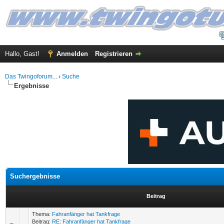
Hallo, Gast!
Anmelden
Registrieren
Das Twingoforum...
›
Suche
Ergebnisse
Suchergebnisse
Beitrag
Thema:
Fahranfänger hat Tankfrage
Beitrag:
RE: Fahranfänger hat Tankfrage