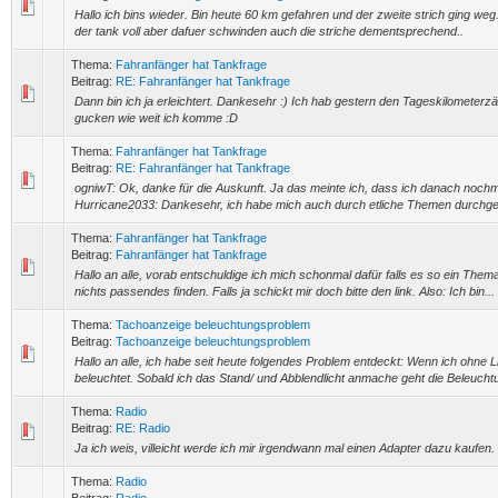
Hallo ich bins wieder. Bin heute 60 km gefahren und der zweite strich ging weg.
der tank voll aber dafuer schwinden auch die striche dementsprechend..
Thema:
Fahranfänger hat Tankfrage
Beitrag:
RE: Fahranfänger hat Tankfrage
Dann bin ich ja erleichtert. Dankesehr :) Ich hab gestern den Tageskilometerzähl
gucken wie weit ich komme :D
Thema:
Fahranfänger hat Tankfrage
Beitrag:
RE: Fahranfänger hat Tankfrage
ogniwT: Ok, danke für die Auskunft. Ja das meinte ich, dass ich danach nochma
Hurricane2033: Dankesehr, ich habe mich auch durch etliche Themen durchgele
Thema:
Fahranfänger hat Tankfrage
Beitrag:
Fahranfänger hat Tankfrage
Hallo an alle, vorab entschuldige ich mich schonmal dafür falls es so ein Them
nichts passendes finden. Falls ja schickt mir doch bitte den link. Also: Ich bin...
Thema:
Tachoanzeige beleuchtungsproblem
Beitrag:
Tachoanzeige beleuchtungsproblem
Hallo an alle, ich habe seit heute folgendes Problem entdeckt: Wenn ich ohne Li
beleuchtet. Sobald ich das Stand/ und Abblendlicht anmache geht die Beleuchtu
Thema:
Radio
Beitrag:
RE: Radio
Ja ich weis, villeicht werde ich mir irgendwann mal einen Adapter dazu kaufen.
Thema:
Radio