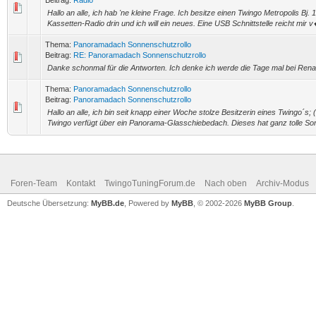
Beitrag:
Radio
Hallo an alle, ich hab 'ne kleine Frage. Ich besitze einen Twingo Metropolis Bj. 
Kassetten-Radio drin und ich will ein neues. Eine USB Schnittstelle reicht mir v
Thema:
Panoramadach Sonnenschutzrollo
Beitrag:
RE: Panoramadach Sonnenschutzrollo
Danke schonmal für die Antworten. Ich denke ich werde die Tage mal bei Rena
Thema:
Panoramadach Sonnenschutzrollo
Beitrag:
Panoramadach Sonnenschutzrollo
Hallo an alle, ich bin seit knapp einer Woche stolze Besitzerin eines Twingo´s; 
Twingo verfügt über ein Panorama-Glasschiebedach. Dieses hat ganz tolle So
Foren-Team
Kontakt
TwingoTuningForum.de
Nach oben
Archiv-Modus
Deutsche Übersetzung:
MyBB.de
, Powered by
MyBB
, © 2002-2026
MyBB Group
.