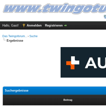
Hallo, Gast!
Anmelden
Registrieren
Das Twingoforum...
›
Suche
Ergebnisse
Suchergebnisse
Beitrag