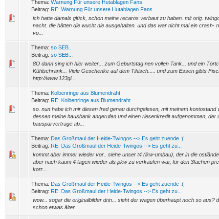
Thema:
Warnung Für unsere Hutablagen Fans
Beitrag:
RE: Warnung Für unsere Hutablagen Fans
ich hatte damals glück, schon meine recaros verbaut zu haben. mit orig. twing
nacht. die hätten die wucht nie ausgehalten. und das war nicht mal ein crash-
vo...
Thema:
so SEB...
Beitrag:
so SEB...
8O dann sing ich hier weiter... zum Geburtstag nen vollen Tank... und ein Tört
Kühlschrank... Viele Geschenke auf dem Tihisch..... und zum Essen gibts Fisch..
http://www.123gi...
Thema:
Kolbenringe aus Blumendraht
Beitrag:
RE: Kolbenringe aus Blumendraht
so. nun habe ich mir diesen fred genau durchgelesen, mit meinem kontostand v
dessen meine hausbank angerufen und einen riesenkredit aufgenommen, der 
bausparverträge ab...
Thema:
Das Großmaul der Heide-Twingos --> Es geht zuende :(
Beitrag:
RE: Das Großmaul der Heide-Twingos --> Es geht zu...
kommt aber immer wieder vor.. siehe unser t4 (lkw-umbau), der in die ostländer 
aber nach kaum 4 tagen wieder als pkw zu verkaufen war, für den 3fachen pre
korr...
Thema:
Das Großmaul der Heide-Twingos --> Es geht zuende :(
Beitrag:
RE: Das Großmaul der Heide-Twingos --> Es geht zu...
wow... sogar die originalbilder drin... sieht der wagen überhaupt noch so aus? d
schon etwas älter...