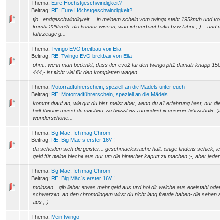
Thema:
Eure Höchstgeschwindigkeit?
Beitrag:
RE: Eure Höchstgeschwindigkeit?
tjo.. endgeschwindigkeit.... in meinem schein vom twingo steht 195km/h und 
kombi 226km/h. die kenner wissen, was ich verbaut habe bzw fahre ;-) .. und d
fahrzeuge g...
Thema:
Twingo EVO breitbau von Elia
Beitrag:
RE: Twingo EVO breitbau von Elia
öhm.. wenn man bedenkt, dass der evo2 für den twingo ph1 damals knapp 1500,
444,- ist nicht viel für den kompletten wagen.
Thema:
Motorradführerschein, speziell an die Mädels unter euch
Beitrag:
RE: Motorradführerschein, speziell an die Mädels...
kommt drauf an, wie gut du bist. meist aber, wenn du a1 erfahrung hast, nur di
halt theorie musst du machen. so heisst es zumindest in unserer fahrschule. 
wunderschöne...
Thema:
Big Mäc: Ich mag Chrom
Beitrag:
RE: Big Mäc´s erster 16V !
da scheiden sich die geister... geschmackssache halt. einige findens schick, ic
geld für meine bleche aus nur um die hinterher kaputt zu machen ;-) aber jeder
Thema:
Big Mäc: Ich mag Chrom
Beitrag:
RE: Big Mäc´s erster 16V !
moinsen... gib lieber etwas mehr geld aus und hol dir welche aus edelstahl ode
schwarzen. an den chromdingern wirst du nicht lang freude haben- die sehen s
aus ;-)
Thema:
Mein twingo