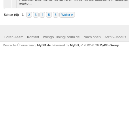
wieder....
Seiten (6):
1
2
3
4
5
6
Weiter »
Foren-Team
Kontakt
TwingoTuningForum.de
Nach oben
Archiv-Modus
Deutsche Übersetzung:
MyBB.de
, Powered by
MyBB
, © 2002-2026
MyBB Group
.