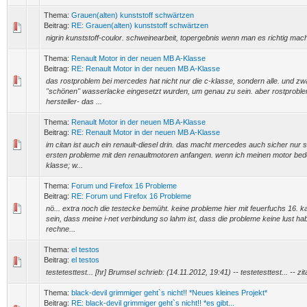
Thema:
Grauen(alten) kunststoff schwärtzen
Beitrag:
RE: Grauen(alten) kunststoff schwärtzen
nigrin kunststoff-coulor. schweinearbeit, topergebnis wenn man es richtig mach
Thema:
Renault Motor in der neuen MB A-Klasse
Beitrag:
RE: Renault Motor in der neuen MB A-Klasse
das rostproblem bei mercedes hat nicht nur die c-klasse, sondern alle. und zwa
"schönen" wasserlacke eingesetzt wurden, um genau zu sein. aber rostproble
hersteller- das ...
Thema:
Renault Motor in der neuen MB A-Klasse
Beitrag:
RE: Renault Motor in der neuen MB A-Klasse
im citan ist auch ein renault-diesel drin. das macht mercedes auch sicher nur so
ersten probleme mit den renaultmotoren anfangen. wenn ich meinen motor bed
klasse; w...
Thema:
Forum und Firefox 16 Probleme
Beitrag:
RE: Forum und Firefox 16 Probleme
nö... extra noch die testecke bemüht. keine probleme hier mit feuerfuchs 16. k
sein, dass meine i-net verbindung so lahm ist, dass die probleme keine lust ha
rechne...
Thema:
el testos
Beitrag:
el testos
testetesttest... [hr] Brumsel schrieb: (14.11.2012, 19:41) -- testetesttest... -- zita
Thema:
black-devil grimmiger geht`s nicht!! *Neues kleines Projekt*
Beitrag:
RE: black-devil grimmiger geht`s nicht!! *es gibt...