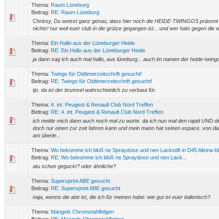
Thema:
Raum Lüneburg
Beitrag:
RE: Raum Lüneburg
Chrissy, Du weisst ganz genau; dass hier noch die HEIDE-TWINGOS präsent s
nichts! nur weil euer club in die grütze gegangen ist... und wer hats gegen die
Thema:
Ein Hallo aus der Lüneburger Heide
Beitrag:
RE: Ein Hallo aus der Lüneburger Heide
ja dann sag ich auch mal hallo, aus lüneburg... auch im namen der heide-twingo
Thema:
Twingo für Oldtimerzeitschrift gesucht!
Beitrag:
RE: Twingo für Oldtimerzeitschrift gesucht!
tjo. da ist der brumsel wahrscheinlich zu verbaut für.
Thema:
4. int. Peugeot & Renault Club Nord Treffen
Beitrag:
RE: 4. int. Peugeot & Renault Club Nord Treffen
ich melde mich dann auch noch mal zu worte. da ich nun mal den rapid UND de
doch nur einen zur zeit fahren kann und mein mann hat seinen espace. von dah
am überle...
Thema:
Wo bekomme ich bloß ne Spraydose und nen Lackstift in D45 Altona-b
Beitrag:
RE: Wo bekomme ich bloß ne Spraydose und nen Lack...
atu schon geguckt? oder ähnliche?
Thema:
Supersprint ABE gesucht
Beitrag:
RE: Supersprint ABE gesucht
naja, wenns die abe ist, die ich für meinen habe: wie gut ist euer italienisch?
Thema:
Mangels Chromstahlfelgen