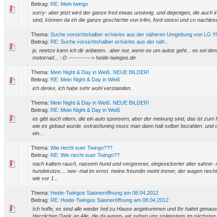
Beitrag:
RE: Mein twingo
sorry- aber jetzt wird der ganze fred etwas unsinnig. und diejenigen, die auch i
sind, können da eh die ganze geschichte von k4m, ford-stossi und co nachlese
Thema:
Suche vorsichtshalber er/sie/es aus der näheren Umgebung von LG !!!
Beitrag:
RE: Suche vorsichtshalber er/sie/es aus der näh...
jo. neetze kann ich dir anbieten.. aber nur, wenn es um autos geht... es sei den
motorrad... :-D ------------> heide-twingos.de
Thema:
Mein Night & Day in Weiß. NEUE BILDER!
Beitrag:
RE: Mein Night & Day in Weiß
ich denke, ich habe sehr wohl verstanden.
Thema:
Mein Night & Day in Weiß. NEUE BILDER!
Beitrag:
RE: Mein Night & Day in Weiß
es gibt auch eltern, die ein auto sponsern, aber der meinung sind, das ist zum
wie es gebaut wurde. extras/tuning muss man dann halt selber bezahlen. und da
ein...
Thema:
Wie riecht euer Twingo???
Beitrag:
RE: Wie riecht euer Twingo??
nach kaltem rauch, nassem hund und vergorener, eingesickerter alter sahne- 
hundekotze.... nee- mal im ernst. meine freundin meint immer, der wagen riecht
wie vor 1...
Thema:
Heide-Twingos Saioneröffnung am 08.04.2012
Beitrag:
RE: Heide-Twingos Saioneröffnung am 08.04.2012
Ich hoffe, es sind alle wieder heil zu Hause angekommen und Ihr hattet genaus
Herzlichen Dank an Alle, die da waren- wir sehen uns spätestens im nächsten