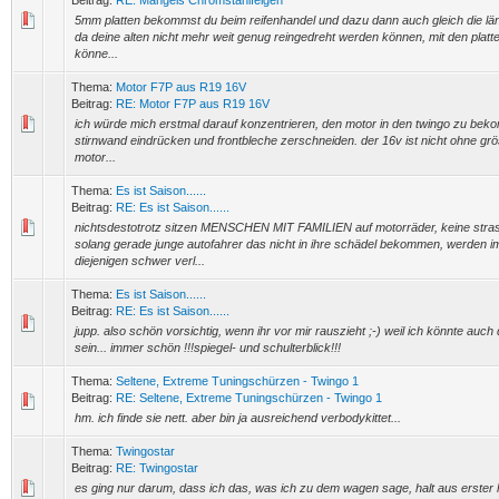
Beitrag:
RE: Mangels Chromstahlfelgen
5mm platten bekommst du beim reifenhandel und dazu dann auch gleich die l
da deine alten nicht mehr weit genug reingedreht werden können, mit den platt
könne...
Thema:
Motor F7P aus R19 16V
Beitrag:
RE: Motor F7P aus R19 16V
ich würde mich erstmal darauf konzentrieren, den motor in den twingo zu be
stirnwand eindrücken und frontbleche zerschneiden. der 16v ist nicht ohne gr
motor...
Thema:
Es ist Saison......
Beitrag:
RE: Es ist Saison......
nichtsdestotrotz sitzen MENSCHEN MIT FAMILIEN auf motorräder, keine stras
solang gerade junge autofahrer das nicht in ihre schädel bekommen, werden 
diejenigen schwer verl...
Thema:
Es ist Saison......
Beitrag:
RE: Es ist Saison......
jupp. also schön vorsichtig, wenn ihr vor mir rauszieht ;-) weil ich könnte auc
sein... immer schön !!!spiegel- und schulterblick!!!
Thema:
Seltene, Extreme Tuningschürzen - Twingo 1
Beitrag:
RE: Seltene, Extreme Tuningschürzen - Twingo 1
hm. ich finde sie nett. aber bin ja ausreichend verbodykittet...
Thema:
Twingostar
Beitrag:
RE: Twingostar
es ging nur darum, dass ich das, was ich zu dem wagen sage, halt aus erster 