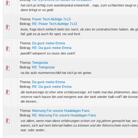
hat sich ja richtig zum wanderpokal entwickelt... naja, zum schlachten taugt er
dann bringt er so geld.
Thema:
Power Tech Alufelge 7x13
Beitrag:
RE: Power Tech Alufelge 7x13
leute, fragt doch einfach beim tüv nach, ob sies im zentralrechner haben. die g
fall. gab es ja auch für opel, vw und ford.
Thema:
Da guck meine Emma
Beitrag:
RE: Da guck meine Emma
jawoll!!! wimpern! so muss des sein!!
Thema:
Twingostar
Beitrag:
RE: Twingostar
na bis aufs nummernschild hat sich ja nix getan.
Thema:
Da guck meine Emma
Beitrag:
RE: Da guck meine Emma
die tankanzeige ist eher eine schätzanzeige. ich hatte mal das phänomen, das
reserve nach hause bin und morgens war der tank wieder halb voll? die korea
die besten...
Thema:
Warnung Für unsere Hutablagen Fans
Beitrag:
RE: Warnung Für unsere Hutablagen Fans
vor allem, wenn man diese erfahrungen schon vor zig jahren gemacht hat, wo d
waren, sich auf nem fahrrad halten zu können und der führerschein noch rei
war. oder ander...