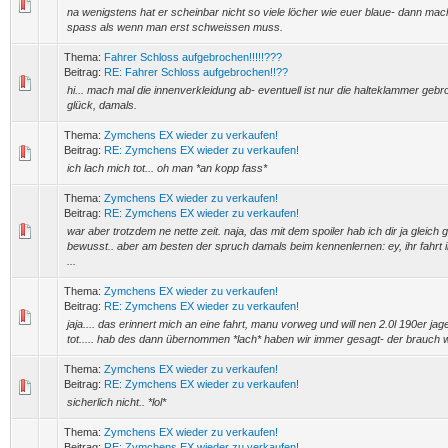
na wenigstens hat er scheinbar nicht so viele löcher wie euer blaue- dann mac
spass als wenn man erst schweissen muss.
Thema:
Fahrer Schloss aufgebrochen!!!!!???
Beitrag:
RE: Fahrer Schloss aufgebrochen!!??
hi... mach mal die innenverkleidung ab- eventuell ist nur die halteklammer gebro
glück, damals.
Thema:
Zymchens EX wieder zu verkaufen!
Beitrag:
RE: Zymchens EX wieder zu verkaufen!
ich lach mich tot... oh man *an kopp fass*
Thema:
Zymchens EX wieder zu verkaufen!
Beitrag:
RE: Zymchens EX wieder zu verkaufen!
war aber trotzdem ne nette zeit. naja, das mit dem spoiler hab ich dir ja gleich
bewusst.. aber am besten der spruch damals beim kennenlernen: ey, ihr fahrt i
...
Thema:
Zymchens EX wieder zu verkaufen!
Beitrag:
RE: Zymchens EX wieder zu verkaufen!
jaja.... das erinnert mich an eine fahrt, manu vorweg und will nen 2.0l 190er jag
tot..... hab des dann übernommen *lach* haben wir immer gesagt- der brauch 
Thema:
Zymchens EX wieder zu verkaufen!
Beitrag:
RE: Zymchens EX wieder zu verkaufen!
sicherlich nicht.. *lol*
Thema:
Zymchens EX wieder zu verkaufen!
Beitrag:
RE: Zymchens EX wieder zu verkaufen!