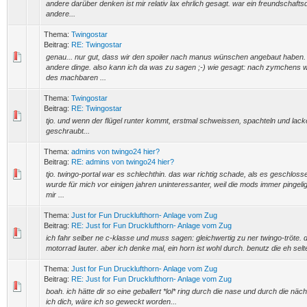
andere darüber denken ist mir relativ lax ehrlich gesagt. war ein freundschafts
andere...
Thema:
Twingostar
Beitrag:
RE: Twingostar
genau... nur gut, dass wir den spoiler nach manus wünschen angebaut haben. 
andere dinge. also kann ich da was zu sagen ;-) wie gesagt: nach zymchens
des machbaren ...
Thema:
Twingostar
Beitrag:
RE: Twingostar
tjo. und wenn der flügel runter kommt, erstmal schweissen, spachteln und lacke
geschraubt...
Thema:
admins von twingo24 hier?
Beitrag:
RE: admins von twingo24 hier?
tjo. twingo-portal war es schlechthin. das war richtig schade, als es geschloss
wurde für mich vor einigen jahren uninteressanter, weil die mods immer pingeli
mir ...
Thema:
Just for Fun Drucklufthorn- Anlage vom Zug
Beitrag:
RE: Just for Fun Drucklufthorn- Anlage vom Zug
ich fahr selber ne c-klasse und muss sagen: gleichwertig zu ner twingo-tröte. 
motorrad lauter. aber ich denke mal, ein horn ist wohl durch. benutz die eh selt
Thema:
Just for Fun Drucklufthorn- Anlage vom Zug
Beitrag:
RE: Just for Fun Drucklufthorn- Anlage vom Zug
boah. ich hätte dir so eine geballert *lol* ring durch die nase und durch die näch
ich dich, wäre ich so geweckt worden...