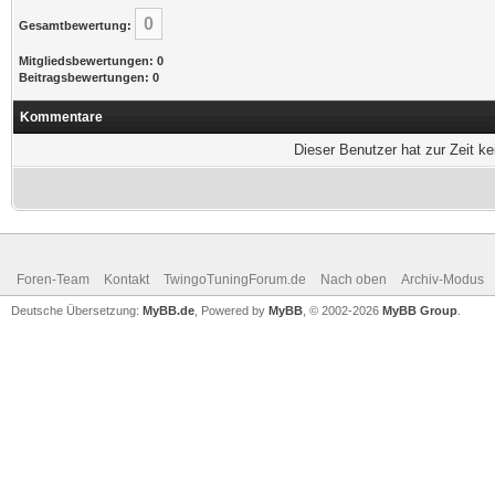
0
Gesamtbewertung:
Mitgliedsbewertungen: 0
Beitragsbewertungen: 0
Kommentare
Dieser Benutzer hat zur Zeit k
Foren-Team
Kontakt
TwingoTuningForum.de
Nach oben
Archiv-Modus
Deutsche Übersetzung:
MyBB.de
, Powered by
MyBB
, © 2002-2026
MyBB Group
.