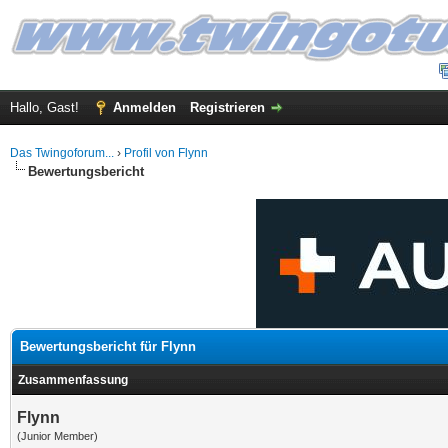
Hallo, Gast!
Anmelden
Registrieren
Das Twingoforum...
›
Profil von Flynn
Bewertungsbericht
Bewertungsbericht für Flynn
Zusammenfassung
Flynn
(Junior Member)