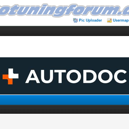
Pic Uploader
Usermap