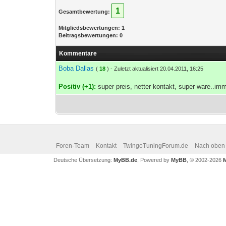
1
Gesamtbewertung:
Mitgliedsbewertungen: 1
Beitragsbewertungen: 0
Kommentare
Boba Dallas
(
18
) - Zuletzt aktualisiert 20.04.2011, 16:25
Positiv (+1):
super preis, netter kontakt, super ware..imm
Foren-Team
Kontakt
TwingoTuningForum.de
Nach oben
Deutsche Übersetzung:
MyBB.de
, Powered by
MyBB
, © 2002-2026