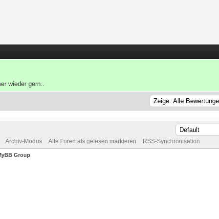
er wieder gern..
Archiv-Modus
Alle Foren als gelesen markieren
RSS-Synchronisation
MyBB Group
.