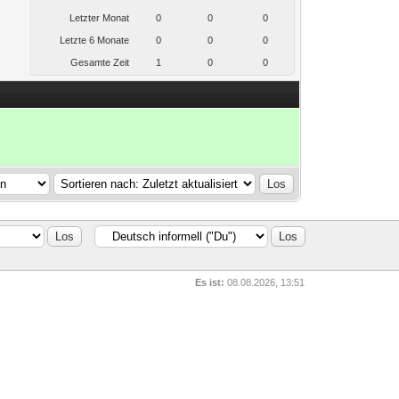
Letzter Monat
0
0
0
Letzte 6 Monate
0
0
0
Gesamte Zeit
1
0
0
Es ist:
08.08.2026, 13:51