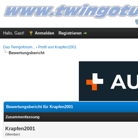
Hallo, Gast!
Anmelden
Registrieren
Das Twingoforum...
›
Profil von Krapfen2001
Bewertungsbericht
Bewertungsbericht für Krapfen2001
Zusammenfassung
Krapfen2001
(Member)