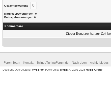
0
Gesamtbewertung:
Mitgliedsbewertungen: 0
Beitragsbewertungen: 0
Kommentare
Dieser Benutzer hat zur Zeit k
Foren-Team
Kontakt
TwingoTuningForum.de
Nach oben
Archiv-Modus
Deutsche Übersetzung:
MyBB.de
, Powered by
MyBB
, © 2002-2026
MyBB Group
.