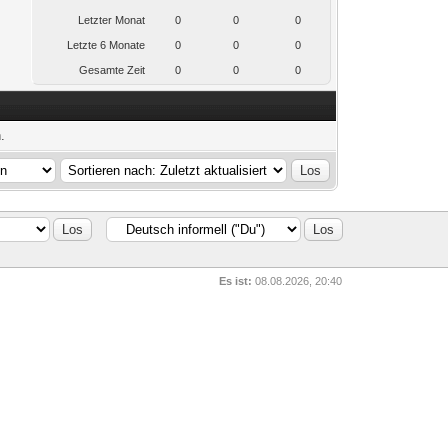
Letzter Monat
0
0
0
Letzte 6 Monate
0
0
0
Gesamte Zeit
0
0
0
.
Es ist:
08.08.2026, 20:40