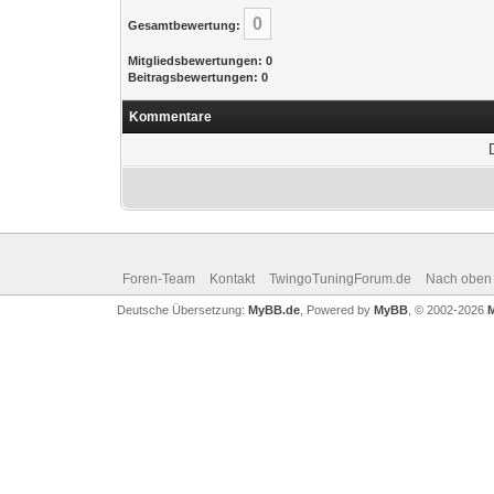
0
Gesamtbewertung:
Mitgliedsbewertungen: 0
Beitragsbewertungen: 0
Kommentare
Foren-Team
Kontakt
TwingoTuningForum.de
Nach oben
Deutsche Übersetzung:
MyBB.de
, Powered by
MyBB
, © 2002-2026