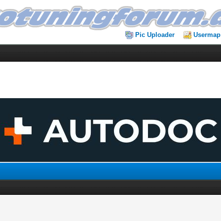
Pic Uploader
Usermap