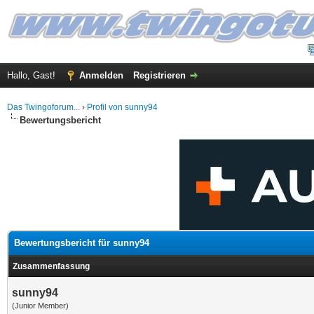
Hallo, Gast!
Anmelden
Registrieren
Das Twingoforum...
›
Profil von sunny94
Bewertungsbericht
Bewertungsbericht für sunny94
Zusammenfassung
sunny94
(Junior Member)