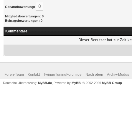
0
Gesamtbewertung:
Mitgliedsbewertungen: 0
Beitragsbewertungen: 0
Kommentare
Dieser Benutzer hat zur Zeit k
Foren-Team
Kontakt
TwingoTuningForum.de
Nach oben
Archiv-Modus
Deutsche Übersetzung:
MyBB.de
, Powered by
MyBB
, © 2002-2026
MyBB Group
.