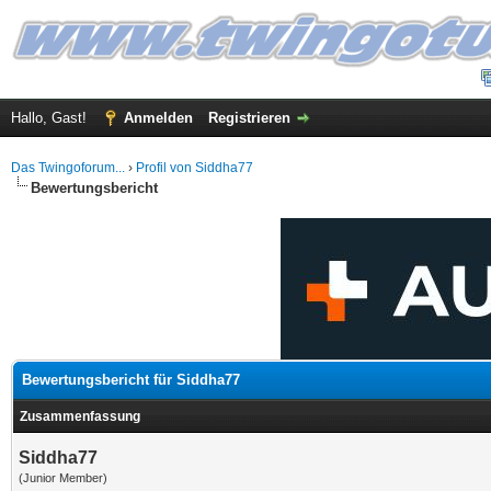
Hallo, Gast!
Anmelden
Registrieren
Das Twingoforum...
›
Profil von Siddha77
Bewertungsbericht
Bewertungsbericht für Siddha77
Zusammenfassung
Siddha77
(Junior Member)