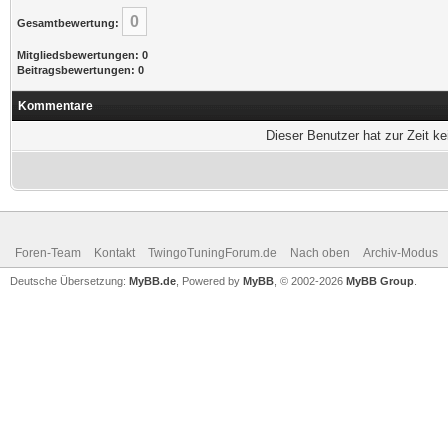
0
Gesamtbewertung:
Mitgliedsbewertungen: 0
Beitragsbewertungen: 0
Kommentare
Dieser Benutzer hat zur Zeit k
Foren-Team
Kontakt
TwingoTuningForum.de
Nach oben
Archiv-Modus
Deutsche Übersetzung:
MyBB.de
, Powered by
MyBB
, © 2002-2026
MyBB Group
.