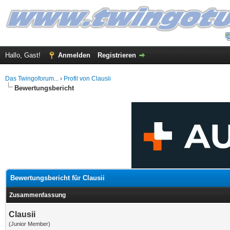
Hallo, Gast!
Anmelden
Registrieren
Das Twingoforum...
›
Profil von Clausii
Bewertungsbericht
Bewertungsbericht für Clausii
Zusammenfassung
Clausii
(Junior Member)