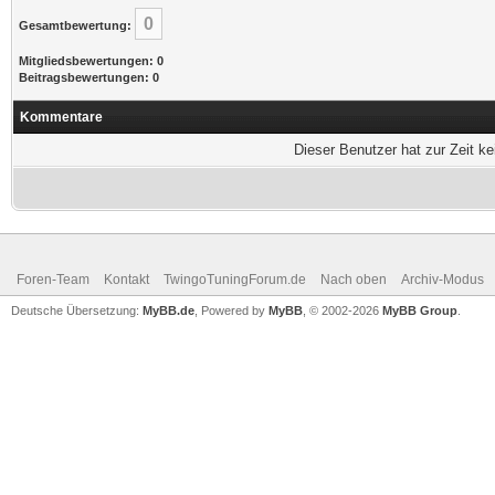
0
Gesamtbewertung:
Mitgliedsbewertungen: 0
Beitragsbewertungen: 0
Kommentare
Dieser Benutzer hat zur Zeit k
Foren-Team
Kontakt
TwingoTuningForum.de
Nach oben
Archiv-Modus
Deutsche Übersetzung:
MyBB.de
, Powered by
MyBB
, © 2002-2026
MyBB Group
.