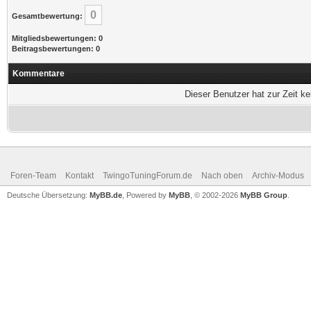
0
Gesamtbewertung:
Mitgliedsbewertungen: 0
Beitragsbewertungen: 0
Kommentare
Dieser Benutzer hat zur Zeit k
Foren-Team
Kontakt
TwingoTuningForum.de
Nach oben
Archiv-Modus
Deutsche Übersetzung:
MyBB.de
, Powered by
MyBB
, © 2002-2026
MyBB Group
.