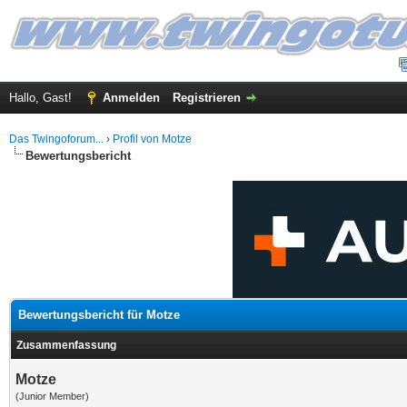
Hallo, Gast!
Anmelden
Registrieren
Das Twingoforum...
›
Profil von Motze
Bewertungsbericht
Bewertungsbericht für Motze
Zusammenfassung
Motze
(Junior Member)